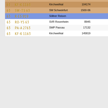
63
KF-K 1163
Kirchweihtal
104174
63
SW-TS 63
SW Schweinfurt
1500-06
63
R-ES 919
Söllner Reisen
63
RO-YS 63
SVR Rosenheim
B945
63
PA-A 2763
SWP Passau
17132
63
KF-K 1163
Kirchweihtal
145819