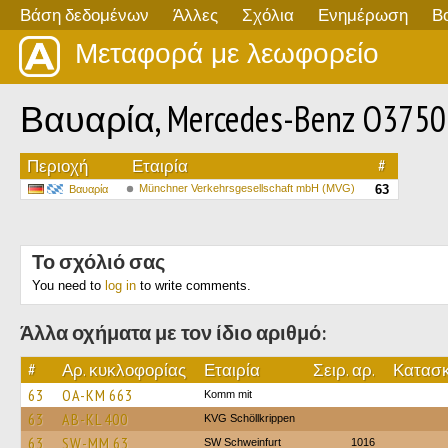
Βάση δεδομένων
Άλλες
Σχόλια
Ενημέρωση
Β
Μεταφορά με λεωφορείο
Βαυαρία, Mercedes-Benz O3750
Περιοχή
Εταιρία
#
Münchner Verkehrsgesellschaft mbH (MVG)
63
Βαυαρία
Το σχόλιό σας
You need to
log in
to write comments.
Άλλα οχήματα με τον ίδιο αριθμό:
#
Αρ. κυκλοφορίας
Εταιρία
Σειρ. αρ.
Κατασκ
63
OA-KM 663
Komm mit
63
AB-KL 400
KVG Schöllkrippen
63
SW-MM 63
SW Schweinfurt
1016