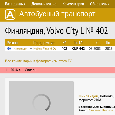
База данных
Дополнительно
Комментарии
Обновления
Автобусный транспорт
Финляндия, Volvo City L № 402
Регион
Предприятие
№
Гос.№
С...
По...
402
XUF-642
08.2003
2016
Финляндия
Nobina Finland Oy
Все комментарии к фотографиям этого ТС
↑
2016 г.
Списан
Финляндия
,
Helsinki
,
Маршрут
270А
5 декабря 2008 г., пятница
Автор:
Роговиков Николай