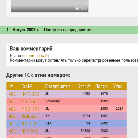
538
↑
Август 2003 г.
Поступил на предприятие
Ваш комментарий
Вы не
вошли на сайт
.
Комментарии могут оставлять только зарегистрированные пользов
Другие ТС с этим номером:
№
Гос.№
Предприятие
Зав.№
Постр.
Утил.
402
HME-272
JL
4952
1979
402
MJR-266
Savonlinja
1989
402
MGB-795
JL
1993
2014
402
RGK-361
TKL
8074
1997
402
JEY-471
STA
34
2002
402
NEY-542
JL
54602
2002