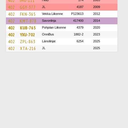
402
IHG-111
HelB
174
2003
402
GGY-377
JL
4187
2009
402
FKN-365
Vekka Liikenne
P123613
2012
402
KMT-878
Savonlinja
417400
2014
402
KUB-765
Pohjolan Liikenne
4379
2020
402
YXU-702
OnniBus
1882-2
2023
402
ZPL-863
Länsilinjat
6254
2025
402
XTA-216
JL
2025