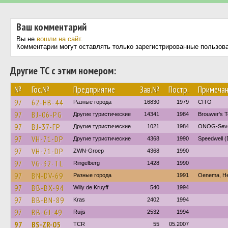
Ваш комментарий
Вы не
вошли на сайт
.
Комментарии могут оставлять только зарегистрированные пользов
Другие ТС с этим номером:
№
Гос.№
Предприятие
Зав.№
Постр.
Примеча
97
62-HB-44
Разные города
16830
1979
CITO
97
BJ-06-PG
Другие туристические
14341
1984
Brouwer's T
97
BJ-37-FP
Другие туристические
1021
1984
ONOG-Sev
97
VH-71-DP
Другие туристические
4368
1990
Speedwell 
97
VH-71-DP
ZWN-Groep
4368
1990
97
VG-32-TL
Ringelberg
1428
1990
97
BN-DV-69
Разные города
1991
Oenema, H
97
BB-BX-94
Willy de Kruyff
540
1994
97
BB-BN-89
Kras
2402
1994
97
BB-GJ-49
Ruijs
2532
1994
97
BS-ZR-05
TCR
55
05.2007