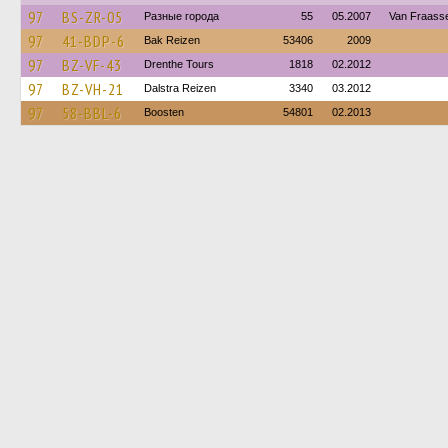
97
BS-ZR-05
Разные города
55
05.2007
Van Fraasse
97
41-BDP-6
Bak Reizen
53406
2009
97
BZ-VF-43
Drenthe Tours
1818
02.2012
97
BZ-VH-21
Dalstra Reizen
3340
03.2012
97
58-BBL-6
Boosten
54801
02.2013