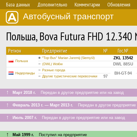
База данных
Дополнительно
Комментарии
Обновления
Автобусный транспорт
Польша, Bova Futura FHD 12.340
Регион
Предприятие
№
Гос.№
ZKL 13542
"Top-Bus" Marian Jaremij (Siemyśl)
Польша
DWL 88SU
(DWL) Wołów
Разные города
BH-GT-94
Нидерланды
97
Другие туристические перевозчики
↑
Март 2018 г.
Передан в другое предприятие или на завод
↑
Февраль 2013 г. — Март 2013 г.
Передан в другое предприятие 
↑
Июль 2007 г.
Передан в другое предприятие или на завод
↑
Май 1999 г.
Поступил на предприятие