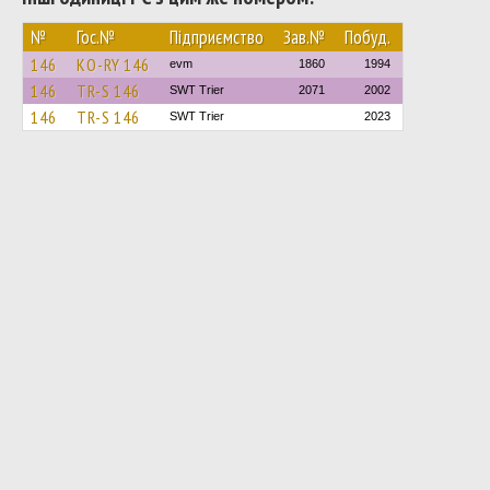
№
Гос.№
Підприємство
Зав.№
Побуд.
146
KO-RY 146
evm
1860
1994
146
TR-S 146
SWT Trier
2071
2002
146
TR-S 146
SWT Trier
2023