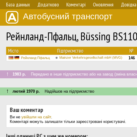
База данных
Додатково
Коментарі
Оновлення
Довідка
Автобусний транспорт
Рейнланд-Пфальц, Büssing BS11
Мiсто
Підприємство
№
Mainzer Verkehrsgesellschaft mbH (MVG)
146
Рейнланд-Пфальц
↑
1983 р.
Передано в інше підприємство або на завод (зміна власн
↑
лютий 1970 р.
Надійшов на підприємство
Ваш коментар
Ви не
увійшли на сайт
.
Коментарі можуть залишати тільки зареєстровані користувачі.
Інші одиниці РС з цим же номером: