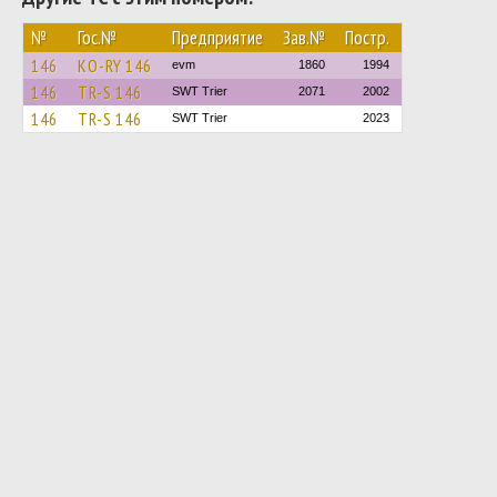
№
Гос.№
Предприятие
Зав.№
Постр.
146
KO-RY 146
evm
1860
1994
146
TR-S 146
SWT Trier
2071
2002
146
TR-S 146
SWT Trier
2023