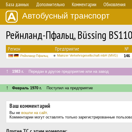
База данных
Дополнительно
Комментарии
Обновления
Автобусный транспорт
Рейнланд-Пфальц, Büssing BS11
Регион
Предприятие
№
Mainzer Verkehrsgesellschaft mbH (MVG)
146
Рейнланд-Пфальц
↑
1983 г.
Передан в другое предприятие или на завод
↑
Февраль 1970 г.
Поступил на предприятие
Ваш комментарий
Вы не
вошли на сайт
.
Комментарии могут оставлять только зарегистрированные пользов
Другие ТС с этим номером: