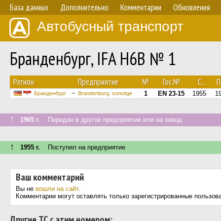
База данных
Дополнительно
Комментарии
Обновления
Автобусный транспорт
Бранденбург, IFA H6B № 1
Регион
Предприятие
№
Гос.№
С...
П
1
EN 23-15
1955
1
Бранденбург
Brandenburg, sonstige
↑
1965 г.
Передан в другое предприятие или на завод
↑
1955 г.
Поступил на предприятие
Ваш комментарий
Вы не
вошли на сайт
.
Комментарии могут оставлять только зарегистрированные пользов
Другие ТС с этим номером: