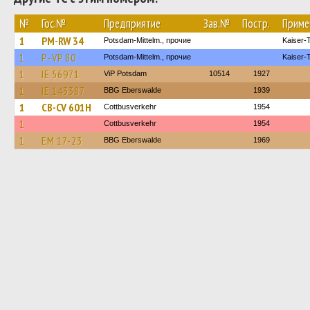
№
Гос.№
Предприятие
Зав.№
Постр.
Приме
1
PM-RW 34
Potsdam-Mittelm., прочие
Kaiser-T
1
P-VP 80
Potsdam-Mittelm., прочие
Kaiser-T
1
IE 56971
ViP Potsdam
10514
1927
1
IE 143387
BBG Eberswalde
1939
1
CB-CV 601H
Cottbusverkehr
1954
1
Cottbusverkehr
1954
1
EM 17-23
BBG Eberswalde
1969