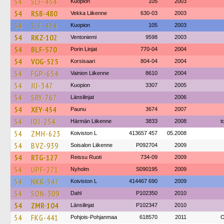
54
SLF-454
Kuopion
105
2003
54
RSB-480
Vekka Liikenne
630-03
2003
54
SLF-454
Kuopion
105
2003
54
RKZ-102
Ventoniemi
9598
2003
54
BLF-570
Porin Linjat
770-04
2004
54
VOG-525
Korsisaari
804-04
2004
54
FGP-654
Vainion Liikenne
8610
2004
54
JIJ-347
Kuopion
3307
2005
54
SRY-767
Länsilinjat
2006
54
XEY-454
Paunu
3674
2007
54
IOJ-254
Härmän Liikenne
3833
2008
t
54
ZMH-623
Koiviston L
413657 457
05.2008
54
BVZ-939
Soisalon Liikenne
P092704
2009
54
RTG-127
Reissu Ruoti
734-09
2009
54
UPF-271
Nyholm
S090195
2009
54
NKK-547
Koiviston L
414467 690
2009
54
SON-309
Dahl
P102350
2010
54
ZMR-104
Länsilinjat
P102347
2010
54
FKG-441
Pohjois-Pohjanmaa
618570
2011
O