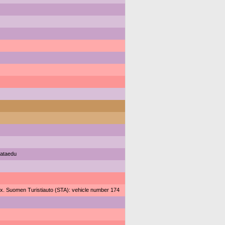
ataedu
x. Suomen Turistiauto (STA): vehicle number 174