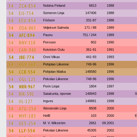
54
ZCA-854
Nobina Finland
6813
1988
54
EJJ-754
Someron Linja
147406
1988
54
EEU-854
Förbom
331-87
1988
54
OSA-865
Veljekset Salmela
171 / 88
1989
54
AFC-894
Paunu
751 / 244
1989
54
BNV-118
Porvoon
802
1990
54
CAN-940
Koiviston Oulu
361-91
1991
54
JBE-774
Onni Vilkas
441-93
1993
54
AGV-368
Pohjolan Liikenne
749-96
1996
54
CCB-554
Pohjolan Matka
148580
1996
54
OGL-125
Pekolan Liikenne
748-96
1996
54
NBR-967
Porin Linjat
1804
1997
54
RIK-591
Satakunta, прочие
148943
1998
S
54
IJL-127
Ingves
148881
1998
54
ATG-254
Westendin Linja
8508
2000
54
MYF-185
HelB
103
2000
E
54
GES-254
M. V. Wikström
2661
09.2001
54
LLF-354
Pekolan Liikenne
45305
2002