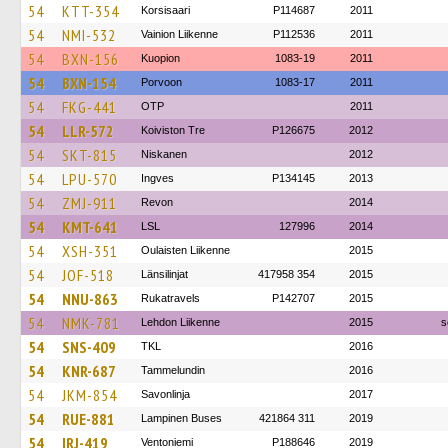
54
KTT-354
Korsisaari
P114687
2011
54
NMI-532
Vainion Liikenne
P112536
2011
54
BXN-156
Kuopion
1083-19
2011
54
BXN-154
Porvoon
1083-17
2011
54
FKG-441
OTP
2011
54
LLR-572
Koiviston Tre
P126675
2012
54
SKT-815
Niskanen
2012
54
LPU-570
Ingves
P134145
2013
54
ZMJ-911
Revon
2014
54
KMT-641
LSL
127996
2014
54
XSH-351
Oulaisten Liikenne
2015
54
JOF-518
Länsilinjat
417958 354
2015
54
NNU-863
Rukatravels
P142707
2015
54
NMK-781
Lehdon Liikenne
2015
s
54
SNS-409
TKL
2016
54
KNR-687
Tammelundin
2016
54
JKM-854
Savonlinja
2017
54
RUE-881
Lampinen Buses
421864 311
2019
54
IRJ-419
Ventoniemi
P188646
2019