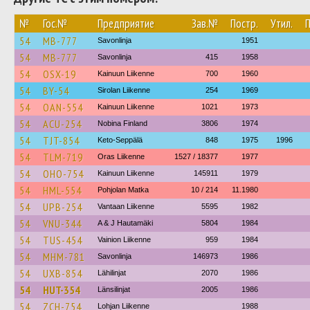
№
Гос.№
Предприятие
Зав.№
Постр.
Утил.
54
MB-777
Savonlinja
1951
54
MB-777
Savonlinja
415
1958
54
OSX-19
Kainuun Liikenne
700
1960
54
BY-54
Sirolan Liikenne
254
1969
54
OAN-554
Kainuun Liikenne
1021
1973
54
ACU-254
Nobina Finland
3806
1974
54
TJT-854
Keto-Seppälä
848
1975
1996
54
TLM-719
Oras Liikenne
1527 / 18377
1977
54
OHO-754
Kainuun Liikenne
145911
1979
54
HML-554
Pohjolan Matka
10 / 214
11.1980
54
UPB-254
Vantaan Liikenne
5595
1982
54
VNU-344
A & J Hautamäki
5804
1984
54
TUS-454
Vainion Liikenne
959
1984
54
MHM-781
Savonlinja
146973
1986
54
UXB-854
Lähilinjat
2070
1986
54
HUT-354
Länsilinjat
2005
1986
54
ZCH-754
Lohjan Liikenne
1988