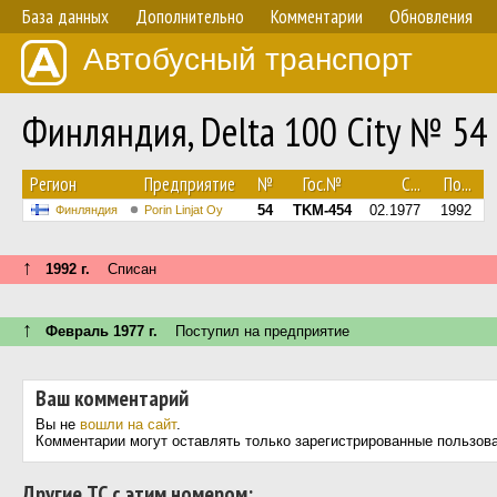
База данных
Дополнительно
Комментарии
Обновления
Автобусный транспорт
Финляндия, Delta 100 City № 54
Регион
Предприятие
№
Гос.№
С...
По...
54
TKM-454
02.1977
1992
Финляндия
Porin Linjat Oy
↑
1992 г.
Списан
↑
Февраль 1977 г.
Поступил на предприятие
Ваш комментарий
Вы не
вошли на сайт
.
Комментарии могут оставлять только зарегистрированные пользов
Другие ТС с этим номером: