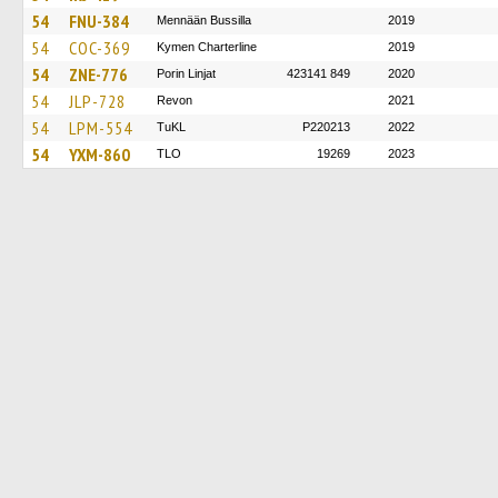
54
FNU-384
Mennään Bussilla
2019
54
COC-369
Kymen Charterline
2019
54
ZNE-776
Porin Linjat
423141 849
2020
54
JLP-728
Revon
2021
54
LPM-554
TuKL
P220213
2022
54
YXM-860
TLO
19269
2023