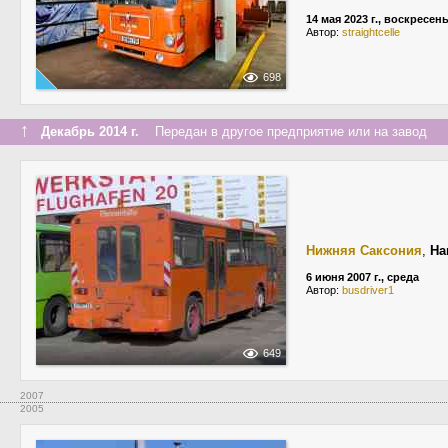
14 мая 2023 г., воскресен
Автор:
straightcelle
698
↑
Декабрь 2014 г.
Передан в другое предприятие или на завод
Нижняя Саксония
,
Ha
6 июня 2007 г., среда
Автор:
busdriver1
649
2007
2005