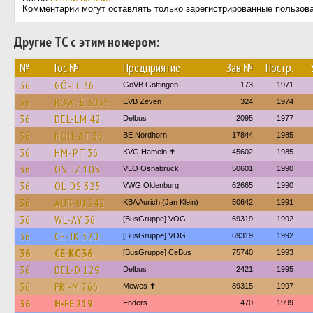
Комментарии могут оставлять только зарегистрированные пользов
Другие ТС с этим номером:
№
Гос.№
Предприятие
Зав.№
Постр.
36
GÖ-LC 36
GöVB Göttingen
173
1971
36
ROW-E 3036
EVB Zeven
324
1974
36
DEL-LM 42
Delbus
2095
1977
36
NOH-AT 36
BE Nordhorn
17844
1985
36
HM-PT 36
KVG Hameln ✝
45602
1985
36
OS-JZ 105
VLO Osnabrück
50601
1990
36
OL-DS 325
VWG Oldenburg
62665
1990
36
AUR-UJ 242
KBA Aurich (Jan Klein)
50642
1991
36
WL-AY 36
[BusGruppe] VOG
69319
1992
36
CE-JK 320
[BusGruppe] VOG
69319
1992
36
CE-KC 36
[BusGruppe] CeBus
75740
1993
36
DEL-D 129
Delbus
2421
1995
36
FRI-M 766
Mewes ✝
89315
1997
36
H-FE 219
Enders
470
1999