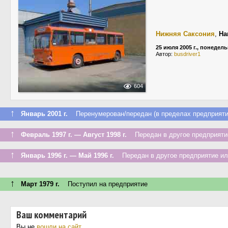
Нижняя Саксония
,
Ha
25 июля 2005 г., понедел
Автор:
busdriver1
604
↑
Январь 2001 г.
Перенумерован/передан (в пределах предприяти
↑
Февраль 1997 г. — Август 1998 г.
Передан в другое предприятие
↑
Январь 1996 г. — Май 1996 г.
Передан в другое предприятие ил
↑
Март 1979 г.
Поступил на предприятие
Ваш комментарий
Вы не
вошли на сайт
.