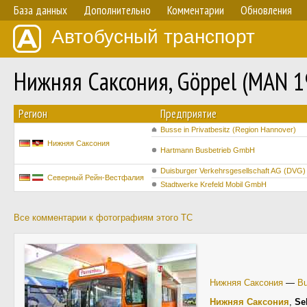
База данных
Дополнительно
Комментарии
Обновления
Автобусный транспорт
Нижняя Саксония, Göppel (MAN 
Регион
Предприятие
Busse in Privatbesitz (Region Hannover)
Нижняя Саксония
Hartmann Busbetrieb GmbH
Duisburger Verkehrsgesellschaft AG (DVG)
Северный Рейн-Вестфалия
Stadtwerke Krefeld Mobil GmbH
Все комментарии к фотографиям этого ТС
Нижняя Саксония
—
Bu
Нижняя Саксония
,
Se