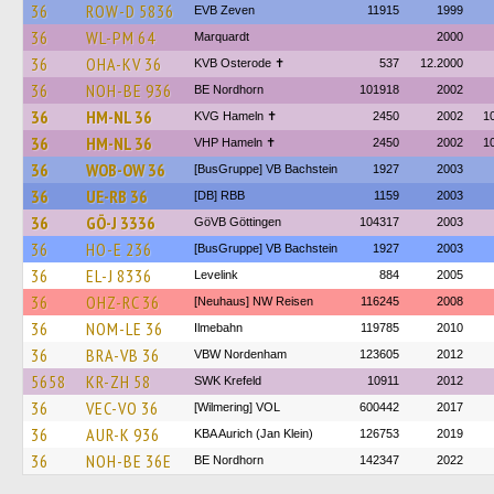
36
ROW-D 5836
EVB Zeven
11915
1999
36
WL-PM 64
Marquardt
2000
36
OHA-KV 36
KVB Osterode ✝
537
12.2000
36
NOH-BE 936
BE Nordhorn
101918
2002
36
HM-NL 36
KVG Hameln ✝
2450
2002
1
36
HM-NL 36
VHP Hameln ✝
2450
2002
1
36
WOB-OW 36
[BusGruppe] VB Bachstein
1927
2003
36
UE-RB 36
[DB] RBB
1159
2003
36
GÖ-J 3336
GöVB Göttingen
104317
2003
36
HO-E 236
[BusGruppe] VB Bachstein
1927
2003
36
EL-J 8336
Levelink
884
2005
36
OHZ-RC 36
[Neuhaus] NW Reisen
116245
2008
36
NOM-LE 36
Ilmebahn
119785
2010
36
BRA-VB 36
VBW Nordenham
123605
2012
5658
KR-ZH 58
SWK Krefeld
10911
2012
36
VEC-VO 36
[Wilmering] VOL
600442
2017
36
AUR-K 936
KBA Aurich (Jan Klein)
126753
2019
36
NOH-BE 36E
BE Nordhorn
142347
2022