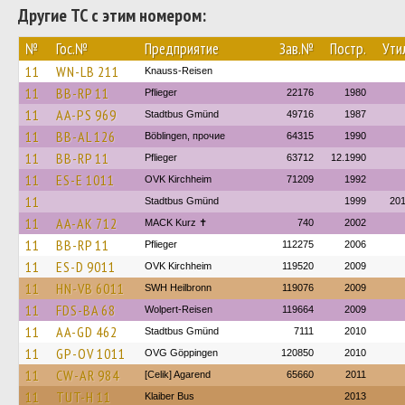
Другие ТС с этим номером:
№
Гос.№
Предприятие
Зав.№
Постр.
Ути
11
WN-LB 211
Knauss-Reisen
11
BB-RP 11
Pflieger
22176
1980
11
AA-PS 969
Stadtbus Gmünd
49716
1987
11
BB-AL 126
Böblingen, прочие
64315
1990
11
BB-RP 11
Pflieger
63712
12.1990
11
ES-E 1011
OVK Kirchheim
71209
1992
11
Stadtbus Gmünd
1999
20
11
AA-AK 712
MACK Kurz ✝
740
2002
11
BB-RP 11
Pflieger
112275
2006
11
ES-D 9011
OVK Kirchheim
119520
2009
11
HN-VB 6011
SWH Heilbronn
119076
2009
11
FDS-BA 68
Wolpert-Reisen
119664
2009
11
AA-GD 462
Stadtbus Gmünd
7111
2010
11
GP-OV 1011
OVG Göppingen
120850
2010
11
CW-AR 984
[Celik] Agarend
65660
2011
11
TUT-H 11
Klaiber Bus
2013