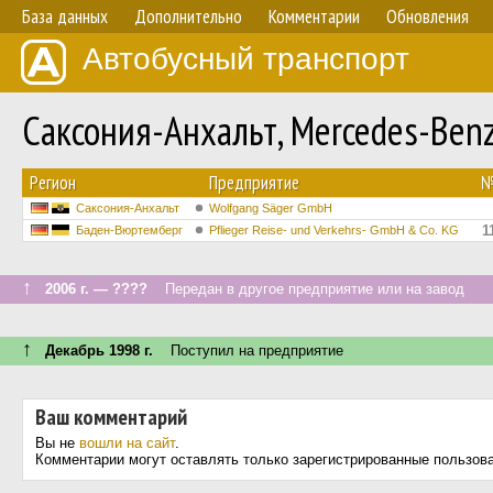
База данных
Дополнительно
Комментарии
Обновления
Автобусный транспорт
Саксония-Анхальт, Mercedes-Be
Регион
Предприятие
Саксония-Анхальт
Wolfgang Säger GmbH
1
Баден-Вюртемберг
Pflieger Reise- und Verkehrs- GmbH & Co. KG
↑
2006 г. — ????
Передан в другое предприятие или на завод
↑
Декабрь 1998 г.
Поступил на предприятие
Ваш комментарий
Вы не
вошли на сайт
.
Комментарии могут оставлять только зарегистрированные пользов