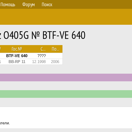
Помощь
Форум
Поиск
nz O405G № BTF-VE 640
№
Гос.№
С...
По...
BTF-VE 640
????
1
BB-RP 11
12.1998
2006
атели.