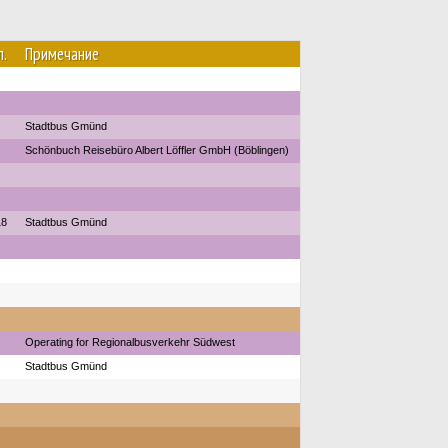
л.
Примечание
Stadtbus Gmünd
Schönbuch Reisebüro Albert Löffler GmbH (Böblingen)
18
Stadtbus Gmünd
Operating for Regionalbusverkehr Südwest
Stadtbus Gmünd