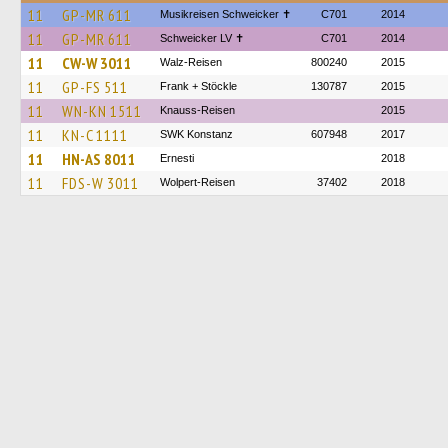
11
GP-MR 611
Musikreisen Schweicker ✝
C701
2014
11
GP-MR 611
Schweicker LV ✝
C701
2014
11
CW-W 3011
Walz-Reisen
800240
2015
11
GP-FS 511
Frank + Stöckle
130787
2015
11
WN-KN 1511
Knauss-Reisen
2015
11
KN-C 1111
SWK Konstanz
607948
2017
11
HN-AS 8011
Ernesti
2018
11
FDS-W 3011
Wolpert-Reisen
37402
2018