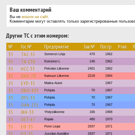
Ваш комментарий
Вы не
вошли на сайт
.
Комментарии могут оставлять только зарегистрированные пользов
Другие ТС с этим номером:
№
Гос.№
Предприятие
Зав.№
Постр.
Утил.
35
TAC-35
Someron Linja
470
1962
35
TA-130
Koiviston L
146
1962
35
HCC-33
Pekolan Liikenne
2401
1962
35
OHS-70
Kainuun Liikenne
2218
1964
35
EYD-35
Matka-Autot
1967
35
OBO-835
Pohjola
70
1967
35
OYS-35
Pohjola
70
1967
35
OAN-235
Pohjola
70
1967
35
IRH-33
Yhdysliikenne
166
1968
35
UET-67
Rajala
480
1970
35
EO-35
Porin Linjat
2937
1971
35
EO-35
Jussilan Autoliike
2937
1971