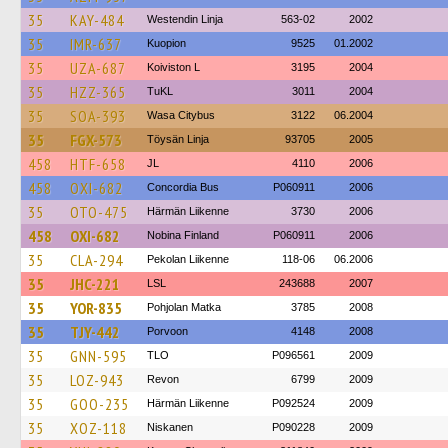
35
KAY-484
Westendin Linja
563-02
2002
35
IMR-637
Kuopion
9525
01.2002
35
UZA-687
Koiviston L
3195
2004
35
HZZ-365
TuKL
3011
2004
35
SOA-393
Wasa Citybus
3122
06.2004
35
FGX-573
Töysän Linja
93705
2005
458
HTF-658
JL
4110
2006
458
OXI-682
Concordia Bus
P060911
2006
35
OTO-475
Härmän Liikenne
3730
2006
458
OXI-682
Nobina Finland
P060911
2006
35
CLA-294
Pekolan Liikenne
118-06
06.2006
35
JHC-221
LSL
243688
2007
35
YOR-835
Pohjolan Matka
3785
2008
35
TJY-442
Porvoon
4148
2008
35
GNN-595
TLO
P096561
2009
35
LOZ-943
Revon
6799
2009
35
GOO-235
Härmän Liikenne
P092524
2009
35
XOZ-118
Niskanen
P090228
2009