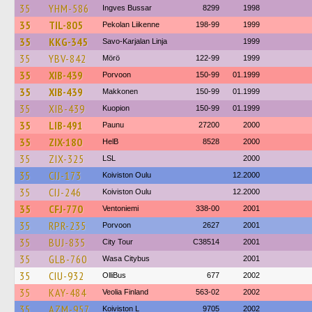
35
YHM-586
Ingves Bussar
8299
1998
35
TIL-805
Pekolan Liikenne
198-99
1999
35
KKG-345
Savo-Karjalan Linja
1999
35
YBV-842
Mörö
122-99
1999
35
XIB-439
Porvoon
150-99
01.1999
35
XIB-439
Makkonen
150-99
01.1999
35
XIB-439
Kuopion
150-99
01.1999
35
LIB-491
Paunu
27200
2000
35
ZIX-180
HelB
8528
2000
35
ZIX-325
LSL
2000
35
CIJ-173
Koiviston Oulu
12.2000
35
CIJ-246
Koiviston Oulu
12.2000
35
CFJ-770
Ventoniemi
338-00
2001
35
RPR-235
Porvoon
2627
2001
35
BUJ-835
City Tour
C38514
2001
35
GLB-760
Wasa Citybus
2001
35
CIU-932
OlliBus
677
2002
35
KAY-484
Veolia Finland
563-02
2002
35
AZM-957
Koiviston L
9705
2002