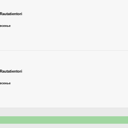
Rautatientori
ресенье
Rautatientori
ресенье