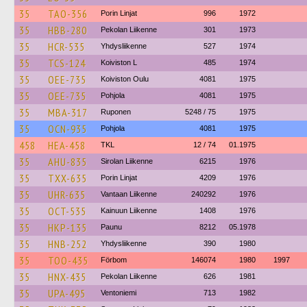
35
TAO-356
Porin Linjat
996
1972
35
HBB-280
Pekolan Liikenne
301
1973
35
HCR-535
Yhdysliikenne
527
1974
35
TCS-124
Koiviston L
485
1974
35
OEE-735
Koiviston Oulu
4081
1975
35
OEE-735
Pohjola
4081
1975
35
MBA-317
Ruponen
5248 / 75
1975
35
OCN-935
Pohjola
4081
1975
458
HEA-458
TKL
12 / 74
01.1975
35
AHU-835
Sirolan Liikenne
6215
1976
35
TXX-635
Porin Linjat
4209
1976
35
UHR-635
Vantaan Liikenne
240292
1976
35
OCT-535
Kainuun Liikenne
1408
1976
35
HKP-135
Paunu
8212
05.1978
35
HNB-252
Yhdysliikenne
390
1980
35
TOO-435
Förbom
146074
1980
1997
35
HNX-435
Pekolan Liikenne
626
1981
35
UPA-495
Ventoniemi
713
1982