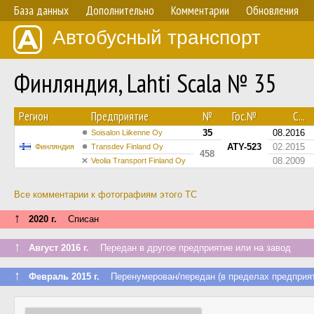
База данных
Дополнительно
Комментарии
Обновления
Автобусный транспорт
Финляндия, Lahti Scala № 35
Регион
Предприятие
№
Гос.№
С...
35
08.2016
Soisalon Liikenne Oy
ATY-523
02.2015
Финляндия
Transdev Finland Oy
458
08.2009
Veolia Transport Finland Oy
Все комментарии к фотографиям этого ТС
↑
2020 г.
Списан
↑
Август 2016 г.
Передан в другое предприятие или на завод
↑
Февраль 2015 г.
Перенумерован/передан (в пределах предприят