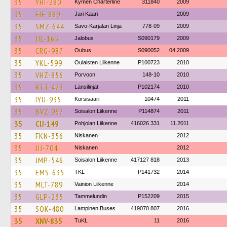
35
YHI-280
Kymen Charterline
311840
2009
35
FJF-889
Jari Kaari
2009
35
SMZ-644
Savo-Karjalan Linja
778-09
2009
35
JJL-165
Jalobus
S090179
2009
35
CRG-987
Oubus
S090052
04.2009
35
YKL-599
Oulaisten Liikenne
P100723
2010
35
VHZ-856
Porvoon
148-10
2010
35
RTT-473
Länsilinjat
P102174
2010
35
IYU-935
Korsisaari
10474
2011
35
BVZ-967
Soisalon Liikenne
P114874
2011
35
CIJ-149
Pohjolan Liikenne
416026 331
11.2011
35
FKN-356
Niskanen
2012
35
JIJ-704
Niskanen
2012
35
JMP-546
Soisalon Liikenne
417127 818
2013
35
EMS-635
TKL
P141732
2014
35
MLT-789
Vainion Liikenne
2014
35
GLP-235
Tammelundin
P152209
2015
35
SOK-480
Lampinen Buses
419070 807
2016
35
XNV-835
TuKL
11
2016