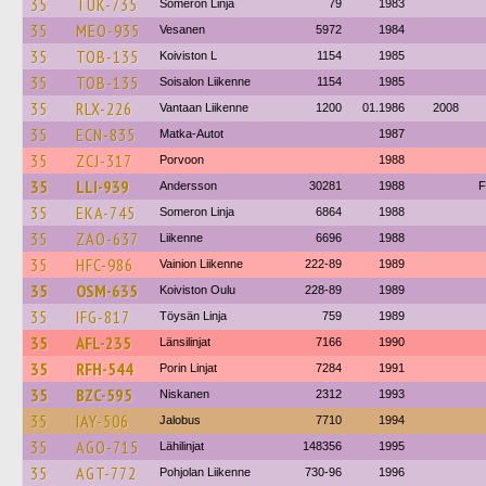
35
TUK-735
Someron Linja
79
1983
35
MEO-935
Vesanen
5972
1984
35
TOB-135
Koiviston L
1154
1985
35
TOB-135
Soisalon Liikenne
1154
1985
35
RLX-226
Vantaan Liikenne
1200
01.1986
2008
35
ECN-835
Matka-Autot
1987
35
ZCJ-317
Porvoon
1988
35
LLI-939
Andersson
30281
1988
F
35
EKA-745
Someron Linja
6864
1988
35
ZAO-637
Liikenne
6696
1988
35
HFC-986
Vainion Liikenne
222-89
1989
35
OSM-635
Koiviston Oulu
228-89
1989
35
IFG-817
Töysän Linja
759
1989
35
AFL-235
Länsilinjat
7166
1990
35
RFH-544
Porin Linjat
7284
1991
35
BZC-595
Niskanen
2312
1993
35
IAY-506
Jalobus
7710
1994
35
AGO-715
Lähilinjat
148356
1995
35
AGT-772
Pohjolan Liikenne
730-96
1996