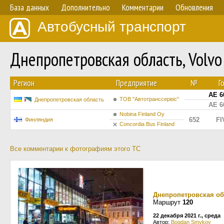
База данных
Дополнительно
Комментарии
Обновления
Автобусный транспорт
Днепропетровская область, Volv
Регион
Предприятие
№
Г
AE 6
ТОВ "Автотранссервіс"
Днепропетровская область
AE 6
Nobina Finland Oy
652
FI
Финляндия
Concordia Bus Finland
Все комментарии к фотографиям этого ТС
Днепропетровская об
Маршрут
120
22 декабря 2021 г., среда
Автор:
Bogdan Smykov