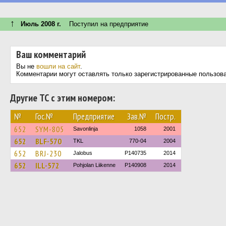
↑
Июль 2008 г.
Поступил на предприятие
Ваш комментарий
Вы не
вошли на сайт
.
Комментарии могут оставлять только зарегистрированные пользов
Другие ТС с этим номером:
№
Гос.№
Предприятие
Зав.№
Постр.
652
SYM-805
Savonlinja
1058
2001
652
BLF-570
TKL
770-04
2004
652
BRJ-230
Jalobus
P140735
2014
652
ILL-572
Pohjolan Liikenne
P140908
2014