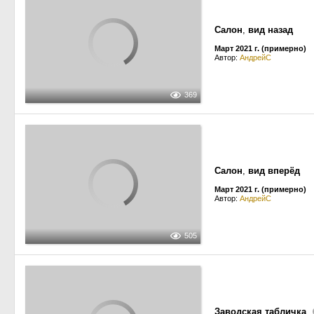
Салон
,
вид назад
Март 2021 г. (примерно)
Автор:
АндрейС
369
Салон
,
вид вперёд
Март 2021 г. (примерно)
Автор:
АндрейС
505
Заводская табличка