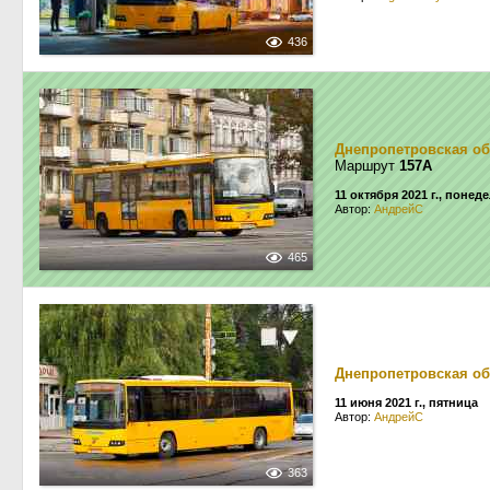
436
Днепропетровская об
Маршрут
157А
11 октября 2021 г., понед
Автор:
АндрейС
465
Днепропетровская об
11 июня 2021 г., пятница
Автор:
АндрейС
363