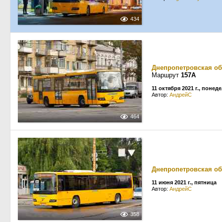
434
Днепропетровская об
Маршрут
157А
11 октября 2021 г., понед
Автор:
АндрейС
464
Днепропетровская об
11 июня 2021 г., пятница
Автор:
АндрейС
358