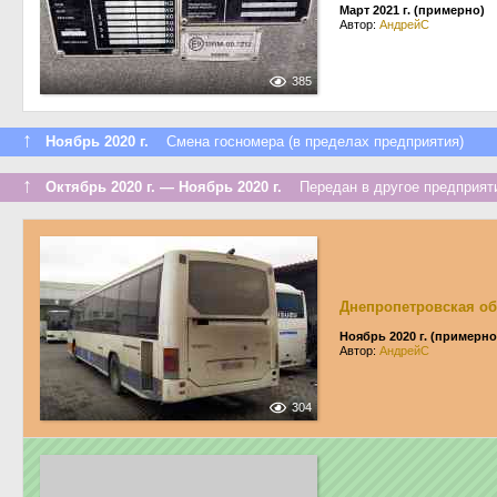
Март 2021 г. (примерно)
Автор:
АндрейС
385
↑
Ноябрь 2020 г.
Смена госномера (в пределах предприятия)
↑
Октябрь 2020 г. — Ноябрь 2020 г.
Передан в другое предприяти
Днепропетровская об
Ноябрь 2020 г. (примерно
Автор:
АндрейС
304