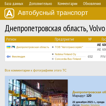
База данных
Дополнительно
Комментарии
Обновления
Автобусный транспорт
Днепропетровская область, Volv
Регион
Предприятие
№
Го
AE 60
Днепропетровская область
ТОВ "Автотранссервіс"
AE 60
Nobina Finland Oy
652
FIV
Финляндия
Concordia Bus Finland
Все комментарии к фотографиям этого ТС
Днепропетровская об
Маршрут
120
22 декабря 2021 г., среда
Автор:
Bogdan Smykov