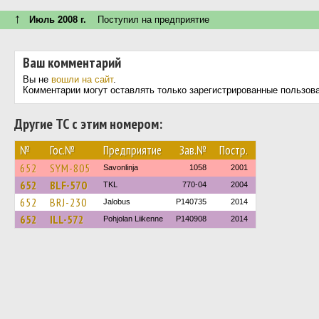
↑
Июль 2008 г.
Поступил на предприятие
Ваш комментарий
Вы не
вошли на сайт
.
Комментарии могут оставлять только зарегистрированные пользов
Другие ТС с этим номером:
№
Гос.№
Предприятие
Зав.№
Постр.
652
SYM-805
Savonlinja
1058
2001
652
BLF-570
TKL
770-04
2004
652
BRJ-230
Jalobus
P140735
2014
652
ILL-572
Pohjolan Liikenne
P140908
2014