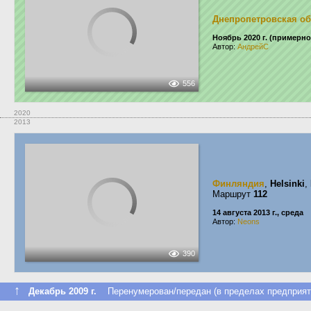
Днепропетровская об
Ноябрь 2020 г. (примерно
Автор:
АндрейС
556
2020
2013
Финляндия
,
Helsinki
,
Маршрут
112
14 августа 2013 г., среда
Автор:
Neons
390
↑
Декабрь 2009 г.
Перенумерован/передан (в пределах предприят