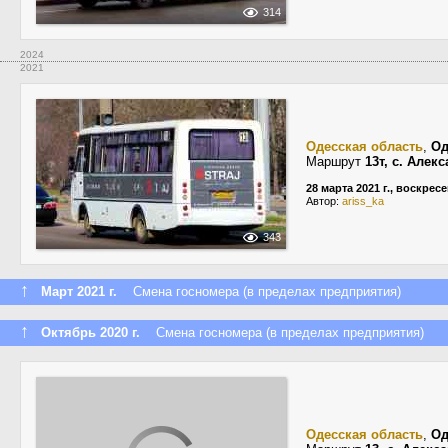
314
2024
2021
Одесская область
,
Од
Маршрут
13т, с. Алек
28 марта 2021 г., воскрес
Автор:
ariss_ka
343
↑
Март 2021 г.
Смена госномера (в пределах предприятия)
↑
Октябрь 2020 г.
Смена госномера (в пределах предприятия)
Одесская область
,
Од