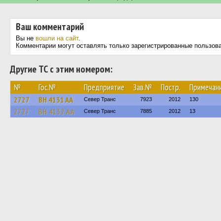
Ваш комментарий
Вы не
вошли на сайт
.
Комментарии могут оставлять только зарегистрированные пользов
Другие ТС с этим номером:
№
Гос.№
Предприятие
Зав.№
Постр.
Примечан
2727
BH 4131 AA
Север Транс
7923
2012
130
2727
BH 4132 AA
Север Транс
7885
2012
13