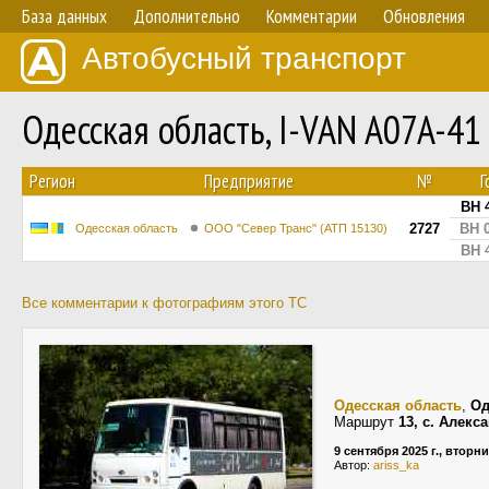
База данных
Дополнительно
Комментарии
Обновления
Автобусный транспорт
Одесская область, I-VAN A07A-4
Регион
Предприятие
№
Г
BH 
2727
BH 
Одесская область
ООО "Север Транс" (АТП 15130)
BH 
Все комментарии к фотографиям этого ТС
Одесская область
,
Од
Маршрут
13, с. Алекс
9 сентября 2025 г., вторн
Автор:
ariss_ka