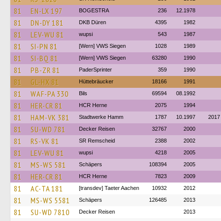
81
EN-LX 197
BOGESTRA
236
12.1978
81
DN-DY 181
DKB Düren
4395
1982
81
LEV-WU 81
wupsi
543
1987
81
SI-PN 81
[Wern] VWS Siegen
1028
1989
81
SI-BQ 81
[Wern] VWS Siegen
63280
1990
81
PB-ZR 81
PaderSprinter
359
1990
81
GL-HX 81
Hüttebräucker
18166
1991
81
WAF-PA 330
Bils
69594
08.1992
81
HER-CR 81
HCR Herne
2075
1994
81
HAM-VK 381
Stadtwerke Hamm
1787
10.1997
2017
81
SU-WD 781
Decker Reisen
32767
2000
81
RS-VK 81
SR Remscheid
2388
2002
81
LEV-WU 81
wupsi
4218
2005
81
MS-WS 581
Schäpers
108394
2005
81
HER-CR 81
HCR Herne
7823
2009
81
AC-TA 181
[transdev] Taeter Aachen
10932
2012
81
MS-WS 5581
Schäpers
126485
2013
81
SU-WD 7810
Decker Reisen
2013