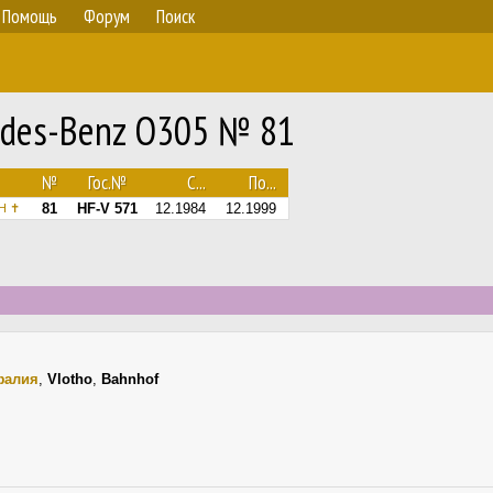
Помощь
Форум
Поиск
edes-Benz O305 № 81
№
Гос.№
С...
По...
81
HF-V 571
12.1984
12.1999
bH ✝
фалия
,
Vlotho
,
Bahnhof