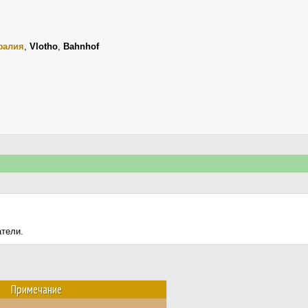
фалия
,
Vlotho
,
Bahnhof
атели.
Примечание