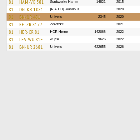
81
HAM-VK 381
Stadtwerke Hamm
14821
2015
81
DN-KB 1081
[R.A.T.H] Rurtalbus
2020
81
BN-UR 481
Univers
2345
2020
81
RE-ZR 8177
Zeretzke
2021
81
HER-CR 81
HCR Herne
142068
2022
81
LEV-WU 81E
wupsi
9626
2022
81
BN-UR 2681
Univers
622655
2026