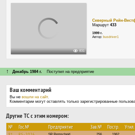
Северный Рейн-Вест
Маршрут
433
1999 г.
Автор:
busdriver1
831
↑
Декабрь 1984 г.
Поступил на предприятие
Ваш комментарий
Вы не
вошли на сайт
.
Комментарии могут оставлять только зарегистрированные пользов
Другие ТС с этим номером:
№
Гос.№
Предприятие
Зав.№
Постр.
Утил.
81
RS-2026
SR Remscheid
256
1962