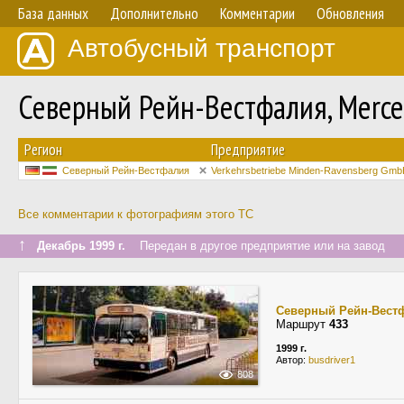
База данных
Дополнительно
Комментарии
Обновления
Автобусный транспорт
Северный Рейн-Вестфалия, Merc
Регион
Предприятие
Северный Рейн-Вестфалия
Verkehrsbetriebe Minden-Ravensberg Gm
Все комментарии к фотографиям этого ТС
↑
Декабрь 1999 г.
Передан в другое предприятие или на завод
Северный Рейн-Вест
Маршрут
433
1999 г.
Автор:
busdriver1
808