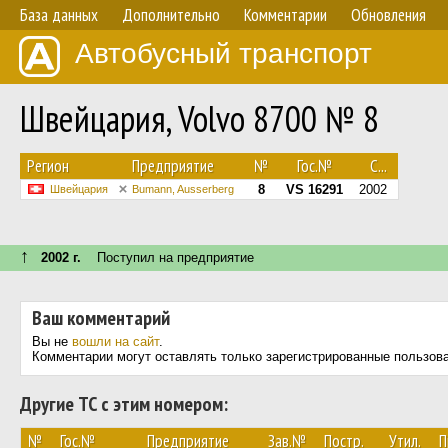
База данных
Дополнительно
Комментарии
Обновления
Автобусный транспорт
Швейцария, Volvo 8700 № 8
Регион
Предприятие
№
Гос.№
С...
8
VS 16291
2002
Швейцария
Bumann, Ausserberg
↑
2002 г.
Поступил на предприятие
Ваш комментарий
Вы не
вошли на сайт
.
Комментарии могут оставлять только зарегистрированные пользов
Другие ТС с этим номером:
№
Гос.№
Предприятие
Зав.№
Постр.
Утил.
П