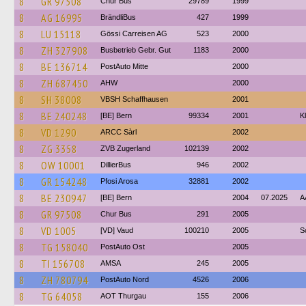
8
GR 97508
Chur Bus
29789
1999
8
AG 16995
BrändliBus
427
1999
8
LU 15118
Gössi Carreisen AG
523
2000
8
ZH 327908
Busbetrieb Gebr. Gut
1183
2000
8
BE 136714
PostAuto Mitte
2000
8
ZH 687450
AHW
2000
8
SH 38008
VBSH Schaffhausen
2001
8
BE 240248
[BE] Bern
99334
2001
K
8
VD 1290
ARCC Sàrl
2002
8
ZG 3358
ZVB Zugerland
102139
2002
8
OW 10001
DillierBus
946
2002
8
GR 154248
Pfosi Arosa
32881
2002
8
BE 230947
[BE] Bern
2004
07.2025
A
8
GR 97508
Chur Bus
291
2005
8
VD 1005
[VD] Vaud
100210
2005
S
8
TG 158040
PostAuto Ost
2005
8
TI 156708
AMSA
245
2005
8
ZH 780794
PostAuto Nord
4526
2006
8
TG 64058
AOT Thurgau
155
2006