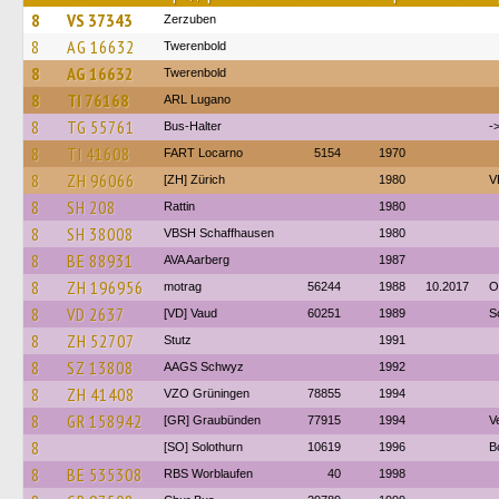
8
VS 37343
Zerzuben
8
AG 16632
Twerenbold
8
AG 16632
Twerenbold
8
TI 76168
ARL Lugano
8
TG 55761
Bus-Halter
-
8
TI 41608
FART Locarno
5154
1970
8
ZH 96066
[ZH] Zürich
1980
V
8
SH 208
Rattin
1980
8
SH 38008
VBSH Schaffhausen
1980
8
BE 88931
AVA Aarberg
1987
8
ZH 196956
motrag
56244
1988
10.2017
O
8
VD 2637
[VD] Vaud
60251
1989
S
8
ZH 52707
Stutz
1991
8
SZ 13808
AAGS Schwyz
1992
8
ZH 41408
VZO Grüningen
78855
1994
8
GR 158942
[GR] Graubünden
77915
1994
V
8
[SO] Solothurn
10619
1996
B
8
BE 535308
RBS Worblaufen
40
1998