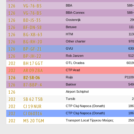
126
VG-76-BS
BBA
588-
126
VG-76-BS
BBA-Connex
588-
126
BD-JS-35
Oostenrijk
29
126
BF-DN-58
Betuwe
111
126
BG-XB-63
HTM
113
126
BG-RH-20
Other charter
970
126
BP-GF-21
GVU
630
126
BP-JH-22
Rob Janzen
512
202
BH 17 GGT
OTL Oradea
6019
202
AR 09 ZBA
CTP Arad
126
BZ-SR-06
Ruijs
P1109
126
87-BBP-4
Bakker
549
126
Airport Schiphol
202
SB 62 TSB
Tursib
2
202
CJ 19 NUR
CTP Cluj-Napoca (Donath)
186
202
CJ 060316
CTP Cluj-Napoca (Donath)
186
202
MS 20 TGM
Transport Local Τίργκου Μούρες
250