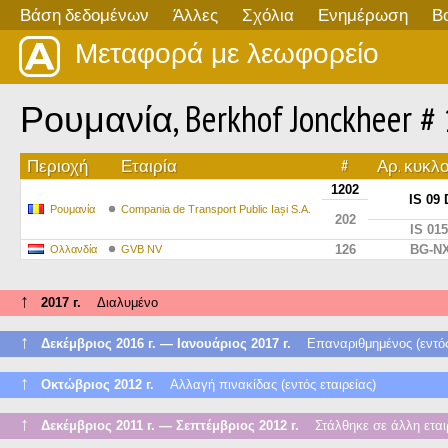
Βάση δεδομένων
Άλλες
Σχόλια
Ενημέρωση
Β
Μεταφορά με λεωφορείο
Ρουμανία, Berkhof Jonckheer #
Περιοχή
Εταιρία
#
Αρ. κυκλ
1202
IS 09
Ρουμανία
Compania de Transport Public Iași S.A.
202
IS 01
126
BG-NX
Ολλανδία
GVB NV
↑
2017 г.
Διαλυμένο
↑
Δεκέμβριος 2016 г. — Ιανουάριος 2017 г.
Επαναριθμημένος (εντός τ
↑
Οκτώβριος 2012 г.
Αλλαγή πινακίδας (εντός εταιρείας)
↑
Δεκέμβριος 2011 г. — Σεπτέμβριος 2012 г.
Στάλθηκε σε άλλη εται