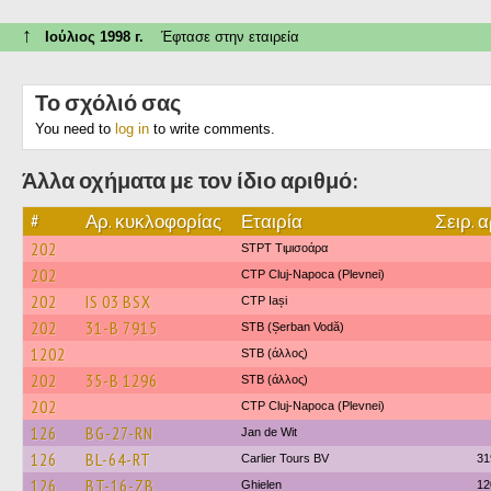
↑
Ιούλιος 1998 г.
Έφτασε στην εταιρεία
Το σχόλιό σας
You need to
log in
to write comments.
Άλλα οχήματα με τον ίδιο αριθμό:
#
Αρ. κυκλοφορίας
Εταιρία
Σειρ. α
202
STPT Τιμισοάρα
202
CTP Cluj-Napoca (Plevnei)
202
IS 03 BSX
CTP Iași
202
31-B 7915
STB (Șerban Vodă)
1202
STB (άλλος)
202
35-B 1296
STB (άλλος)
202
CTP Cluj-Napoca (Plevnei)
126
BG-27-RN
Jan de Wit
126
BL-64-RT
Carlier Tours BV
31
126
BT-16-ZB
Ghielen
12