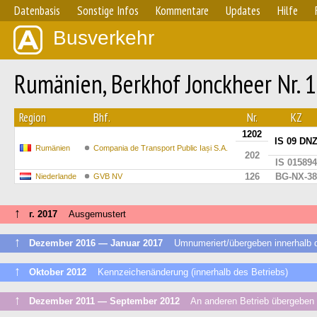
Datenbasis
Sonstige Infos
Kommentare
Updates
Hilfe
Busverkehr
Rumänien, Berkhof Jonckheer Nr. 
Region
Bhf.
Nr.
KZ
1202
IS 09 DN
Rumänien
Compania de Transport Public Iași S.A.
202
IS 015894
126
BG-NX-38
Niederlande
GVB NV
↑
г. 2017
Ausgemustert
↑
Dezember 2016 — Januar 2017
Umnumeriert/übergeben innerhalb d
↑
Oktober 2012
Kennzeichenänderung (innerhalb des Betriebs)
↑
Dezember 2011 — September 2012
An anderen Betrieb übergeben o