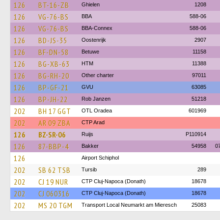
126
BT-16-ZB
Ghielen
1208
126
VG-76-BS
BBA
588-06
126
VG-76-BS
BBA-Connex
588-06
126
BD-JS-35
Oostenrijk
2907
126
BF-DN-58
Betuwe
11158
126
BG-XB-63
HTM
11388
126
BG-RH-20
Other charter
97011
126
BP-GF-21
GVU
63085
126
BP-JH-22
Rob Janzen
51218
202
BH 17 GGT
OTL Oradea
601969
202
AR 09 ZBA
CTP Arad
126
BZ-SR-06
Ruijs
P110914
126
87-BBP-4
Bakker
54958
0
126
Airport Schiphol
202
SB 62 TSB
Tursib
289
202
CJ 19 NUR
CTP Cluj-Napoca (Donath)
18678
202
CJ 060316
CTP Cluj-Napoca (Donath)
18678
202
MS 20 TGM
Transport Local Neumarkt am Mieresch
25083