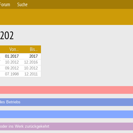
Forum
Suche
1202
Von...
Bis...
01.2017
2017
Z
10.2012
12.2016
09.2012
10.2012
07.1998
12.2011
es Betriebs
der ins Werk zurückgekehrt