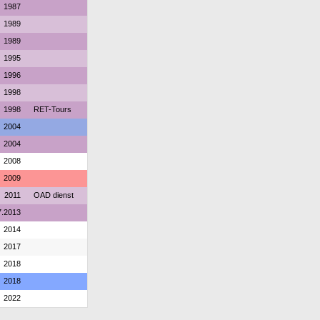
1987
1989
1989
1995
1996
1998
1998
RET-Tours
2004
2004
2008
2009
2011
OAD dienst
7.2013
2014
2017
2018
2018
2022