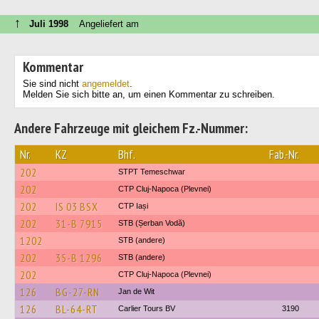
↑
Juli 1998
Angeliefert am
Kommentar
Sie sind nicht
angemeldet
.
Melden Sie sich bitte an, um einen Kommentar zu schreiben.
Andere Fahrzeuge mit gleichem Fz.-Nummer:
Nr.
KZ
Bhf.
Fab.-Nr.
202
STPT Temeschwar
202
CTP Cluj-Napoca (Plevnei)
202
IS 03 BSX
CTP Iași
202
31-B 7915
STB (Șerban Vodă)
1202
STB (andere)
202
35-B 1296
STB (andere)
202
CTP Cluj-Napoca (Plevnei)
126
BG-27-RN
Jan de Wit
126
BL-64-RT
Carlier Tours BV
3190