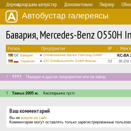
Дерекқорлардағы өзгерістер
Дополнительно
Пікірлер
Обно
Автобустар галереясы
Бавария, Mercedes-Benz O550H I
Регион
Предприятие
№
Мем.
Omnibusbetrieb Backer Fahrzeug GmbH
KC-BA 
Бавария
IOV Omnibusverkehr GmbH Ilmenau
53
IK-OV 
Тюрингия
↑
????
Передан в другое предприятие или на завод
↑
Тамыз 2005 ж.
Кәсіпорынға түсті
Ваш комментарий
Вы не
вошли на сайт
.
Комментарии могут оставлять только зарегистрированные пользов