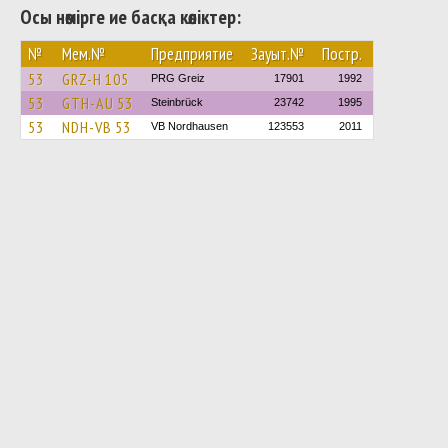
Осы нөмірге ие басқа көліктер:
№
Мем.№
Предприятие
Зауыт.№
Постр.
53
GRZ-H 105
PRG Greiz
17901
1992
53
GTH-AU 53
Steinbrück
23742
1995
53
NDH-VB 53
VB Nordhausen
123553
2011