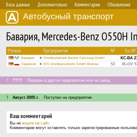
База данных
Дополнительно
Комментарии
Обновления
Автобусный транспорт
Бавария, Mercedes-Benz O550H I
Регион
Предприятие
№
Гос.№
KC-BA 2
Бавария
Omnibusbetrieb Backer Fahrzeug GmbH
53
IK-OV 5
Тюрингия
IOV Omnibusverkehr GmbH Ilmenau
↑
????
Передан в другое предприятие или на завод
↑
Август 2005 г.
Поступил на предприятие
Ваш комментарий
Вы не
вошли на сайт
.
Комментарии могут оставлять только зарегистрированные пользов