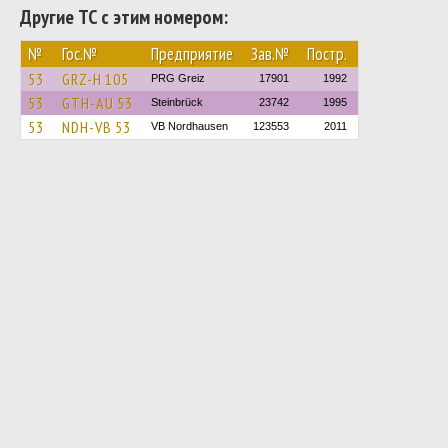
Другие ТС с этим номером:
№
Гос.№
Предприятие
Зав.№
Постр.
53
GRZ-H 105
PRG Greiz
17901
1992
53
GTH-AU 53
Steinbrück
23742
1995
53
NDH-VB 53
VB Nordhausen
123553
2011