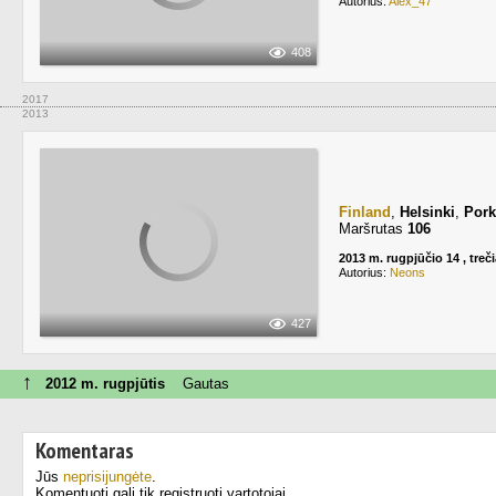
Autorius:
Alex_47
408
2017
2013
Finland
,
Helsinki
,
Pork
Maršrutas
106
2013 m. rugpjūčio 14 , treč
Autorius:
Neons
427
↑
2012 m. rugpjūtis
Gautas
Komentaras
Jūs
neprisijungėte
.
Komentuoti gali tik registruoti vartotojai.