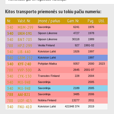
Kitos transporto priemonės su tokiu pačiu numeriu:
Nr.
Valst. Nr.
Įmonė / parkas
Gam. Nr.
Pag.
Util.
340
MBM-299
Savonlinja
6241
1976
340
UKH-191
Sipoon Liikenne
4727
1978
340
BNT-703
Sipoon Liikenne
30118
1989
788
HPZ-299
Veolia Finland
927
1991-02
340
LIB-440
Koiviston Lahti
1926
1997
340
GBM-252
Koiviston Lahti
1997
340
KYF-240
Pohjolan Matka
9357
2000
2023
788
VVP-300
JL
2645
2001-07
340
CYK-130
Transdev Finland
228
2004
340
MJJ-948
Savonlinja
2005
340
MJJ-948
Savonlinja
2189
2005
788
AAI-821
Savonlinja
3485
2006
788
UOF-415
Nobina Finland
13277
2011
340
FNU-410
Koiviston Lahti
421948 374
2019