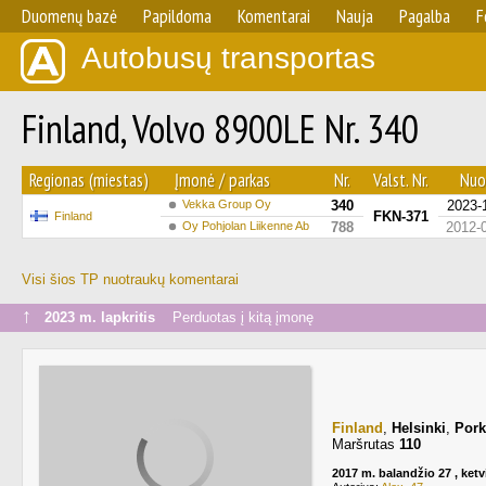
Duomenų bazė
Papildoma
Komentarai
Nauja
Pagalba
F
Autobusų transportas
Finland, Volvo 8900LE Nr. 340
Regionas (miestas)
Įmonė / parkas
Nr.
Valst. Nr.
Nuo.
Vekka Group Oy
340
2023-
FKN-371
Finland
Oy Pohjolan Liikenne Ab
788
2012-
Visi šios TP nuotraukų komentarai
↑
2023 m. lapkritis
Perduotas į kitą įmonę
Finland
,
Helsinki
,
Pork
Maršrutas
110
2017 m. balandžio 27 , ketv