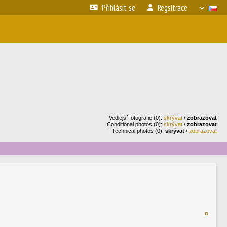
Přihlásit se
Regsitrace
Vedlejší fotografie (0):
skrývat
/
zobrazovat
Conditional photos (0):
skrývat
/
zobrazovat
Technical photos (0):
skrývat
/
zobrazovat
¤