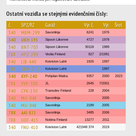
Ostatní vozidla se stejnými evidenčními čísly:
č.
SPZ/RZ
Garáž
Výr. č.
Výr.
Šrot
340
MBM-299
Savonlinja
6241
1976
340
UKH-191
Sipoon Liikenne
4727
1978
340
BNT-703
Sipoon Liikenne
30118
1989
788
HPZ-299
Veolia Finland
927
2/1991
340
LIB-440
Koiviston Lahti
1926
1997
340
GBM-252
Koiviston Lahti
1997
340
KYF-240
Pohjolan Matka
9357
2000
2023
788
VVP-300
JL
2645
7/2001
340
CYK-130
Transdev Finland
228
2004
340
MJJ-948
Savonlinja
2005
340
MJJ-948
Savonlinja
2189
2005
788
AAI-821
Savonlinja
3485
2006
788
UOF-415
Nobina Finland
13277
2011
340
FNU-410
Koiviston Lahti
421948 374
2019