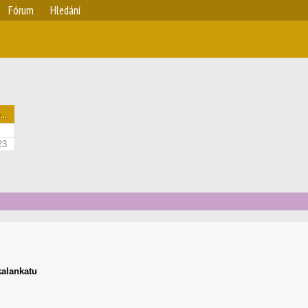
Fórum
Hledání
..
23
alankatu