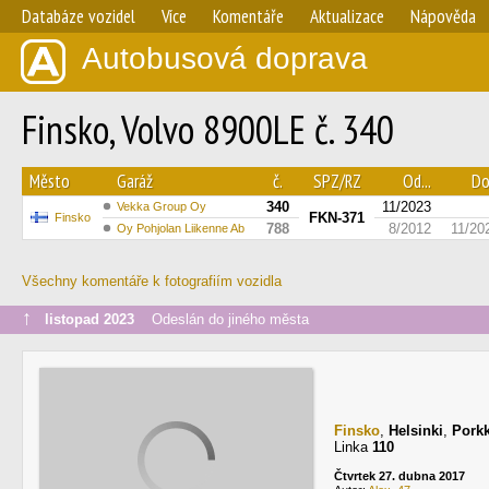
Databáze vozidel
Více
Komentáře
Aktualizace
Nápověda
Autobusová doprava
Finsko, Volvo 8900LE č. 340
Město
Garáž
č.
SPZ/RZ
Od...
Do.
340
11/2023
Vekka Group Oy
FKN-371
Finsko
788
8/2012
11/20
Oy Pohjolan Liikenne Ab
Všechny komentáře k fotografiím vozidla
↑
listopad 2023
Odeslán do jiného města
Finsko
,
Helsinki
,
Porkk
Linka
110
Čtvrtek 27. dubna 2017