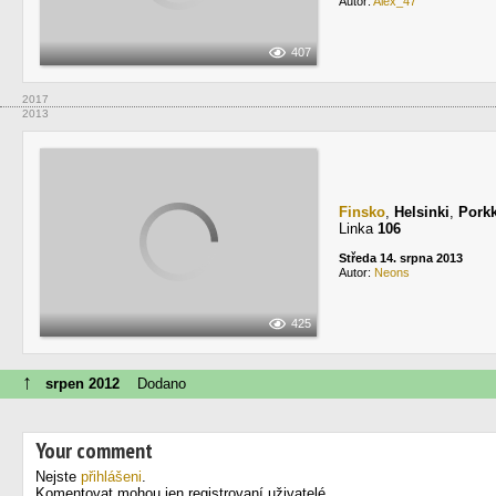
Autor:
Alex_47
407
2017
2013
Finsko
,
Helsinki
,
Porkk
Linka
106
Středa 14. srpna 2013
Autor:
Neons
425
↑
srpen 2012
Dodano
Your comment
Nejste
přihlášeni
.
Komentovat mohou jen registrovaní uživatelé.