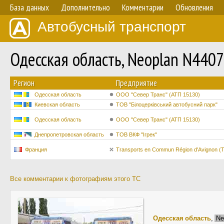
База данных
Дополнительно
Комментарии
Обновления
Автобусный транспорт
Одесская область, Neoplan N4407
Регион
Предприятие
Одесская область
ООО "Север Транс" (АТП 15130)
Киевская область
ТОВ "Білоцерківський автобусний парк"
Одесская область
ООО "Север Транс" (АТП 15130)
Днепропетровская область
ТОВ ВКФ "Ігрек"
Франция
Transports en Commun Région d'Avignon 
Все комментарии к фотографиям этого ТС
Одесская область
,
Ne