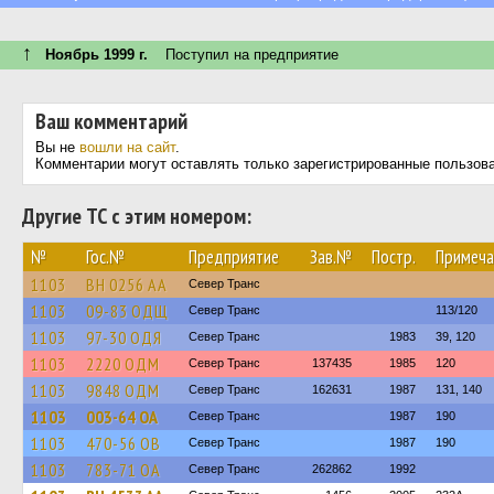
↑
Ноябрь 1999 г.
Поступил на предприятие
Ваш комментарий
Вы не
вошли на сайт
.
Комментарии могут оставлять только зарегистрированные пользов
Другие ТС с этим номером:
№
Гос.№
Предприятие
Зав.№
Постр.
Примеча
1103
BH 0256 AA
Север Транс
1103
09-83 ОДЩ
Север Транс
113/120
1103
97-30 ОДЯ
Север Транс
1983
39, 120
1103
2220 ОДМ
Север Транс
137435
1985
120
1103
9848 ОДМ
Север Транс
162631
1987
131, 140
1103
003-64 ОА
Север Транс
1987
190
1103
470-56 ОВ
Север Транс
1987
190
1103
783-71 ОА
Север Транс
262862
1992