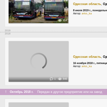
Одесская область
,
Од
8 июля 2019 г., понедель
Автор:
ariss_ka
954
2019
2018
Одесская область
,
Од
16 ноября 2018 г., пятниц
Автор:
ariss_ka
1
846
↑
Октябрь 2018 г.
Передан в другое предприятие или на завод