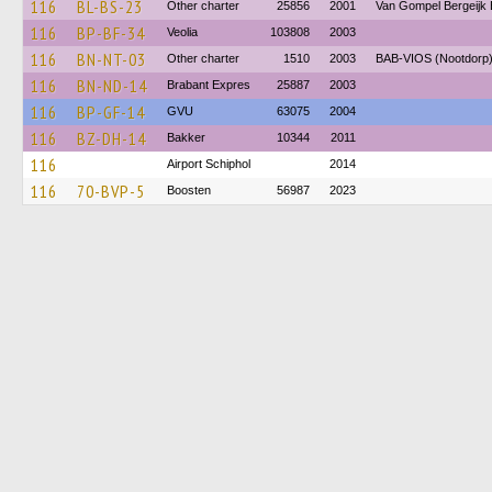
116
BL-BS-23
Other charter
25856
2001
Van Gompel Bergeijk 
116
BP-BF-34
Veolia
103808
2003
116
BN-NT-03
Other charter
1510
2003
BAB-VIOS (Nootdorp
116
BN-ND-14
Brabant Expres
25887
2003
116
BP-GF-14
GVU
63075
2004
116
BZ-DH-14
Bakker
10344
2011
116
Airport Schiphol
2014
116
70-BVP-5
Boosten
56987
2023