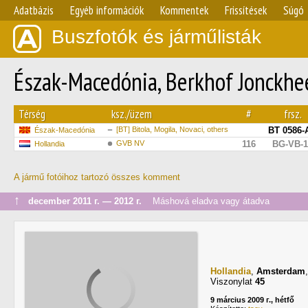
Adatbázis
Egyéb információk
Kommentek
Frissítések
Súgó
Buszfotók és járműlisták
Észak-Macedónia, Berkhof Jonckh
Térség
ksz./üzem
#
frsz.
[BT] Bitola, Mogila, Novaci, others
BT 0586-
Észak-Macedónia
GVB NV
116
BG-VB-1
Hollandia
A jármű fotóihoz tartozó összes komment
↑
december 2011 г. — 2012 г.
Máshová eladva vagy átadva
Hollandia
,
Amsterdam
Viszonylat
45
9 március 2009 г., hétfő