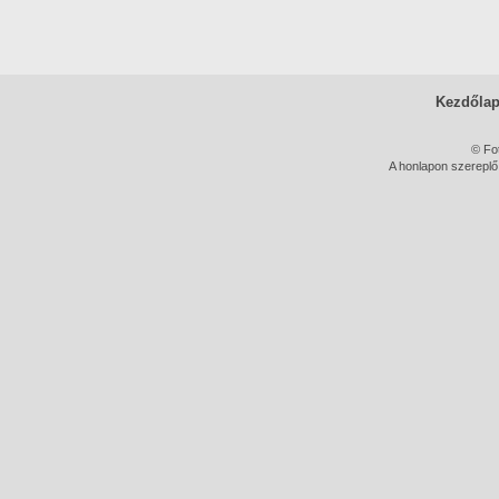
Kezdőla
© Fo
A honlapon szereplő 