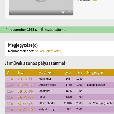
Készítette:
tsov
325
↑
december 1998 г.
Érkezés dátuma
Megjegyzése(d)
Kommenteléshez
be kell jelentkezni
.
Járművek azonos pályaszámmal:
#
frsz.
ksz./üzem
gysz.
Gy.
Megjegyzés
116
VH-02-FL
Munckhof
1487
1989
116
VK-77-RV
Different cities
1730
1991
Labeto Reizen
116
BB-DJ-86
Oostenrijk
1635
1994
116
BG-VS-27
HTM
11378
1998
116
BJ-FZ-52
Other charter
25816
2000
Jac. Van Dijk (Eindho
116
BJ-ZZ-40
Willy de Kruyff
8891
2001