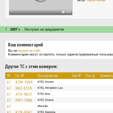
Автор:
Сергей Якунин
507
↑
2007 г.
Поступил на предприятие
Ваш комментарий
Вы не
вошли на сайт
.
Комментарии могут оставлять только зарегистрированные пользов
Другие ТС с этим номером:
№
Гос.№
Предприятие
Зав.№
Постр.
Примеч
67
KZM-3099
ΚΤΕL Kozani
67
HKZ-1570
KTEL Heraklion–Las.
67
ATH-9823
KTEL Arta
67
PMT-3908
KTEL Drama
67
Maroulis
67
KTB-8067
KTEL Kastoria