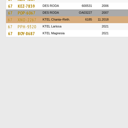
67
KEZ-7839
DES RODA
600531
2006
67
POP-6067
DES RODA
OA03227
2007
67
XNO-2267
KTEL Chania–Reth.
6185
11.2018
67
PPH-9320
KTEL Larissa
2021
67
BOY-8687
ΚΤΕL Magnesia
2021