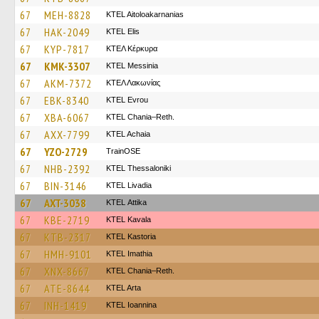
67
MEH-8828
KTEL Aitoloakarnanias
67
HAK-2049
KTEL Elis
67
KYP-7817
ΚΤΕΛ Κέρκυρα
67
KMK-3307
KTEL Messinia
67
AKM-7372
ΚΤΕΛ Λακωνίας
67
EBK-8340
KTEL Evrou
67
XBA-6067
KTEL Chania–Reth.
67
AXX-7799
KTEL Achaia
67
YZO-2729
TrainΟSE
67
NHB-2392
KTEL Thessaloniki
67
BIN-3146
KTEL Livadia
67
AXT-3038
KΤΕL Αttika
67
KBE-2719
KTEL Kavala
67
KTB-2317
KTEL Kastoria
67
HMH-9101
KTEL Imathia
67
XNX-8667
KTEL Chania–Reth.
67
ATE-8644
KTEL Arta
67
INH-1419
KTEL Ioannina