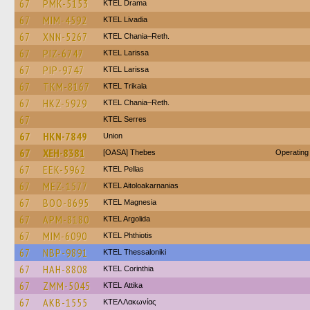
67
PMK-5153
KTEL Drama
67
MIM-4592
KTEL Livadia
67
XNN-5267
KTEL Chania–Reth.
67
PIZ-6747
KTEL Larissa
67
PIP-9747
KTEL Larissa
67
TKM-8167
ΚΤΕL Τrikala
67
HKZ-5929
KTEL Chania–Reth.
67
KTEL Serres
67
HKN-7849
Union
67
XEH-8381
[OASA] Thebes
Operating
67
EEK-5962
KTEL Pellas
67
MEZ-1577
KTEL Aitoloakarnanias
67
BOO-8695
ΚΤΕL Magnesia
67
APM-8180
KTEL Argolida
67
MIM-6090
ΚΤΕL Phthiotis
67
NBP-9891
KTEL Thessaloniki
67
HAH-8808
KTEL Corinthia
67
ZMM-5045
KΤΕL Αttika
67
AKB-1555
ΚΤΕΛ Λακωνίας