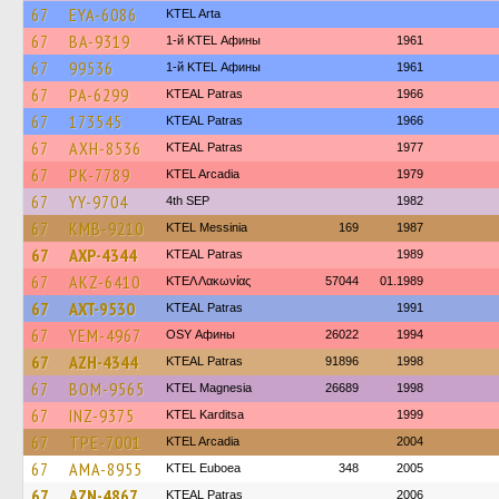
67
EYA-6086
KTEL Arta
67
BA-9319
1-й KTEL Афины
1961
67
99536
1-й KTEL Афины
1961
67
PA-6299
KTEAL Patras
1966
67
173545
KTEAL Patras
1966
67
AXH-8536
KTEAL Patras
1977
67
PK-7789
KTEL Arcadia
1979
67
YY-9704
4th SEP
1982
67
KMB-9210
KTEL Messinia
169
1987
67
AXP-4344
KTEAL Patras
1989
67
AKZ-6410
ΚΤΕΛ Λακωνίας
57044
01.1989
67
AXT-9530
KTEAL Patras
1991
67
YEM-4967
OSY Афины
26022
1994
67
AZH-4344
KTEAL Patras
91896
1998
67
BOM-9565
ΚΤΕL Magnesia
26689
1998
67
INZ-9375
ΚΤΕL Karditsa
1999
67
TPE-7001
KTEL Arcadia
2004
67
AMA-8955
ΚΤΕL Euboea
348
2005
67
AZN-4867
KTEAL Patras
2006