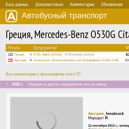
База данных
Дополнительно
Комментарии
Обновления
Автобусный транспорт
Греция, Mercedes-Benz O530G Cita
Регион
Предприятие
6
Греция
KΤΕL Αttikis [OASA]
ΚΤΕΛ Αττικής [ΟΑΣΑ]
89
Австрия
Innsbrucker Verkehrsbetriebe und Stubaitalbahn GmbH (IVB)
Все комментарии к фотографиям этого ТС
↑
2020 г.
Передан в другое предприятие или на завод
Австрия
,
Innsbruck
Маршрут
R
12 сентября 2013 г., четве