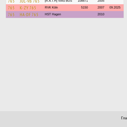
765
JÜL-VB 765
[R.A.T.H] VIAS BUS
108871
2005
765
K-ZY 765
RVK Köln
5150
2007
09.2025
765
HA-DF 765
HST Hagen
2010
Гл