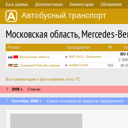
База данных
Дополнительно
Комментарии
Обновления
Автобусный транспорт
Московская область, Mercedes-B
Регион
Предприятие
№
Го
ВО 
МАП №11 г. Балашиха
Московская область
С 80
moBiel GmbH
765
BI-
Северный Рейн-Вестфалия
Все комментарии к фотографиям этого ТС
↑
2006 г.
Списан
↑
Сентябрь 2006 г.
Смена госномера (в пределах предприятия)