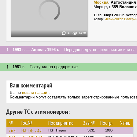
Москва
,
Автостанция
Маршрут
385 Балаших
11 сентября 2003 г., четве
Автор:
Исайченков Валери
4
1438
↑
1993 г. — Апрель 1996 г.
Передан в другое предприятие или на 
↑
1981 г.
Поступил на предприятие
Ваш комментарий
Вы не
вошли на сайт
.
Комментарии могут оставлять только зарегистрированные пользов
Другие ТС с этим номером:
№
Гос.№
Предприятие
Зав.№
Постр.
Утил.
765
HA-DE 242
HST Hagen
3631
1980