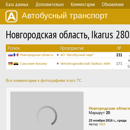
База данных
Дополнительно
Комментарии
Обновления
Автобусный транспорт
Новгородская область, Ikarus 28
Регион
Предприятие
№
211
Новгородская область
АО "Автобусный парк"
171
Саксония-Анхальт
Verkehrsgesellschaft Südharz mbH
S
Все комментарии к фотографиям этого ТС
Новгородская област
Маршрут
20
23 ноября 2016 г., среда
Автор:
N53