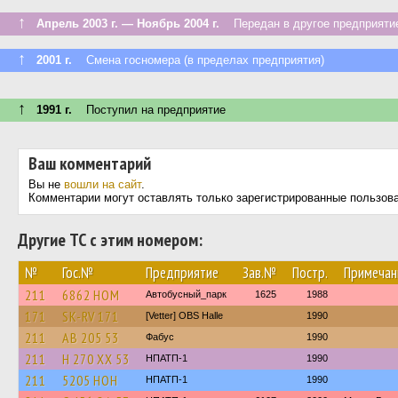
↑
Апрель 2003 г. — Ноябрь 2004 г.
Передан в другое предприятие
↑
2001 г.
Смена госномера (в пределах предприятия)
↑
1991 г.
Поступил на предприятие
Ваш комментарий
Вы не
вошли на сайт
.
Комментарии могут оставлять только зарегистрированные пользов
Другие ТС с этим номером:
№
Гос.№
Предприятие
Зав.№
Постр.
Примечан
211
6862 НОМ
Автобусный_парк
1625
1988
171
SK-RV 171
[Vetter] OBS Halle
1990
211
АВ 205 53
Фабус
1990
211
Н 270 ХХ 53
НПАТП-1
1990
211
5205 НОН
НПАТП-1
1990