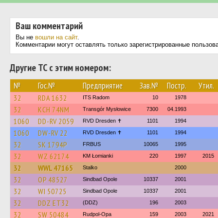
Ваш комментарий
Вы не
вошли на сайт
.
Комментарии могут оставлять только зарегистрированные пользов
Другие ТС с этим номером:
№
Гос.№
Предприятие
Зав.№
Постр.
Утил.
32
RDA 1632
ITS Radom
10
1978
32
KCH 74NM
Transgór Mysłowice
7300
04.1993
1060
DD-RV 2059
RVD Dresden ✝
1101
1994
1060
DW-RV 22
RVD Dresden ✝
1101
1994
32
SK 1794P
FRBUS
10065
1995
32
WZ 62174
KM Łomianki
220
1997
2015
32
WWL 47165
Stalko
2000
32
OP 48527
Sindbad Opole
10337
2001
32
WI 50725
Sindbad Opole
10337
2001
32
DDZ ET32
(DDZ)
196
2003
32
SW 50484
Rudpol-Opa
159
2003
2021