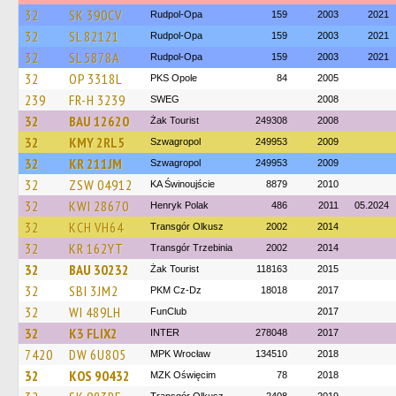
32
SK 390CV
Rudpol-Opa
159
2003
2021
32
SL 82121
Rudpol-Opa
159
2003
2021
32
SL 5878A
Rudpol-Opa
159
2003
2021
32
OP 3318L
PKS Opole
84
2005
239
FR-H 3239
SWEG
2008
32
BAU 12620
Żak Tourist
249308
2008
32
KMY 2RL5
Szwagropol
249953
2009
32
KR 211JM
Szwagropol
249953
2009
32
ZSW 04912
KA Świnoujście
8879
2010
32
KWI 28670
Henryk Polak
486
2011
05.2024
32
KCH VH64
Transgór Olkusz
2002
2014
32
KR 162YT
Transgór Trzebinia
2002
2014
32
BAU 30232
Żak Tourist
118163
2015
32
SBI 3JM2
PKM Cz-Dz
18018
2017
32
WI 489LH
FunClub
2017
32
K3 FLIX2
INTER
278048
2017
7420
DW 6U805
MPK Wrocław
134510
2018
32
KOS 90432
MZK Oświęcim
78
2018