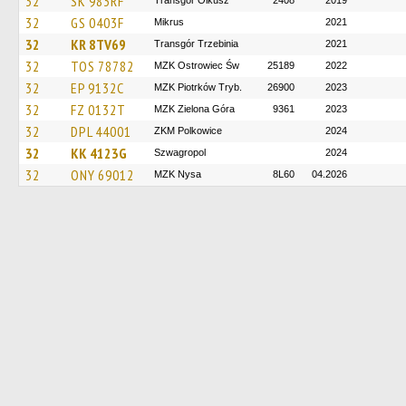
32
SK 983RF
Transgór Olkusz
2408
2019
32
GS 0403F
Mikrus
2021
32
KR 8TV69
Transgór Trzebinia
2021
32
TOS 78782
MZK Ostrowiec Św
25189
2022
32
EP 9132C
MZK Piotrków Tryb.
26900
2023
32
FZ 0132T
MZK Zielona Góra
9361
2023
32
DPL 44001
ZKM Polkowice
2024
32
KK 4123G
Szwagropol
2024
32
ONY 69012
MZK Nysa
8L60
04.2026