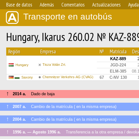
Base de datos
Además
Comentarios
Actualizaciones
Ayuda
Transporte en autobús
Hungary, Ikarus 260.02 № KAZ-88
Región
Empresa
№
Matrícula
Des
KAZ-889
Tisza Volán Zrt.
JGD-224
Hungary
ELM-385
08.
Chemnitzer Verkehrs-AG (CVAG)
67
C-NV 130
Saxony
↑
2014 a.
Dado de baja
↑
2007 a.
Cambio de la matrícula ( en la misma empresa)
↑
2004 a.
Cambio de la matrícula ( en la misma empresa)
↑
1996 a. — Agosto 1996 a.
Transferencia a la otra empresa / devoluci