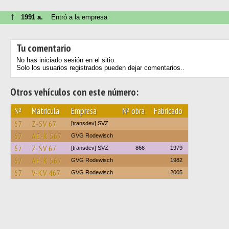
↑
1991 a.
Entró a la empresa
Tu comentario
No has iniciado sesión en el sitio.
Solo los usuarios registrados pueden dejar comentarios..
Otros vehículos con este número:
№
Matrícula
Empresa
№ obra
Fabricado
67
Z-SV 67
[transdev] SVZ
67
AE-K 567
GVG Rodewisch
67
Z-SV 67
[transdev] SVZ
866
1979
67
AE-K 567
GVG Rodewisch
1982
67
V-KV 467
GVG Rodewisch
2005