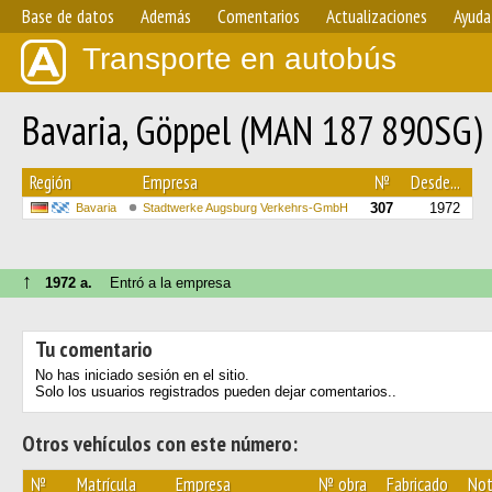
Base de datos
Además
Comentarios
Actualizaciones
Ayuda
Transporte en autobús
Bavaria, Göppel (MAN 187 890SG
Región
Empresa
№
Desde...
307
1972
Bavaria
Stadtwerke Augsburg Verkehrs-GmbH
↑
1972 a.
Entró a la empresa
Tu comentario
No has iniciado sesión en el sitio.
Solo los usuarios registrados pueden dejar comentarios..
Otros vehículos con este número:
№
Matrícula
Empresa
№ obra
Fabricado
Not