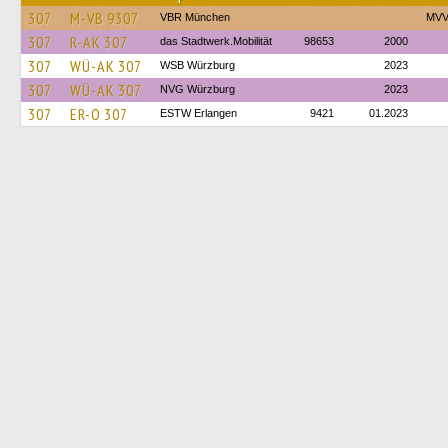
307
M-VB 9307
VBR München
MVV
307
R-AK 307
das Stadtwerk.Mobilität
98653
2000
307
WÜ-AK 307
WSB Würzburg
2023
307
WÜ-AK 307
NVG Würzburg
2023
307
ER-O 307
ESTW Erlangen
9421
01.2023