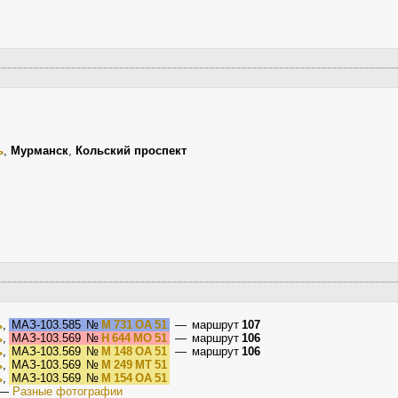
ь
,
Мурманск
,
Кольский проспект
ь
,
МАЗ-103.585
№
М 731 ОА 51
— маршрут
107
ь
,
МАЗ-103.569
№
Н 644 МО 51
— маршрут
106
ь
,
МАЗ-103.569
№
М 148 ОА 51
— маршрут
106
ь
,
МАЗ-103.569
№
М 249 МТ 51
ь
,
МАЗ-103.569
№
М 154 ОА 51
—
Разные фотографии