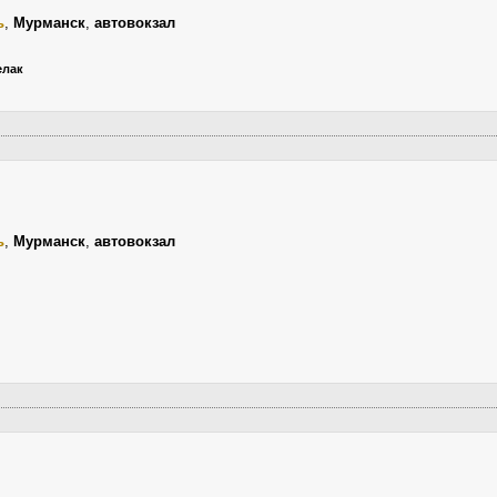
ь
,
Мурманск
,
автовокзал
елак
ь
,
Мурманск
,
автовокзал