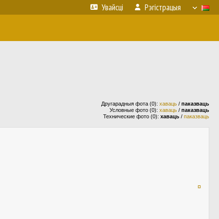
Увайсці
Рэгістрацыя
Другарадныя фота (0):
хаваць
/
паказваць
Условные фото (0):
хаваць
/
паказваць
Технические фото (0):
хаваць
/
паказваць
¤