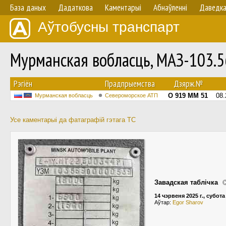
База даных
Дадаткова
Каментарыі
Абнаўленнi
Даведк
Аўтобусны транспарт
Мурманская вобласць, МАЗ-103.
Рэгіён
Прадпрыемства
Дзярж.№
О 919 ММ 51
08.
Мурманская вобласць
Североморское АТП
Усе каментарыі да фатаграфій гэтага ТС
Завадская таблічка
14 чэрвеня 2025 г., субота
Аўтар:
Egor Sharov