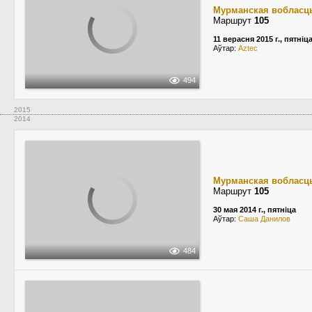
Мурманская вобласц
Маршрут
105
11 верасня 2015 г., пятніц
Аўтар:
Aztec
494
2015
2014
Мурманская вобласц
Маршрут
105
30 мая 2014 г., пятніца
Аўтар:
Саша Данилов
484