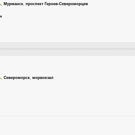
ь
,
Мурманск
,
проспект Героев-Североморцев
ля
ь
,
Североморск
,
морвокзал