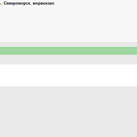
ь
,
Североморск
,
морвокзал