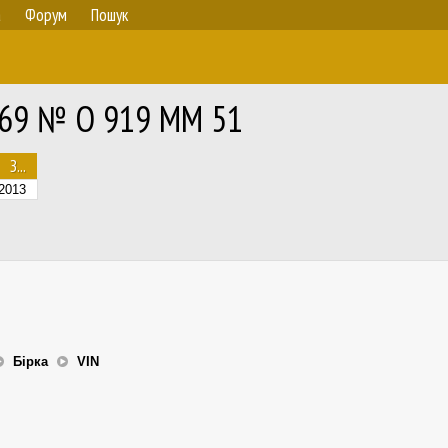
а
Форум
Пошук
569 № О 919 ММ 51
З...
2013
Бірка
VIN