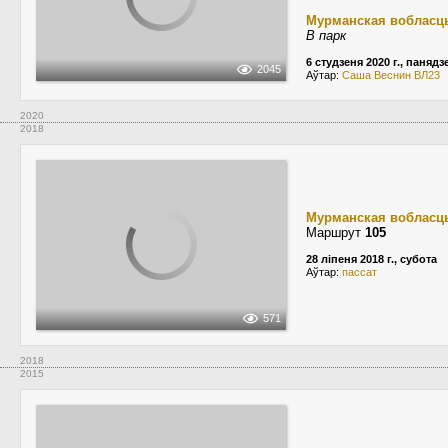
Мурманская вобласц
В парк
6 студзеня 2020 г., панядз
2045
Аўтар:
Саша Веснин ВЛ23
2020
2018
Мурманская вобласц
Маршрут
105
28 ліпеня 2018 г., субота
Аўтар:
пассат
571
2018
2015