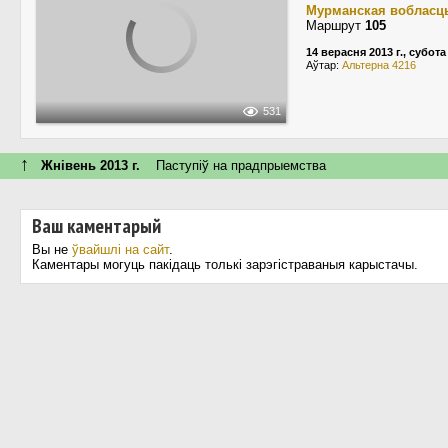
Мурманская вобласц
Маршрут
105
14 верасня 2013 г., субота
Аўтар:
Альтерна 4216
531
↑
Жнівень 2013 г.
Паступiў на прадпрыемства
Ваш каментарый
Вы не
ўвайшлі на сайт
.
Каментары могуць пакідаць толькі зарэгістраваныя карыстачы.