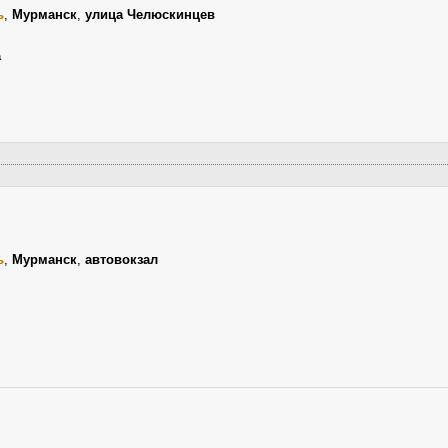
ь
,
Мурманск
,
улица Челюскинцев
а
ь
,
Мурманск
,
автовокзал