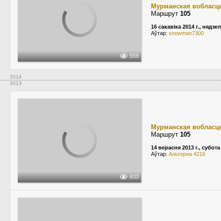
Мурманская вобласц
Маршрут
105
16 сакавіка 2014 г., нядзе
Аўтар:
snowman7300
559
2014
2013
Мурманская вобласц
Маршрут
105
14 верасня 2013 г., субота
Аўтар:
Альтерна 4216
633