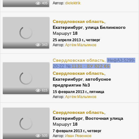
Автор:
dielektrik
405
Свердловская область
,
Екатеринбург
,
улица Белинского
Маршрут
18
25 апреля 2013 г., четверг
Автор:
Артём Мальгинов
343
Свердловская область
,
НефАЗ-5299-
20-22
№
1131 · ВУ 822 66
Свердловская область
,
Екатеринбург
,
автобусное
предприятие №3
615
15 февраля 2013 г., пятница
Автор:
Артём Мальгинов
Свердловская область
,
Екатеринбург
,
Восточная улица
Маршрут
18
7 февраля 2013 г., четверг
Автор:
Иван Ревенков
505