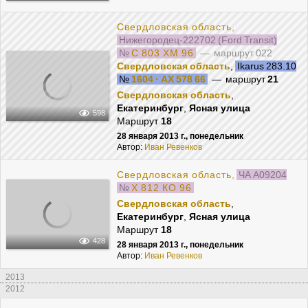
Свердловская область
,
Нижегородец-222702 (Ford Transit)
№
С 803 ХМ 96
— маршрут 022
Свердловская область
,
Ikarus 283.10
№
1604 · АХ 578 66
— маршрут
21
Свердловская область
,
Екатеринбург
,
Ясная улица
598
Маршрут
18
28 января 2013 г., понедельник
Автор:
Иван Ревенков
Свердловская область
,
ЧА A09204
№
Х 812 КО 96
Свердловская область
,
Екатеринбург
,
Ясная улица
Маршрут
18
428
28 января 2013 г., понедельник
Автор:
Иван Ревенков
2013
2012