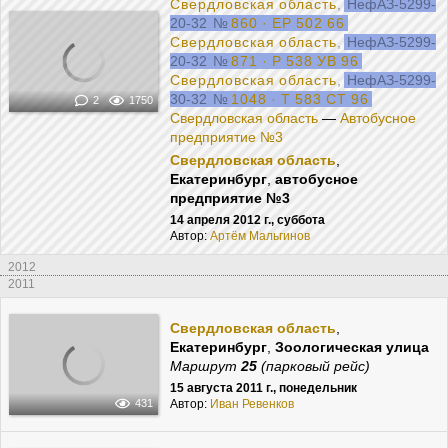
Свердловская область
,
НефАЗ-5299-
20-32
№
860 · ЕР 502 66
Свердловская область
,
НефАЗ-5299-
20-32
№
871 · Р 538 УВ 96
Свердловская область
,
НефАЗ-5299-
30-32
№
1048 · Т 583 СТ 96
2
1750
Свердловская область
—
Автобусное
предприятие №3
Свердловская область
,
Екатеринбург
,
автобусное
предприятие №3
14 апреля 2012 г., суббота
Автор:
Артём Мальгинов
2012
2011
Свердловская область
,
Екатеринбург
,
Зоологическая улица
Маршрут
25
(парковый рейс)
15 августа 2011 г., понедельник
Автор:
Иван Ревенков
431