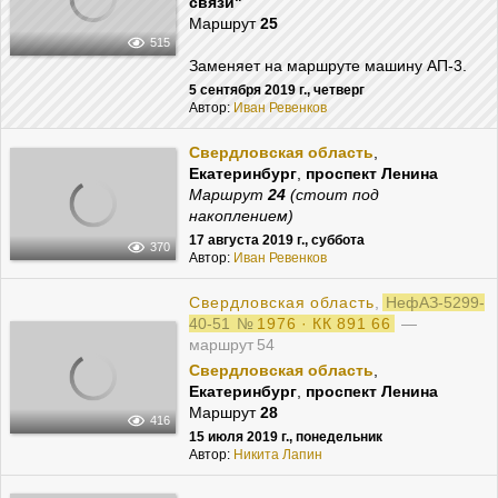
связи"
Маршрут
25
515
Заменяет на маршруте машину АП-3.
5 сентября 2019 г., четверг
Автор:
Иван Ревенков
Свердловская область
,
Екатеринбург
,
проспект Ленина
Маршрут
24
(стоит под
накоплением)
17 августа 2019 г., суббота
370
Автор:
Иван Ревенков
Свердловская область
,
НефАЗ-5299-
40-51
№
1976 · КК 891 66
—
маршрут 54
Свердловская область
,
Екатеринбург
,
проспект Ленина
Маршрут
28
416
15 июля 2019 г., понедельник
Автор:
Никита Лапин