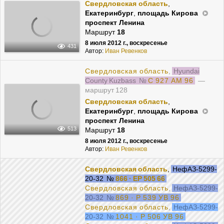
Свердловская область
,
Екатеринбург
,
площадь Кирова
проспект Ленина
Маршрут
18
8 июля 2012 г., воскресенье
431
Автор:
Иван Ревенков
Свердловская область
,
Hyundai
County Kuzbass
№
С 927 АМ 96
—
маршрут 128
Свердловская область
,
Екатеринбург
,
площадь Кирова
проспект Ленина
513
Маршрут
18
8 июля 2012 г., воскресенье
Автор:
Иван Ревенков
Свердловская область
,
НефАЗ-5299-
20-32
№
866 · ЕР 505 66
Свердловская область
,
НефАЗ-5299-
20-32
№
869 · Р 539 УВ 96
Свердловская область
,
НефАЗ-5299-
20-32
№
1041 · Р 506 УВ 96