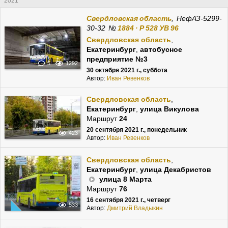
2021
Свердловская область
, НефАЗ-5299-
30-32
№
1884 · Р 528 УВ 96
Свердловская область
,
Екатеринбург
,
автобусное
предприятие №3
5
1292
30 октября 2021 г., суббота
Автор:
Иван Ревенков
Свердловская область
,
Екатеринбург
,
улица Викулова
Маршрут
24
20 сентября 2021 г., понедельник
423
Автор:
Иван Ревенков
Свердловская область
,
Екатеринбург
,
улица Декабристов
улица 8 Марта
Маршрут
76
16 сентября 2021 г., четверг
533
Автор:
Дмитрий Владыкин