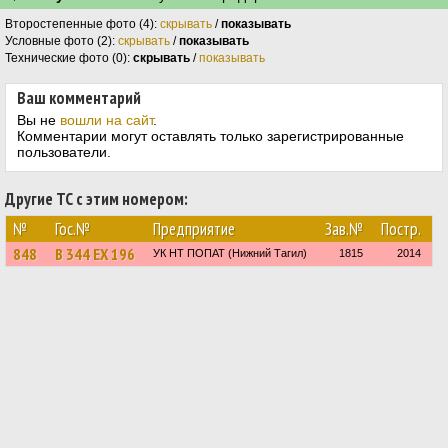
Второстепенные фото (4):
скрывать
/
показывать
Условные фото (2):
скрывать
/
показывать
Технические фото (0):
скрывать
/
показывать
Ваш комментарий
Вы не
вошли на сайт
.
Комментарии могут оставлять только зарегистрированные
пользователи.
Другие ТС с этим номером:
№
Гос.№
Предприятие
Зав.№
Постр.
848
В 344 ЕХ 196
УК НТ ПОПАТ (Нижний Тагил)
1815
2014