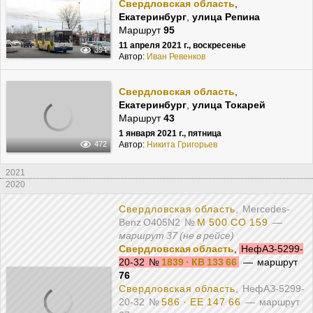
Свердловская область
,
Екатеринбург
,
улица Репина
Маршрут
95
11 апреля 2021 г., воскресенье
394
Автор:
Иван Ревенков
Свердловская область
,
Екатеринбург
,
улица Токарей
Маршрут
43
1 января 2021 г., пятница
Автор:
Никита Григорьев
472
2021
2020
Свердловская область
, Mercedes-
Benz O405N2
№
М 500 СО 159
—
маршрут 37 (не в рейсе)
Свердловская область
,
НефАЗ-5299-
20-32
№
1839 · КВ 133 66
— маршрут
76
Свердловская область
, НефАЗ-5299-
20-32
№
586 · ЕЕ 147 66
— маршрут