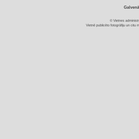
Galven
© Vietnes administ
Vietnē publicēto fotogrāfiju un citu 