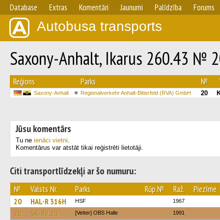
Database
Extras
Komentāri
Jaunumi
Palīdzība
Forums
Autobusa transports
Saxony-Anhalt, Ikarus 260.43 № 
Reģions
Parks
№
20
Saxony-Anhalt
Regionalverkehr Anhalt-Bitterfeld (RVA) GmbH
Jūsu komentārs
Tu ne
ienāci vietni
.
Komentārus var atstāt tikai reģistrēti lietotāji.
Citi transportlīdzekļi ar šo numuru:
№
Valsts Nr.
Parks
Rūp.№
Raž.
Piezīme
20
HAL-R 316H
HSF
1967
20
SK-RV 20
[Vetter] OBS Halle
1991