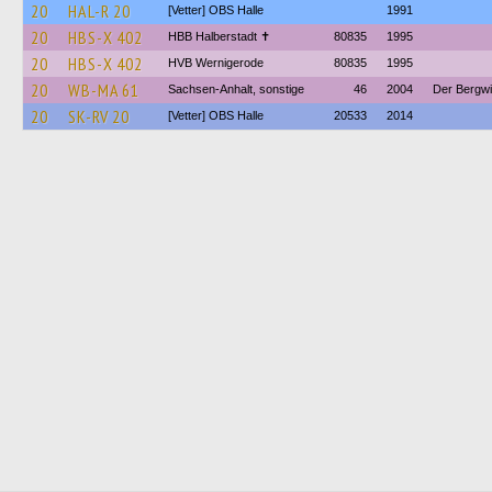
20
HAL-R 20
[Vetter] OBS Halle
1991
20
HBS-X 402
HBB Halberstadt ✝︎
80835
1995
20
HBS-X 402
HVB Wernigerode
80835
1995
20
WB-MA 61
Sachsen-Anhalt, sonstige
46
2004
Der Bergwi
20
SK-RV 20
[Vetter] OBS Halle
20533
2014