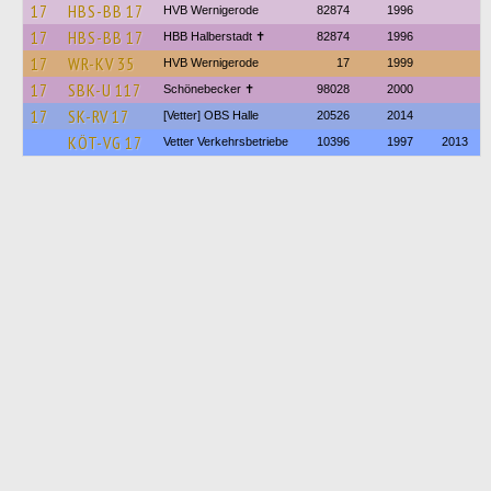
17
HBS-BB 17
HVB Wernigerode
82874
1996
17
HBS-BB 17
HBB Halberstadt ✝︎
82874
1996
17
WR-KV 35
HVB Wernigerode
17
1999
17
SBK-U 117
Schönebecker ✝
98028
2000
17
SK-RV 17
[Vetter] OBS Halle
20526
2014
KÖT-VG 17
Vetter Verkehrsbetriebe
10396
1997
2013