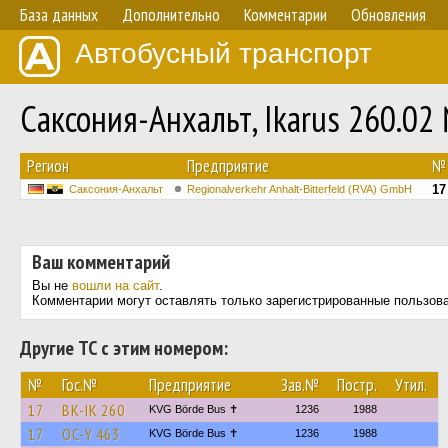
База данных
Дополнительно
Комментарии
Обновления
Автобусный транспорт
Саксония-Анхальт, Ikarus 260.02
Регион
Предприятие
№
17
Саксония-Анхальт
Regionalverkehr Anhalt-Bitterfeld (RVA) GmbH
Ваш комментарий
Вы не
вошли на сайт
.
Комментарии могут оставлять только зарегистрированные пользов
Другие ТС с этим номером:
№
Гос.№
Предприятие
Зав.№
Постр.
Утил.
17
BK-IK 260
KVG Börde Bus ✝︎
1236
1988
17
OC-Y 463
KVG Börde Bus ✝︎
1236
1988