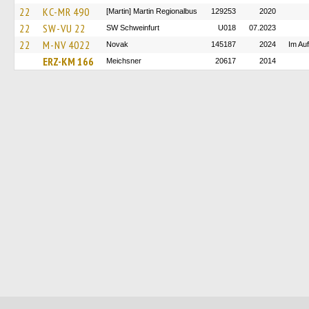
22
KC-MR 490
[Martin] Martin Regionalbus
129253
2020
22
SW-VU 22
SW Schweinfurt
U018
07.2023
22
M-NV 4022
Novak
145187
2024
Im Au
ERZ-KM 166
Meichsner
20617
2014