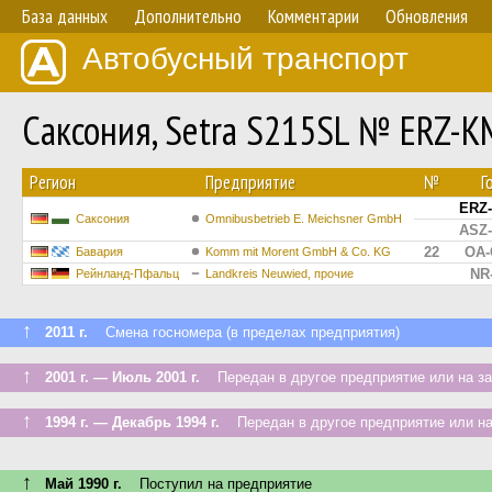
База данных
Дополнительно
Комментарии
Обновления
Автобусный транспорт
Саксония, Setra S215SL № ERZ-K
Регион
Предприятие
№
Г
ERZ-
Саксония
Omnibusbetrieb E. Meichsner GmbH
ASZ-
22
OA-
Бавария
Komm mit Morent GmbH & Co. KG
NR
Рейнланд-Пфальц
Landkreis Neuwied, прочие
↑
2011 г.
Смена госномера (в пределах предприятия)
↑
2001 г. — Июль 2001 г.
Передан в другое предприятие или на з
↑
1994 г. — Декабрь 1994 г.
Передан в другое предприятие или на
↑
Май 1990 г.
Поступил на предприятие