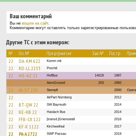
Ваш комментарий
Вы не
вошли на сайт
.
Комментарии могут оставлять только зарегистрированные пользов
Другие ТС с этим номером:
№
Гос.№
Предприятие
Зав.№
Постр.
Прим
22
OA-KM 622
Komm mit
22
RO-LL 2233
Prechtl
22
HO-AZ 22
HofBus
14018
1987
22
AeroGround
203
1992
22
IN-ST 220
Stempfl
2000
Operat
22
AirPart Nürnberg
2012
22
BT-QW 22
SW Bayreuth
2014
22
KE-HB 22
Haslach Bus
2014
22
FFB-CX 122
[transd.]Griensteidl
2016
22
KF-K 1122
Kirchweihtal
2017
22
PA-A 2722
SWP Passau
2019