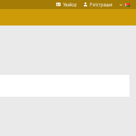
Увайсці
Рэгістрацыя