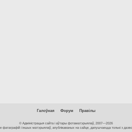
Галоўная
Форум
Правілы
© Адміністрацыя сайта і аўтары фотаматэрыялаў, 2007—2026
 фатаграфій і іншых матэрыялаў, апублікаваных на сайце, дапушчаецца толькі з дазвол