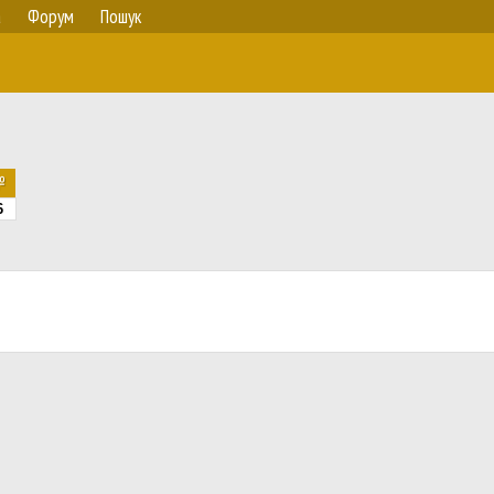
а
Форум
Пошук
№
6