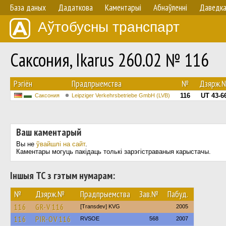
База даных
Дадаткова
Каментарыі
Абнаўленнi
Даведк
Аўтобусны транспарт
Саксония, Ikarus 260.02 № 116
Рэгіён
Прадпрыемства
№
Дзярж.
116
UT 43-6
Саксония
Leipziger Verkehrsbetriebe GmbH (LVB)
Ваш каментарый
Вы не
ўвайшлі на сайт
.
Каментары могуць пакідаць толькі зарэгістраваныя карыстачы.
Іншыя ТС з гэтым нумарам:
№
Дзярж.№
Прадпрыемства
Зав.№
Пабуд.
116
GR-V 116
[Transdev] KVG
2005
116
PIR-OV 116
RVSOE
568
2007