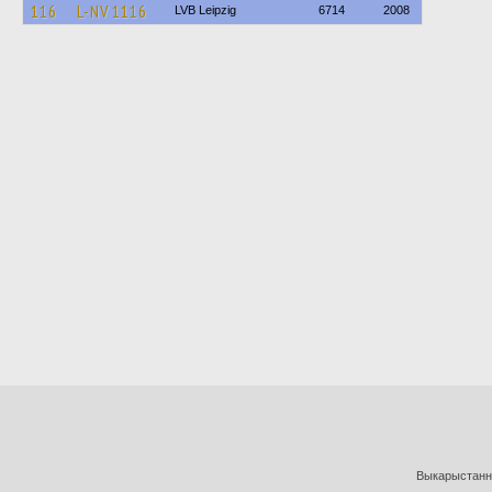
116
L-NV 1116
LVB Leipzig
6714
2008
Выкарыстанне