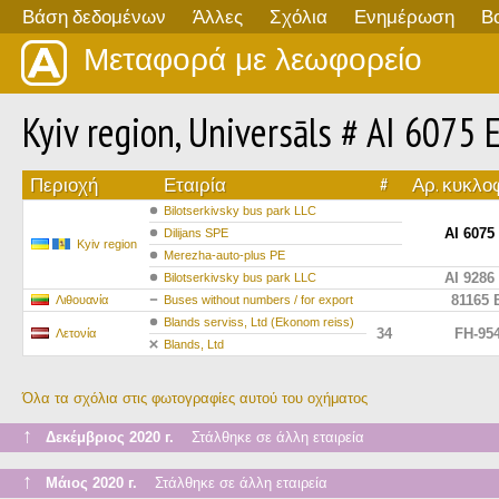
Βάση δεδομένων
Άλλες
Σχόλια
Ενημέρωση
Β
Μεταφορά με λεωφορείο
Kyiv region, Universāls # AI 6075 
Περιοχή
Εταιρία
#
Αρ. κυκλο
Bіlotserkіvsky bus park LLC
AI 6075
Dilijans SPE
Kyiv region
Merezha-auto-plus PE
AI 9286
Bіlotserkіvsky bus park LLC
81165 
Λιθουανία
Buses without numbers / for export
Blands serviss, Ltd (Ekonom reiss)
34
FH-95
Λετονία
Blands, Ltd
Όλα τα σχόλια στις φωτογραφίες αυτού του οχήματος
↑
Δεκέμβριος 2020 г.
Στάλθηκε σε άλλη εταιρεία
↑
Μάιος 2020 г.
Στάλθηκε σε άλλη εταιρεία