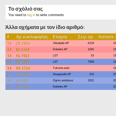
Το σχόλιό σας
You need to
log in
to write comments.
Άλλα οχήματα με τον ίδιο αριθμό:
#
Αρ. κυκλοφορίας
Εταιρία
Σειρ. αρ.
Κατασκ. 
34
CR-2904
Jēkabpils AP
6218
1
34
ES-1269
Dobeles AP
1005
1
34
FG-7011
LST
53
1
34
FG-7011
LST
7969
1
34
HS-2726
Tukuma auto
1
34
EH-5924
Daugavpils AP
210
2
34
LH-219
Ogres autobuss
1021
2
34
NT-6865
Dobeles AP
2