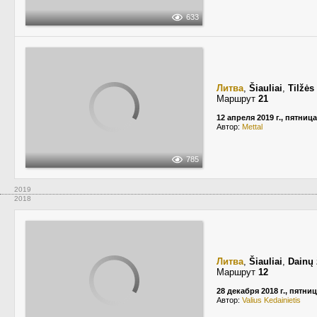
633
Литва
,
Šiauliai
,
Tilžės
Маршрут
21
12 апреля 2019 г., пятница
Автор:
Mettal
785
2019
2018
Литва
,
Šiauliai
,
Dainų 
Маршрут
12
28 декабря 2018 г., пятни
Автор:
Valius Kedainietis