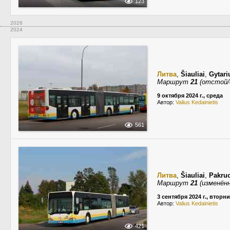
123
2026
2024
Литва
,
Šiauliai
,
Gytari
Маршрут
21
(отстой/
9 октября 2024 г., среда
Автор:
Valius Kedainietis
561
Литва
,
Šiauliai
,
Pakruo
Маршрут
21
(изменённ
3 сентября 2024 г., вторн
Автор:
Valius Kedainietis
421