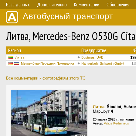
База данных
Дополнительно
Комментарии
Обновления
Автобусный транспорт
Литва, Mercedes-Benz O530G Cit
Регион
Предприятие
19
Литва
Busturas, UAB
13
Мекленбург-Передняя Померания
Nahverkehr Schwerin GmbH
Все комментарии к фотографиям этого ТС
Литва
,
Šiauliai
,
Aušros
Маршрут
4
20 марта 2026 г., пятница
Автор:
Valius Kedainietis