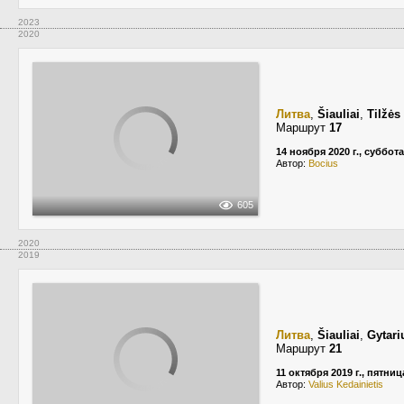
2023
2020
Литва
,
Šiauliai
,
Tilžės
Маршрут
17
14 ноября 2020 г., суббота
Автор:
Bocius
605
2020
2019
Литва
,
Šiauliai
,
Gytari
Маршрут
21
11 октября 2019 г., пятниц
Автор:
Valius Kedainietis