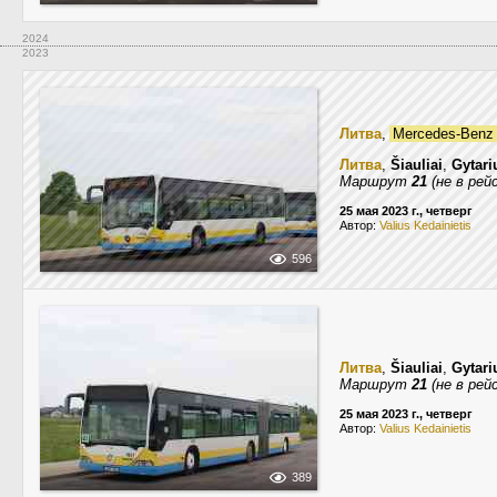
2024
2023
Литва
,
Mercedes-Benz 
Литва
,
Šiauliai
,
Gytari
Маршрут
21
(не в рей
25 мая 2023 г., четверг
Автор:
Valius Kedainietis
596
Литва
,
Šiauliai
,
Gytari
Маршрут
21
(не в рей
25 мая 2023 г., четверг
Автор:
Valius Kedainietis
389