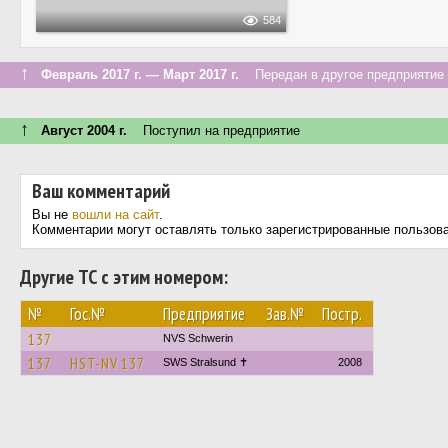
584
↑
Февраль 2017 г. — Март 2017 г.
Передан в другое предприятие 
↑
Август 2004 г.
Поступил на предприятие
Ваш комментарий
Вы не
вошли на сайт
.
Комментарии могут оставлять только зарегистрированные пользов
Другие ТС с этим номером:
№
Гос.№
Предприятие
Зав.№
Постр.
137
NVS Schwerin
137
HST-NV 137
SWS Stralsund ✝
2008