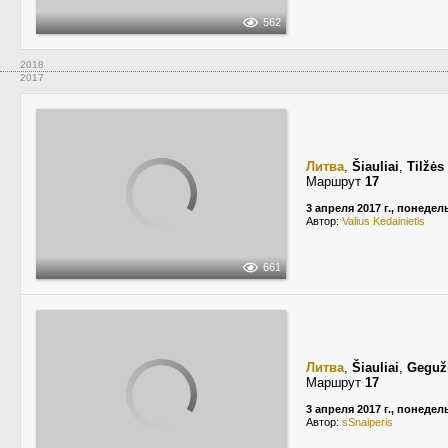
562
2018
2017
Литва
,
Šiauliai
,
Tilžės
Маршрут
17
3 апреля 2017 г., понеде
Автор:
Valius Kedainietis
661
Литва
,
Šiauliai
,
Geguž
Маршрут
17
3 апреля 2017 г., понеде
Автор:
sSnaiperis