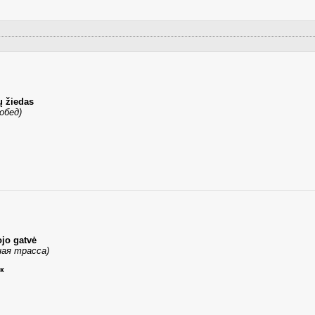
ų žiedas
обед)
jo gatvė
ая трасса)
ик