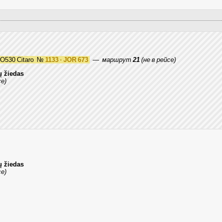
O530 Citaro
№
1133 · JOR 673
—
маршрут
21
(не в рейсе)
ų žiedas
се)
ų žiedas
се)