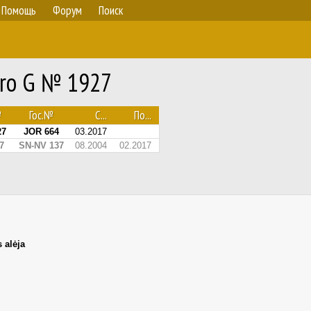
Помощь
Форум
Поиск
aro G № 1927
№
Гос.№
С...
По...
27
JOR 664
03.2017
7
SN-NV 137
08.2004
02.2017
 alėja