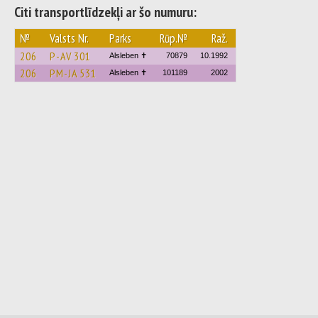
Citi transportlīdzekļi ar šo numuru:
№
Valsts Nr.
Parks
Rūp.№
Raž.
206
P-AV 301
Alsleben ✝
70879
10.1992
206
PM-JA 531
Alsleben ✝
101189
2002