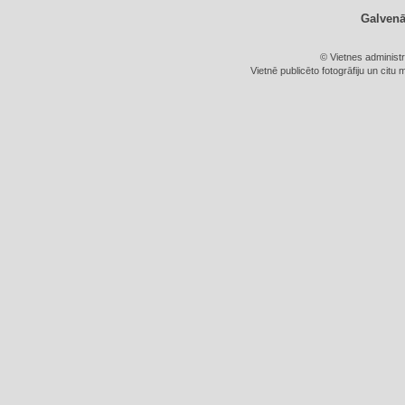
Galven
© Vietnes administ
Vietnē publicēto fotogrāfiju un citu 