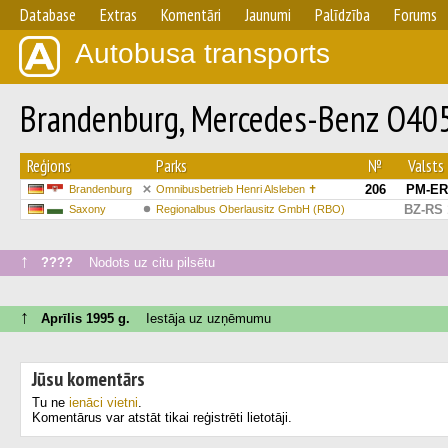
Database
Extras
Komentāri
Jaunumi
Palīdzība
Forums
Autobusa transports
Brandenburg, Mercedes-Benz O4
Reģions
Parks
№
Valsts 
206
PM-ER
Brandenburg
Omnibusbetrieb Henri Alsleben ✝
BZ-RS 
Saxony
Regionalbus Oberlausitz GmbH (RBO)
↑
????
Nodots uz citu pilsētu
↑
Aprīlis 1995 g.
Iestāja uz uzņēmumu
Jūsu komentārs
Tu ne
ienāci vietni
.
Komentārus var atstāt tikai reģistrēti lietotāji.