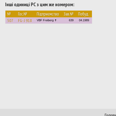
Інші одиниці РС з цим же номером:
№
Гос.№
Підприємство
Зав.№
Побуд.
507
FG-J 918
VBF Freiberg ✝
639
04.1989
Голов