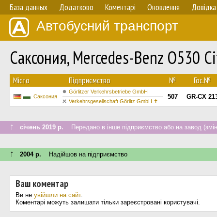
База данных
Додатково
Коментарі
Оновлення
Довідка
Автобусний транспорт
Саксония, Mercedes-Benz O530 C
Мiсто
Підприємство
№
Гос.№
Görlitzer Verkehrsbetriebe GmbH
507
GR-CX 21
Саксония
Verkehrsgesellschaft Görlitz GmbH ✝
↑
січень 2019 р.
Передано в інше підприємство або на завод (змін
↑
2004 р.
Надійшов на підприємство
Ваш коментар
Ви не
увійшли на сайт
.
Коментарі можуть залишати тільки зареєстровані користувачі.