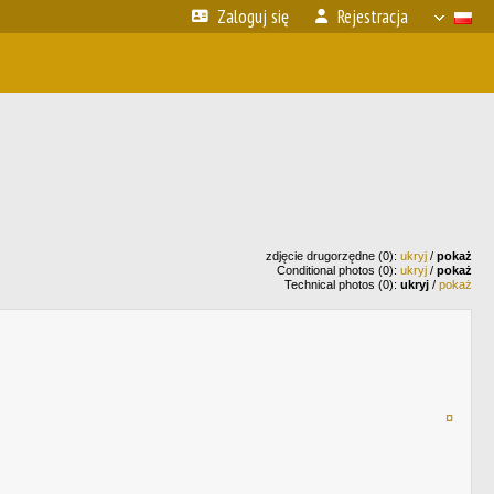
Zaloguj się
Rejestracja
zdjęcie drugorzędne (0):
ukryj
/
pokaż
Conditional photos (0):
ukryj
/
pokaż
Technical photos (0):
ukryj
/
pokaż
¤