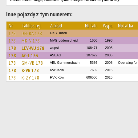
Inne pojazdy z tym numerem:
Nr
Tablice rej.
Zakład
Nr fab.
Wypr.
Notatka
178
DN-RA 178
DKB Düren
178
MK-V 178
MVG Lüdenscheid
1606
1993
178
LEV-WU 178
wupsi
108471
2005
178
AC-L 153
ASEAG
107672
2005
178
GM-VB 178
VBL Gummersbach
5386
2008
Operating f
178
K-VB 178
KVB Köln
7692
2015
178
K-ZY 178
RVK Köln
606506
2015