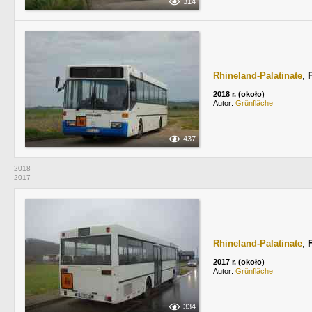
314
Rhineland-Palatinate
,
2018 r. (około)
Autor:
Grünfläche
437
2018
2017
Rhineland-Palatinate
,
2017 r. (około)
Autor:
Grünfläche
334