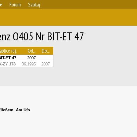
ie
Forum
Szukaj
enz O405 Nr BIT-ET 47
ablice rej.
Od...
Do...
BIT-ET 47
2007
K-ZY 178
06.1995
2007
Fließem
,
Am Ufo