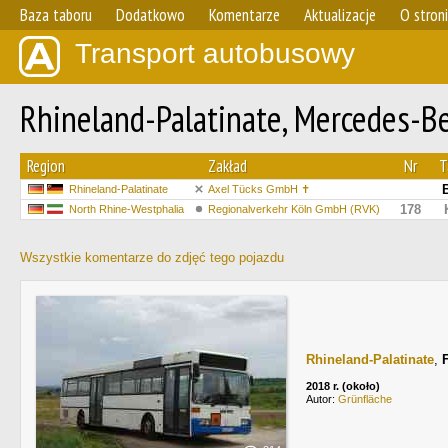
Baza taboru
Dodatkowo
Komentarze
Aktualizacje
O stron
Transport autobusowy
Rhineland-Palatinate, Mercedes-B
Region
Zakład
Nr
T
Rhineland-Palatinate
Axel Tücks GmbH ✝
178
North Rhine-Westphalia
Regionalverkehr Köln GmbH (RVK)
Wszystkie komentarze do zdjęć tego pojazdu
Rhineland-Palatinate
,
2018 r. (około)
Autor:
Grünfläche