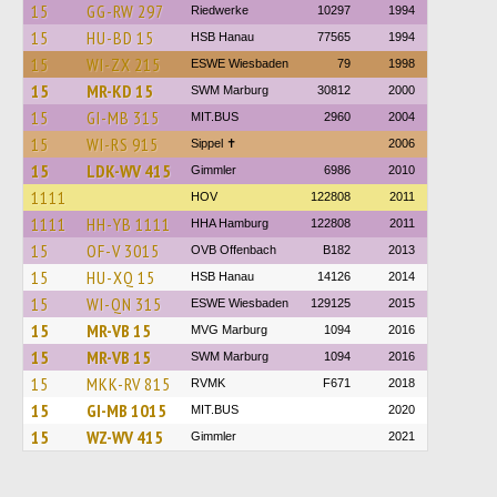
15
GG-RW 297
Riedwerke
10297
1994
15
HU-BD 15
HSB Hanau
77565
1994
15
WI-ZX 215
ESWE Wiesbaden
79
1998
15
MR-KD 15
SWM Marburg
30812
2000
15
GI-MB 315
MIT.BUS
2960
2004
15
WI-RS 915
Sippel ✝︎
2006
15
LDK-WV 415
Gimmler
6986
2010
1111
HOV
122808
2011
1111
HH-YB 1111
HHA Hamburg
122808
2011
15
OF-V 3015
OVB Offenbach
B182
2013
15
HU-XQ 15
HSB Hanau
14126
2014
15
WI-QN 315
ESWE Wiesbaden
129125
2015
15
MR-VB 15
MVG Marburg
1094
2016
15
MR-VB 15
SWM Marburg
1094
2016
15
MKK-RV 815
RVMK
F671
2018
15
GI-MB 1015
MIT.BUS
2020
15
WZ-WV 415
Gimmler
2021