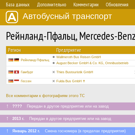
База данных
Дополнительно
Комментарии
Обновления
Автобусный транспорт
Рейнланд-Пфальц, Mercedes-Ben
Регион
Предприятие
Wallmeroth Bus Reisen GmbH
Рейнланд-Пфальц
August Becker GmbH & Co. KG, Omnibusbetrieb
Гамбург
Thies Bustouristik GmbH
Гессен
Fulda Bus GmbH ✝
Все комментарии к фотографиям этого ТС
↑
????
Передан в другое предприятие или на завод
↑
2013 г.
Передан в другое предприятие или на завод
↑
Январь 2012 г.
Смена госномера (в пределах предприятия)