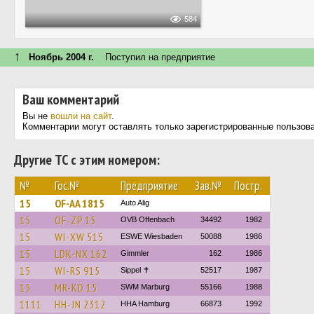
584
↑
Ноябрь 2004 г.
Поступил на предприятие
Ваш комментарий
Вы не
вошли на сайт
.
Комментарии могут оставлять только зарегистрированные пользов
Другие ТС с этим номером:
№
Гос.№
Предприятие
Зав.№
Постр.
15
OF-AA 1815
Auto Alig
15
OF-ZP 15
OVB Offenbach
34492
1982
15
WI-XW 515
ESWE Wiesbaden
50088
1986
15
LDK-NX 162
Gimmler
162
1986
15
WI-RS 915
Sippel ✝︎
52517
1987
15
MR-KD 15
SWM Marburg
55166
1988
1111
HH-JN 2312
HHA Hamburg
66873
1992