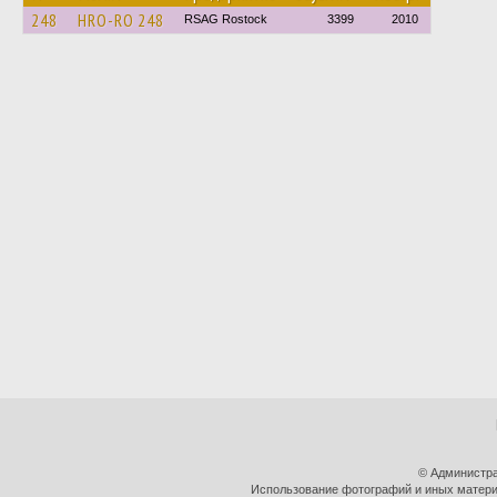
248
HRO-RO 248
RSAG Rostock
3399
2010
© Администра
Использование фотографий и иных материа