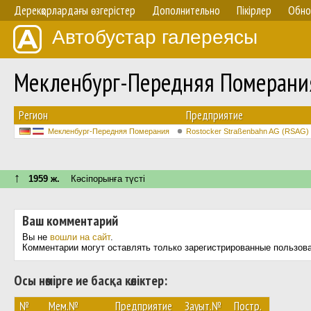
Дерекқорлардағы өзгерістер
Дополнительно
Пікірлер
Обно
Автобустар галереясы
Мекленбург-Передняя Померания
Регион
Предприятие
Мекленбург-Передняя Померания
Rostocker Straßenbahn AG (RSAG)
↑
1959 ж.
Кәсіпорынға түсті
Ваш комментарий
Вы не
вошли на сайт
.
Комментарии могут оставлять только зарегистрированные пользов
Осы нөмірге ие басқа көліктер:
№
Мем.№
Предприятие
Зауыт.№
Постр.