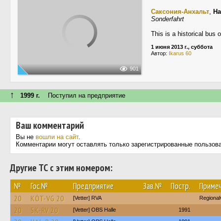
Саксония-Анхальт
,
Ha
Sonderfahrt
This is a historical bus
1 июня 2013 г., суббота
Автор:
Ikarus 60
901
↑
1999 г.
Поступил на предприятие
Ваш комментарий
Вы не
вошли на сайт
.
Комментарии могут оставлять только зарегистрированные пользов
Другие ТС с этим номером:
№
Гос.№
Предприятие
Зав.№
Постр.
Приме
20
KÖT-VG 20
[Vetter] RVA
Regiona
20
SK-RV 20
[Vetter] OBS Halle
1991