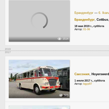
Бранденбург
—
6. Ikar
Бранденбург
,
Cottbus
18 мая 2019 г., суббота
Автор:
01-06
1514
2019
2017
Саксония
,
Hoyerswer
1 июля 2017 г., суббота
Автор:
bgyp97
569