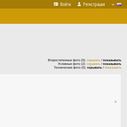
Войти
Регистрация
Второстепенные фото (0):
скрывать
/
показывать
Условные фото (2):
скрывать
/
показывать
Технические фото (0):
скрывать
/
показывать
¤