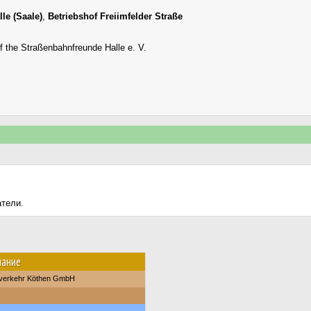
lle (Saale)
,
Betriebshof Freiimfelder Straße
 of the Straßenbahnfreunde Halle e. V.
атели.
чание
lverkehr Köthen GmbH