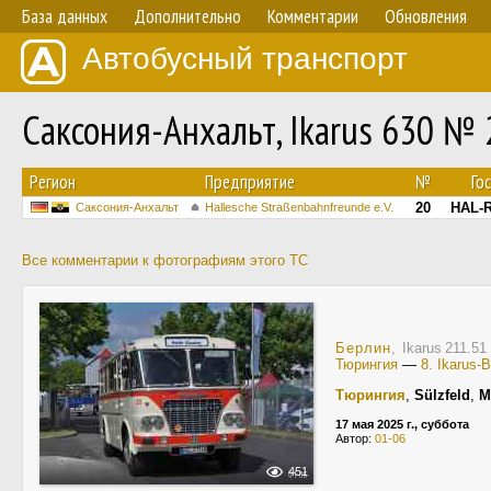
База данных
Дополнительно
Комментарии
Обновления
Автобусный транспорт
Саксония-Анхальт, Ikarus 630 № 
Регион
Предприятие
№
Го
20
HAL-R
Саксония-Анхальт
Hallesche Straßenbahnfreunde e.V.
Все комментарии к фотографиям этого ТС
Берлин
, Ikarus 211.5
Тюрингия
—
8. Ikarus-
Тюрингия
,
Sülzfeld
,
M
17 мая 2025 г., суббота
Автор:
01-06
451