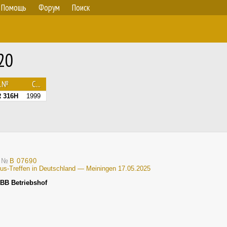
Помощь
Форум
Поиск
20
с.№
С...
 316H
1999
1
№
B 07690
Bus-Treffen in Deutschland — Meiningen 17.05.2025
BB Betriebshof