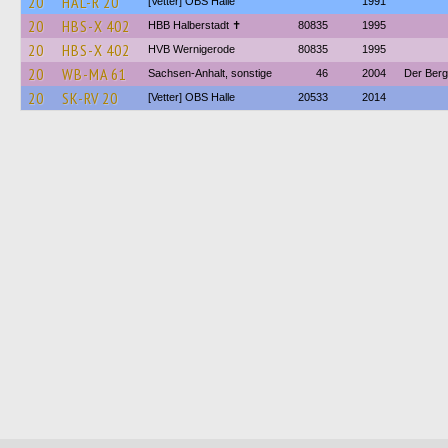
20
HAL-R 20
[Vetter] OBS Halle
1991
20
HBS-X 402
HBB Halberstadt ✝︎
80835
1995
20
HBS-X 402
HVB Wernigerode
80835
1995
20
WB-MA 61
Sachsen-Anhalt, sonstige
46
2004
Der Berg
20
SK-RV 20
[Vetter] OBS Halle
20533
2014