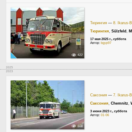
Тюрингия
—
8. Ikarus-
Тюрингия
,
Sülzfeld
,
M
17 мая 2025 г., суббота
Автор:
bgyp97
422
2025
2023
Саксония
—
7. Ikarus-
Саксония
,
Chemnitz
,
3 июня 2023 г., суббота
Автор:
01-06
600