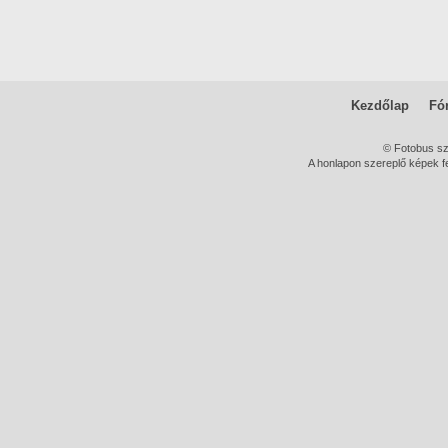
Kezdőlap
Fó
© Fotobus s
A honlapon szereplő képek fe