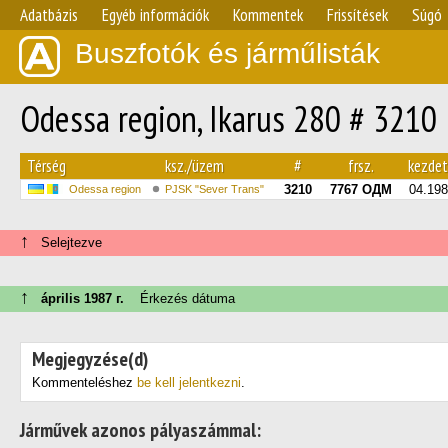
Adatbázis
Egyéb információk
Kommentek
Frissítések
Súgó
Buszfotók és járműlisták
Odessa region, Ikarus 280 # 3210
Térség
ksz./üzem
#
frsz.
kezde
3210
7767 ОДМ
04.19
Odessa region
PJSK "Sever Trans"
↑
Selejtezve
↑
április 1987 г.
Érkezés dátuma
Megjegyzése(d)
Kommenteléshez
be kell jelentkezni
.
Járművek azonos pályaszámmal: