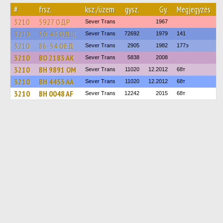
#
frsz.
ksz./üzem
gysz.
Gy.
Megjegyzés
3210
5927 ОДР
Sever Trans
1967
3210
50-43 ОДЩ
Sever Trans
72692
1979
141
3210
86-54 ОЕД
Sever Trans
2905
1982
177э
3210
BO 2183 AK
Sever Trans
5838
2008
3210
BH 9891 OM
Sever Trans
11020
12.2012
68т
3210
BH 4453 AA
Sever Trans
11020
12.2012
68т
3210
BH 0048 AF
Sever Trans
12242
2015
68т