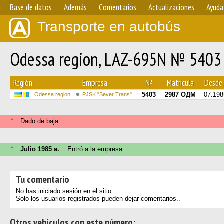
Base de datos
Además
Comentarios
Actualizaciones
Ayuda
Transporte en autobús
Odessa region, LAZ-695N № 5403
Región
Empresa
№
Matrícula
Desde.
5403
2987 ОДМ
07.198
Odessa region
PJSK "Sever Trans"
↑
Dado de baja
↑
Julio 1985 a.
Entró a la empresa
Tu comentario
No has iniciado sesión en el sitio.
Solo los usuarios registrados pueden dejar comentarios..
Otros vehículos con este número: