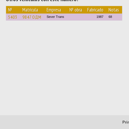
№
Matrícula
Empresa
№ obra
Fabricado
Notas
5403
9847 ОДМ
Sever Trans
1987
68
Pri