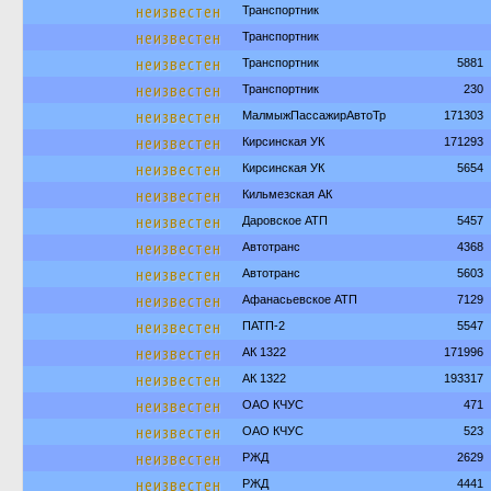
неизвестен
Транспортник
неизвестен
Транспортник
неизвестен
Транспортник
5881
неизвестен
Транспортник
230
неизвестен
МалмыжПассажирАвтоТр
171303
неизвестен
Кирсинская УК
171293
неизвестен
Кирсинская УК
5654
неизвестен
Кильмезская АК
неизвестен
Даровское АТП
5457
неизвестен
Автотранс
4368
неизвестен
Автотранс
5603
неизвестен
Афанасьевское АТП
7129
неизвестен
ПАТП-2
5547
неизвестен
АК 1322
171996
неизвестен
АК 1322
193317
неизвестен
ОАО КЧУС
471
неизвестен
ОАО КЧУС
523
неизвестен
РЖД
2629
неизвестен
РЖД
4441