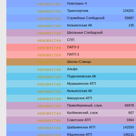
неизвестен
Новотранс-4
неизвестен
Транспортник
134201
неизвестен
Служебные Слободской
55887
неизвестен
Кильмезская АК
135
неизвестен
Школьные Слободской
неизвестен
СПП
неизвестен
ПАТП-3
неизвестен
ПАТП-3
неизвестен
Школы-Сланцы
неизвестен
Альфа
неизвестен
Подосиновская АК
неизвестен
Мурашинское АТП
неизвестен
Кильмезская АК
неизвестен
Кикнурское АТП
неизвестен
Правобережный, служ.
66978
неизвестен
Казбековский, служ.
607
неизвестен
Советское АТП
3364
неизвестен
Шабалинское АТП
142550
неизвестен
Юрьянское АТП
146211