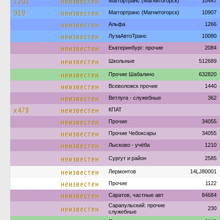
1201
неизвестен
Маггортранс (Магнитогорск)
10447
919
неизвестен
Маггортранс (Магнитогорск)
10907
неизвестен
Альфа
1266
неизвестен
ЛузаАвтоТранс
10080
неизвестен
Екатеринбург: прочие
2084
неизвестен
Школьные
512689
неизвестен
Прочие Шабалино
632820
неизвестен
Всеволожск прочие
1440
неизвестен
Ветлуга - служебные
362
х478
неизвестен
КПАТ
неизвестен
Прочие
34055
неизвестен
Прочие Чебоксары
34055
неизвестен
Лысково - учёба
1210
неизвестен
Сургут и район
2585
неизвестен
Лермонтов
14LJ80001
неизвестен
Прочие
1122
неизвестен
Саратов, частные авт
84684
Сарапульский: прочие
неизвестен
230
служебные