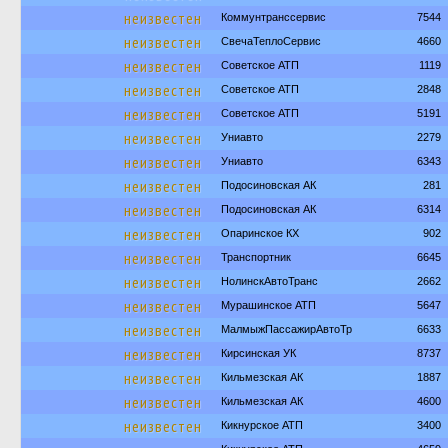
неизвестен
Коммунтранссервис
7544
неизвестен
СвечаТеплоСервис
4660
неизвестен
Советское АТП
1119
неизвестен
Советское АТП
2848
неизвестен
Советское АТП
5191
неизвестен
Униавто
2279
неизвестен
Униавто
6343
неизвестен
Подосиновская АК
281
неизвестен
Подосиновская АК
6314
неизвестен
Опаринское КХ
902
неизвестен
Транспортник
6645
неизвестен
НолинскАвтоТранс
2662
неизвестен
Мурашинское АТП
5647
неизвестен
МалмыжПассажирАвтоТр
6633
неизвестен
Кирсинская УК
8737
неизвестен
Кильмезская АК
1887
неизвестен
Кильмезская АК
4600
неизвестен
Кикнурское АТП
3400