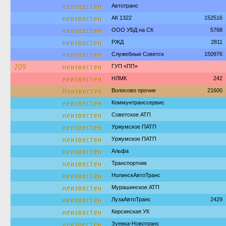
неизвестен
Автотранс
неизвестен
АК 1322
152516
неизвестен
ООО УБД на СК
5768
неизвестен
РЖД
2811
неизвестен
Служебные Советск
150976
209
неизвестен
ГУП «ПП»
неизвестен
НЛМК
242
Неизвестен
Волосово прочие
21600
неизвестен
Коммунтранссервис
неизвестен
Советское АТП
неизвестен
Уржумское ПАТП
неизвестен
Уржумское ПАТП
неизвестен
Альфа
неизвестен
Транспортник
неизвестен
НолинскАвтоТранс
неизвестен
Мурашинское АТП
неизвестен
ЛузаАвтоТранс
2429
неизвестен
Кирсинская УК
неизвестен
Зуевка-Новотранс