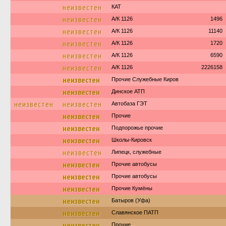
неизвестен
КАТ
неизвестен
А/К 1126
1496
неизвестен
А/К 1126
11140
неизвестен
А/К 1126
1720
неизвестен
А/К 1126
6590
неизвестен
А/К 1126
2226158
неизвестен
Прочие Служебные Киров
неизвестен
Динское АТП
неизвестен
неизвестен
Автобаза ГЭТ
неизвестен
Прочие
неизвестен
Подпорожье прочие
неизвестен
Школы-Кировск
неизвестен
Липецк, служебные
неизвестен
Прочие автобусы
неизвестен
Прочие автобусы
неизвестен
Прочие Кумёны
неизвестен
Батыров (Уфа)
неизвестен
Славянское ПАТП
неизвестен
Прочие