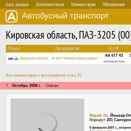
База данных
Дополнительно
Комментарии
Обновления
Автобусный транспорт
Кировская область, ПАЗ-3205 (00
Регион
Предприятие
Гос.№
АА 677 43
Кировская область
МУП «Коммунтранссервис»
неизвестен
Все комментарии к фотографиям этого ТС
↑
Октябрь 2008 г.
Списан
Марий Эл
,
Йошкар-О
Маршрут
201 Санчурс
6 февраля 2007 г., вторни