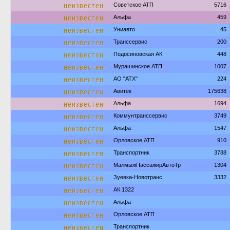
неизвестен
Советское АТП
5716
неизвестен
Альфа
459
неизвестен
Униавто
45
неизвестен
Транссервис
200
неизвестен
Подосиновская АК
448
неизвестен
Мурашинское АТП
1007
неизвестен
АО "АТХ"
224
неизвестен
Авитек
175638
неизвестен
Альфа
1694
неизвестен
Коммунтранссервис
3749
неизвестен
Альфа
1547
неизвестен
Орловское АТП
910
неизвестен
Транспортник
3788
неизвестен
МалмыжПассажирАвтоТр
1304
неизвестен
Зуевка-Новотранс
3332
неизвестен
АК 1322
неизвестен
Альфа
неизвестен
Орловское АТП
неизвестен
Транспортник