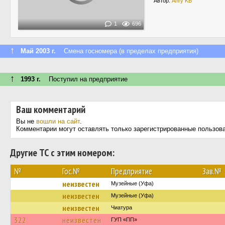
Автор:
Anry KB
1
696
↑
Май 2003 г.
Смена госномера (в пределах предприятия)
↑
1993 г.
Поступил на предприятие
Ваш комментарий
Вы не
вошли на сайт
.
Комментарии могут оставлять только зарегистрированные пользов
Другие ТС с этим номером:
№
Гос.№
Предприятие
Зав.№
неизвестен
Музейные (Уфа)
неизвестен
Музейные (Уфа)
неизвестен
Чиатура
322
неизвестен
ГУП «ПП»