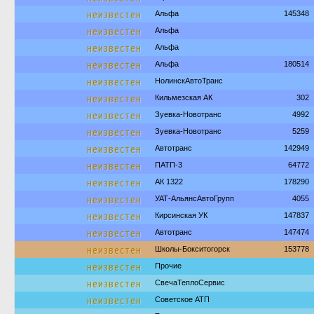
неизвестен
Альфа
145348
неизвестен
Альфа
неизвестен
Альфа
неизвестен
Альфа
180514
неизвестен
НолинскАвтоТранс
неизвестен
Кильмезская АК
302
неизвестен
Зуевка-Новотранс
4992
неизвестен
Зуевка-Новотранс
5259
неизвестен
Автотранс
142949
неизвестен
ПАТП-3
64772
неизвестен
АК 1322
178290
неизвестен
УАТ-АльянсАвтоГрупп
4055
неизвестен
Кирсинская УК
147837
неизвестен
Автотранс
147474
неизвестен
Школы-Бокситогорск
153778
неизвестен
Прочие
неизвестен
СвечаТеплоСервис
неизвестен
Советское АТП