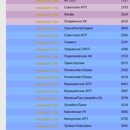
неизвестен
АК 1322
7217
неизвестен
Советское АТП
2753
неизвестен
Альфа
3224
неизвестен
Опаринское КХ
1515
неизвестен
СвечаТеплоСервис
3593
неизвестен
Советское АТП
2350
неизвестен
Униавто
2297
неизвестен
Уржумское ПАТП
1090
неизвестен
Подосиновская АК
3724
неизвестен
Транспортник
5972
неизвестен
НолинскАвтоТранс
2425
неизвестен
НолинскАвтоТранс
4218
неизвестен
Мурашинское АТП
6461
неизвестен
Мурашинское АТП
3487
неизвестен
МалмыжПассажирАвтоТр
3709
неизвестен
ЛузаАвтоТранс
4219
неизвестен
Кирсинская УК
3682
неизвестен
Кикнурское АТП
5702
неизвестен
Зуевка-Новотранс
3041