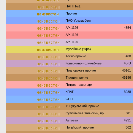
неизвестен
ПАТП №1
неизвестен
Прочие
неизвестен
ПАО Ураласбест
неизвестен
А/К 1126
4554
неизвестен
А/К 1126
неизвестен
А/К 1126
неизвестен
Музейные (Уфа)
неизвестен
Тосно прочие
480
неизвестен
Ковернино - служебные
48-Э
неизвестен
Подпорожье прочие
46161
неизвестен
Тихвин прочие
46196
неизвестен
Петроз таксопарк
неизвестен
КПАТ
3088
неизвестен
СПП
неизвестен
Унцукульский, прочие
неизвестен
Сулейман-Стальский, пр.
311
неизвестен
Автоваи
4931
неизвестен
Ногайский, прочие
502