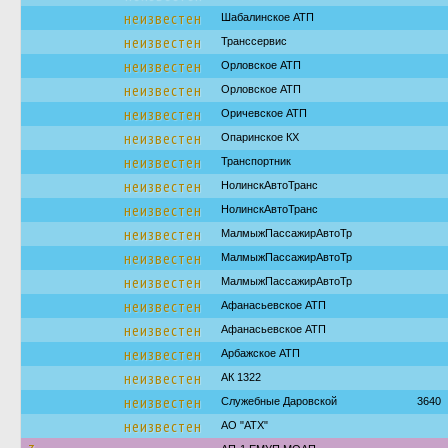
неизвестен
Шабалинское АТП
неизвестен
Транссервис
неизвестен
Орловское АТП
неизвестен
Орловское АТП
неизвестен
Оричевское АТП
неизвестен
Опаринское КХ
неизвестен
Транспортник
неизвестен
НолинскАвтоТранс
неизвестен
НолинскАвтоТранс
неизвестен
МалмыжПассажирАвтоТр
неизвестен
МалмыжПассажирАвтоТр
неизвестен
МалмыжПассажирАвтоТр
неизвестен
Афанасьевское АТП
неизвестен
Афанасьевское АТП
неизвестен
Арбажское АТП
неизвестен
АК 1322
неизвестен
Служебные Даровской
3640
неизвестен
АО "АТХ"