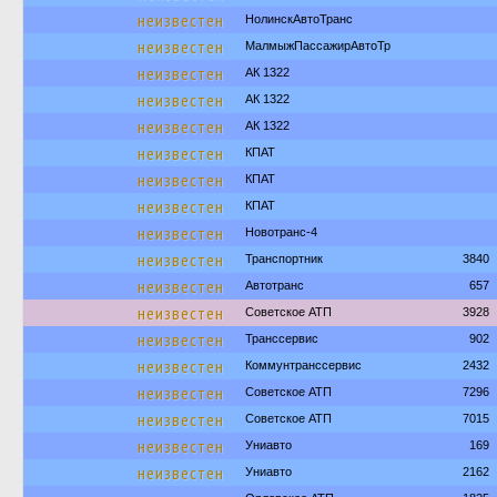
неизвестен
НолинскАвтоТранс
неизвестен
МалмыжПассажирАвтоТр
неизвестен
АК 1322
неизвестен
АК 1322
неизвестен
АК 1322
неизвестен
КПАТ
неизвестен
КПАТ
неизвестен
КПАТ
неизвестен
Новотранс-4
неизвестен
Транспортник
3840
неизвестен
Автотранс
657
неизвестен
Советское АТП
3928
неизвестен
Транссервис
902
неизвестен
Коммунтранссервис
2432
неизвестен
Советское АТП
7296
неизвестен
Советское АТП
7015
неизвестен
Униавто
169
неизвестен
Униавто
2162