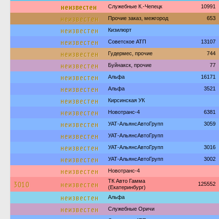
неизвестен
Служебные К.-Чепецк
10991
неизвестен
Прочие заказ, межгород
653
неизвестен
Кизилюрт
неизвестен
Советское АТП
13107
неизвестен
Гудермес, прочие
744
неизвестен
Буйнакск, прочие
77
неизвестен
Альфа
16171
неизвестен
Альфа
3521
неизвестен
Кирсинская УК
неизвестен
Новотранс-4
6381
неизвестен
УАТ-АльянсАвтоГрупп
3059
неизвестен
УАТ-АльянсАвтоГрупп
неизвестен
УАТ-АльянсАвтоГрупп
3016
неизвестен
УАТ-АльянсАвтоГрупп
3002
неизвестен
Новотранс-4
ТК Авто Гамма
3010
неизвестен
125552
(Екатеринбург)
неизвестен
Альфа
неизвестен
Служебные Оричи