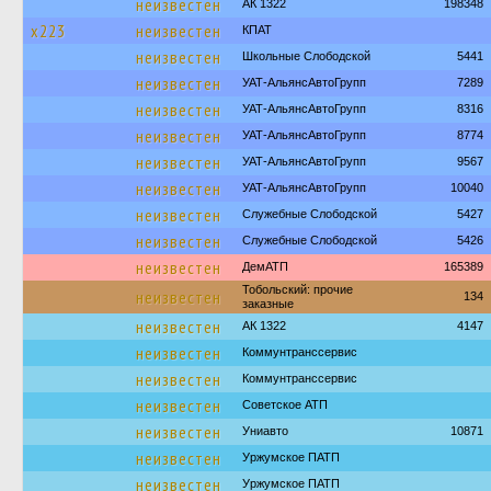
неизвестен
АК 1322
198348
х223
неизвестен
КПАТ
неизвестен
Школьные Слободской
5441
неизвестен
УАТ-АльянсАвтоГрупп
7289
неизвестен
УАТ-АльянсАвтоГрупп
8316
неизвестен
УАТ-АльянсАвтоГрупп
8774
неизвестен
УАТ-АльянсАвтоГрупп
9567
неизвестен
УАТ-АльянсАвтоГрупп
10040
неизвестен
Служебные Слободской
5427
неизвестен
Служебные Слободской
5426
неизвестен
ДемАТП
165389
Тобольский: прочие
неизвестен
134
заказные
неизвестен
АК 1322
4147
неизвестен
Коммунтранссервис
неизвестен
Коммунтранссервис
неизвестен
Советское АТП
неизвестен
Униавто
10871
неизвестен
Уржумское ПАТП
неизвестен
Уржумское ПАТП