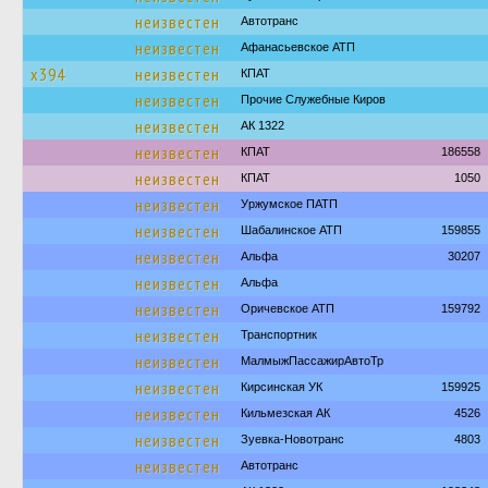
неизвестен
Автотранс
неизвестен
Афанасьевское АТП
х394
неизвестен
КПАТ
неизвестен
Прочие Служебные Киров
неизвестен
АК 1322
неизвестен
КПАТ
186558
неизвестен
КПАТ
1050
неизвестен
Уржумское ПАТП
неизвестен
Шабалинское АТП
159855
неизвестен
Альфа
30207
неизвестен
Альфа
неизвестен
Оричевское АТП
159792
неизвестен
Транспортник
неизвестен
МалмыжПассажирАвтоТр
неизвестен
Кирсинская УК
159925
неизвестен
Кильмезская АК
4526
неизвестен
Зуевка-Новотранс
4803
неизвестен
Автотранс