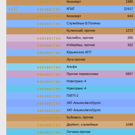
неизвестен
Кизилюрт
1980
х392
неизвестен
КПАТ
22417
неизвестен
Кизилюрт
644
неизвестен
Служебные В.Поляны
неизвестен
Кулинский, прочие
1272
неизвестен
Каспийск, прочие
265
неизвестен
Избербаш, прочие
322
неизвестен
Юрьянское АТП
неизвестен
Луга прочие
неизвестен
Альфа
неизвестен
Прочие перевозчики
5857
неизвестен
Новотранс-4
неизвестен
Новотранс-4
неизвестен
ПАТП-2
неизвестен
УАТ-АльянсАвтоГрупп
неизвестен
УАТ-АльянсАвтоГрупп
неизвестен
Буйнакск, прочие
неизвестен
Дербент, служебные
1048
неизвестен
Гатчина прочие