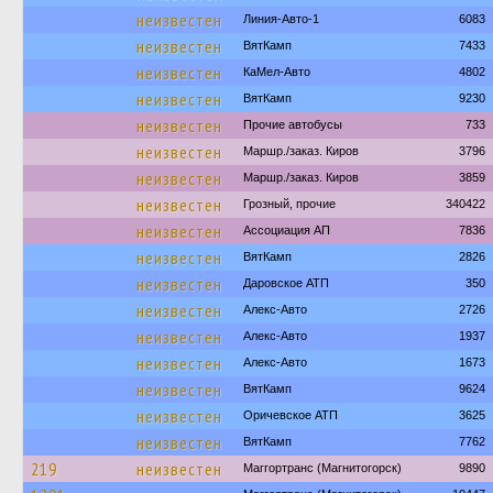
неизвестен
Линия-Авто-1
6083
неизвестен
ВятКамп
7433
неизвестен
КаМел-Авто
4802
неизвестен
ВятКамп
9230
неизвестен
Прочие автобусы
733
неизвестен
Маршр./заказ. Киров
3796
неизвестен
Маршр./заказ. Киров
3859
неизвестен
Грозный, прочие
340422
неизвестен
Ассоциация АП
7836
неизвестен
ВятКамп
2826
неизвестен
Даровское АТП
350
неизвестен
Алекс-Авто
2726
неизвестен
Алекс-Авто
1937
неизвестен
Алекс-Авто
1673
неизвестен
ВятКамп
9624
неизвестен
Оричевское АТП
3625
неизвестен
ВятКамп
7762
219
неизвестен
Маггортранс (Магнитогорск)
9890