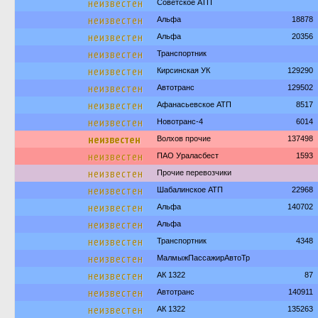
неизвестен
Советское АТП
неизвестен
Альфа
18878
неизвестен
Альфа
20356
неизвестен
Транспортник
неизвестен
Кирсинская УК
129290
неизвестен
Автотранс
129502
неизвестен
Афанасьевское АТП
8517
неизвестен
Новотранс-4
6014
неизвестен
Волхов прочие
137498
неизвестен
ПАО Ураласбест
1593
неизвестен
Прочие перевозчики
неизвестен
Шабалинское АТП
22968
неизвестен
Альфа
140702
неизвестен
Альфа
неизвестен
Транспортник
4348
неизвестен
МалмыжПассажирАвтоТр
неизвестен
АК 1322
87
неизвестен
Автотранс
140911
неизвестен
АК 1322
135263