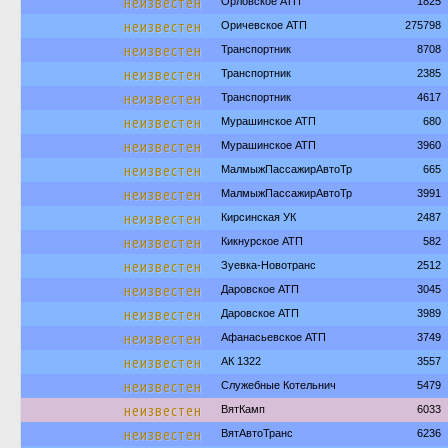
неизвестен
Орловское АТП
1825
неизвестен
Оричевское АТП
275798
неизвестен
Транспортник
8708
неизвестен
Транспортник
2385
неизвестен
Транспортник
4617
неизвестен
Мурашинское АТП
680
неизвестен
Мурашинское АТП
3960
неизвестен
МалмыжПассажирАвтоТр
665
неизвестен
МалмыжПассажирАвтоТр
3991
неизвестен
Кирсинская УК
2487
неизвестен
Кикнурское АТП
582
неизвестен
Зуевка-Новотранс
2512
неизвестен
Даровское АТП
3045
неизвестен
Даровское АТП
3989
неизвестен
Афанасьевское АТП
3749
неизвестен
АК 1322
3557
неизвестен
Служебные Котельнич
5479
неизвестен
ВятКамп
6033
неизвестен
ВятАвтоТранс
6236