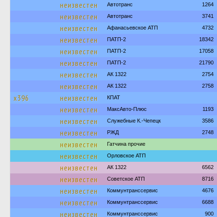
неизвестен
Автотранс
1264
неизвестен
Автотранс
3741
неизвестен
Афанасьевское АТП
4732
неизвестен
ПАТП-2
18342
неизвестен
ПАТП-2
17058
неизвестен
ПАТП-2
21790
неизвестен
АК 1322
2754
неизвестен
АК 1322
2758
х396
неизвестен
КПАТ
неизвестен
МаксАвто-Плюс
1193
неизвестен
Служебные К.-Чепецк
3586
неизвестен
РЖД
2748
неизвестен
Гатчина прочие
неизвестен
Орловское АТП
неизвестен
АК 1322
6562
неизвестен
Советское АТП
8716
неизвестен
Коммунтранссервис
4676
неизвестен
Коммунтранссервис
6688
неизвестен
Коммунтранссервис
900