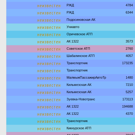
неизвестен
РЖД
4784
неизвестен
РЖД
6344
неизвестен
Подосиновская АК
неизвестен
Униавто
неизвестен
Оричевское АТП
неизвестен
АК 1322
3573
неизвестен
Советское АТП
2760
неизвестен
Шабалинское АТП
4057
неизвестен
Транспортник
173235
неизвестен
Транспортник
неизвестен
МалмыжПассажирАвтоТр
1480
неизвестен
Кильмезская АК
7210
неизвестен
Кильмезская АК
5257
неизвестен
Зуевка-Новотранс
173113
неизвестен
АК 1322
194688
неизвестен
АК 1322
4370
неизвестен
Транспортник
неизвестен
Кикнурское АТП