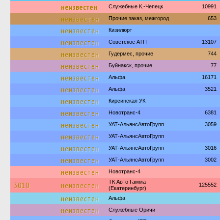
неизвестен
Служебные К.-Чепецк
10991
неизвестен
Прочие заказ, межгород
653
неизвестен
Кизилюрт
неизвестен
Советское АТП
13107
неизвестен
Гудермес, прочие
744
неизвестен
Буйнакск, прочие
77
неизвестен
Альфа
16171
неизвестен
Альфа
3521
неизвестен
Кирсинская УК
неизвестен
Новотранс-4
6381
неизвестен
УАТ-АльянсАвтоГрупп
3059
неизвестен
УАТ-АльянсАвтоГрупп
неизвестен
УАТ-АльянсАвтоГрупп
3016
неизвестен
УАТ-АльянсАвтоГрупп
3002
неизвестен
Новотранс-4
ТК Авто Гамма
3010
неизвестен
125552
(Екатеринбург)
неизвестен
Альфа
неизвестен
Служебные Оричи