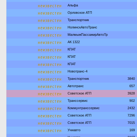
неизвестен
Альфа
неизвестен
Орловское АТП
неизвестен
Транспортник
неизвестен
НолинскАвтоТранс
неизвестен
МалмыжПассажирАвтоТр
неизвестен
АК 1322
неизвестен
КПАТ
неизвестен
КПАТ
неизвестен
КПАТ
неизвестен
Новотранс-4
неизвестен
Транспортник
3840
неизвестен
Автотранс
657
неизвестен
Советское АТП
3928
неизвестен
Транссервис
902
неизвестен
Коммунтранссервис
2432
неизвестен
Советское АТП
7296
неизвестен
Советское АТП
7015
неизвестен
Униавто
169