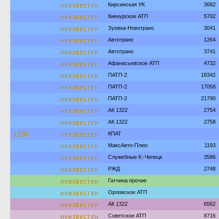
неизвестен
Кирсинская УК
3682
неизвестен
Кикнурское АТП
5702
неизвестен
Зуевка-Новотранс
3041
неизвестен
Автотранс
1264
неизвестен
Автотранс
3741
неизвестен
Афанасьевское АТП
4732
неизвестен
ПАТП-2
18342
неизвестен
ПАТП-2
17058
неизвестен
ПАТП-2
21790
неизвестен
АК 1322
2754
неизвестен
АК 1322
2758
х396
неизвестен
КПАТ
неизвестен
МаксАвто-Плюс
1193
неизвестен
Служебные К.-Чепецк
3586
неизвестен
РЖД
2748
неизвестен
Гатчина прочие
неизвестен
Орловское АТП
неизвестен
АК 1322
6562
неизвестен
Советское АТП
8716