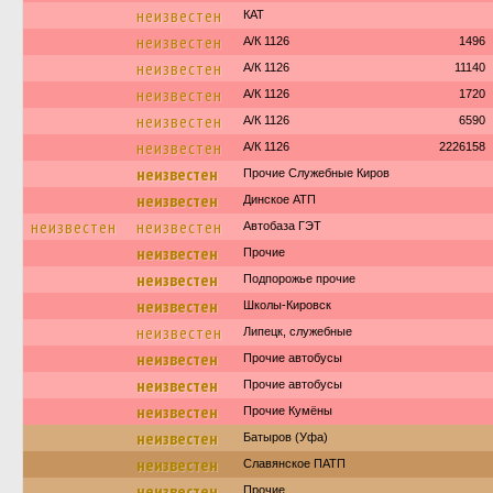
неизвестен
КАТ
неизвестен
А/К 1126
1496
неизвестен
А/К 1126
11140
неизвестен
А/К 1126
1720
неизвестен
А/К 1126
6590
неизвестен
А/К 1126
2226158
неизвестен
Прочие Служебные Киров
неизвестен
Динское АТП
неизвестен
неизвестен
Автобаза ГЭТ
неизвестен
Прочие
неизвестен
Подпорожье прочие
неизвестен
Школы-Кировск
неизвестен
Липецк, служебные
неизвестен
Прочие автобусы
неизвестен
Прочие автобусы
неизвестен
Прочие Кумёны
неизвестен
Батыров (Уфа)
неизвестен
Славянское ПАТП
неизвестен
Прочие