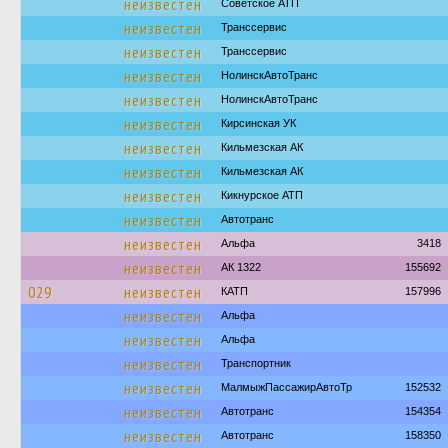
неизвестен
Советское АТП
неизвестен
Транссервис
неизвестен
Транссервис
неизвестен
НолинскАвтоТранс
неизвестен
НолинскАвтоТранс
неизвестен
Кирсинская УК
неизвестен
Кильмезская АК
неизвестен
Кильмезская АК
неизвестен
Кикнурское АТП
неизвестен
Автотранс
неизвестен
Альфа
3418
неизвестен
АК 1322
155692
029
неизвестен
КАТП
157996
неизвестен
Альфа
неизвестен
Альфа
неизвестен
Транспортник
неизвестен
МалмыжПассажирАвтоТр
152532
неизвестен
Автотранс
154354
неизвестен
Автотранс
158350