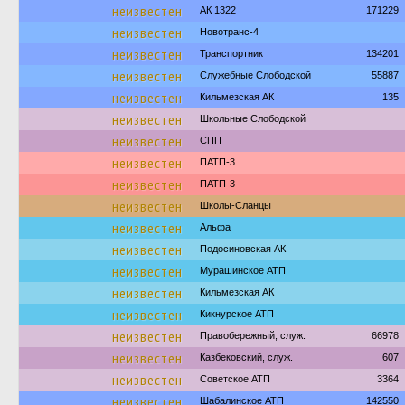
неизвестен
АК 1322
171229
неизвестен
Новотранс-4
неизвестен
Транспортник
134201
неизвестен
Служебные Слободской
55887
неизвестен
Кильмезская АК
135
неизвестен
Школьные Слободской
неизвестен
СПП
неизвестен
ПАТП-3
неизвестен
ПАТП-3
неизвестен
Школы-Сланцы
неизвестен
Альфа
неизвестен
Подосиновская АК
неизвестен
Мурашинское АТП
неизвестен
Кильмезская АК
неизвестен
Кикнурское АТП
неизвестен
Правобережный, служ.
66978
неизвестен
Казбековский, служ.
607
неизвестен
Советское АТП
3364
неизвестен
Шабалинское АТП
142550