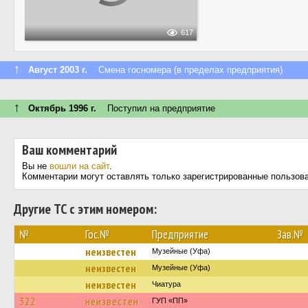
617
↑
Август 2003 г.
Смена госномера (в пределах предприятия)
↑
Октябрь 1996 г.
Поступил на предприятие
Ваш комментарий
Вы не
вошли на сайт
.
Комментарии могут оставлять только зарегистрированные пользов
Другие ТС с этим номером:
№
Гос.№
Предприятие
Зав.№
неизвестен
Музейные (Уфа)
неизвестен
Музейные (Уфа)
неизвестен
Чиатура
322
неизвестен
ГУП «ПП»