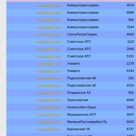
неизвестен
Коммунтранссервис
4676
неизвестен
Коммунтранссервис
6688
неизвестен
Коммунтранссервис
900
неизвестен
Коммунтранссервис
7544
неизвестен
СвечаТеплоСервис
4660
неизвестен
Советское АТП
1119
неизвестен
Советское АТП
2848
неизвестен
Советское АТП
5191
неизвестен
Униавто
2279
неизвестен
Униавто
6343
неизвестен
Подосиновская АК
281
неизвестен
Подосиновская АК
6314
неизвестен
Опаринское КХ
902
неизвестен
Транспортник
6645
неизвестен
НолинскАвтоТранс
2662
неизвестен
Мурашинское АТП
5647
неизвестен
МалмыжПассажирАвтоТр
6633
неизвестен
Кирсинская УК
8737