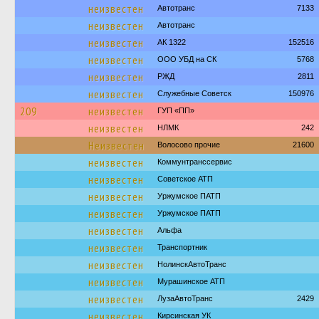
неизвестен
Автотранс
7133
неизвестен
Автотранс
неизвестен
АК 1322
152516
неизвестен
ООО УБД на СК
5768
неизвестен
РЖД
2811
неизвестен
Служебные Советск
150976
209
неизвестен
ГУП «ПП»
неизвестен
НЛМК
242
Неизвестен
Волосово прочие
21600
неизвестен
Коммунтранссервис
неизвестен
Советское АТП
неизвестен
Уржумское ПАТП
неизвестен
Уржумское ПАТП
неизвестен
Альфа
неизвестен
Транспортник
неизвестен
НолинскАвтоТранс
неизвестен
Мурашинское АТП
неизвестен
ЛузаАвтоТранс
2429
неизвестен
Кирсинская УК