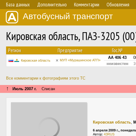
База данных
Дополнительно
Комментарии
Обновления
Автобусный транспорт
Кировская область, ПАЗ-3205 (0
Регион
Предприятие
Гос.№
АА 406 43
0
МУП «Мурашинское АТП»
Кировская область
неизвестен
1
Все комментарии к фотографиям этого ТС
↑
Июль 2007 г.
Списан
Кировская область
,
М
6 апреля 2009 г., понеде
Автор:
43RUS