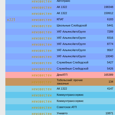
неизвестен
Автотранс
неизвестен
АК 1322
198348
неизвестен
АК 1322
159912
х223
неизвестен
КПАТ
6183
неизвестен
Школьные Слободской
5441
неизвестен
УАТ-АльянсАвтоГрупп
7289
неизвестен
УАТ-АльянсАвтоГрупп
8316
неизвестен
УАТ-АльянсАвтоГрупп
8774
неизвестен
УАТ-АльянсАвтоГрупп
9567
неизвестен
УАТ-АльянсАвтоГрупп
10040
неизвестен
Служебные Слободской
5427
неизвестен
Служебные Слободской
5426
неизвестен
ДемАТП
165389
Тобольский: прочие
неизвестен
134
заказные
неизвестен
АК 1322
4147
неизвестен
Коммунтранссервис
неизвестен
Коммунтранссервис
неизвестен
Советское АТП
неизвестен
Униавто
10871