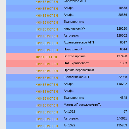
неизвестен
Советское АТП
неизвестен
Альфа
18878
неизвестен
Альфа
20356
неизвестен
Транспортник
неизвестен
Кирсинская УК
129290
неизвестен
Автотранс
129502
неизвестен
Афанасьевское АТП
8517
неизвестен
Новотранс-4
6014
неизвестен
Волхов прочие
137498
неизвестен
ПАО Ураласбест
1593
неизвестен
Прочие перевозчики
неизвестен
Шабалинское АТП
22968
неизвестен
Альфа
140702
неизвестен
Альфа
неизвестен
Транспортник
4348
неизвестен
МалмыжПассажирАвтоТр
неизвестен
АК 1322
87
неизвестен
Автотранс
140911
неизвестен
АК 1322
135263