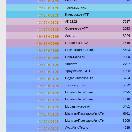
неизвестен
АК 1322
4370
неизвестен
Транспортник
неизвестен
Кикнурское АТП
неизвестен
АК 1322
7217
неизвестен
Советское АТП
2753
неизвестен
Альфа
3224
неизвестен
Опаринское КХ
1515
неизвестен
СвечаТеплоСервис
3593
неизвестен
Советское АТП
2350
неизвестен
Униавто
2297
неизвестен
Уржумское ПАТП
1090
неизвестен
Подосиновская АК
3724
неизвестен
Транспортник
5972
неизвестен
НолинскАвтоТранс
2425
неизвестен
НолинскАвтоТранс
4218
неизвестен
Мурашинское АТП
6461
неизвестен
МалмыжПассажирАвтоТр
6011
неизвестен
МалмыжПассажирАвтоТр
3709
неизвестен
ЛузаАвтоТранс
4219