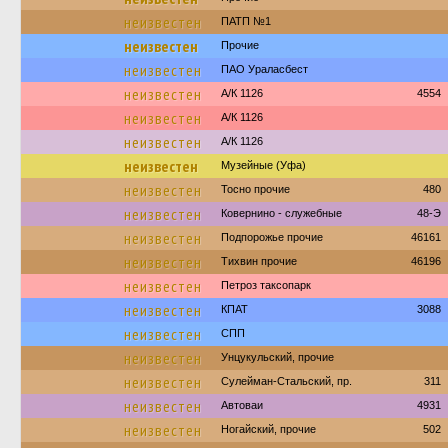
неизвестен
ПАТП №1
неизвестен
Прочие
неизвестен
ПАО Ураласбест
неизвестен
А/К 1126
4554
неизвестен
А/К 1126
неизвестен
А/К 1126
неизвестен
Музейные (Уфа)
неизвестен
Тосно прочие
480
неизвестен
Ковернино - служебные
48-Э
неизвестен
Подпорожье прочие
46161
неизвестен
Тихвин прочие
46196
неизвестен
Петроз таксопарк
неизвестен
КПАТ
3088
неизвестен
СПП
неизвестен
Унцукульский, прочие
неизвестен
Сулейман-Стальский, пр.
311
неизвестен
Автоваи
4931
неизвестен
Ногайский, прочие
502