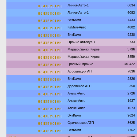
неизвестен
Линия-Авто-1
6034
неизвестен
Линия-Авто-1
6083
неизвестен
ВятКамп
7433
неизвестен
КаМел-Авто
4802
неизвестен
ВятКамп
9230
неизвестен
Прочие автобусы
733
неизвестен
Маршр./заказ. Киров
3796
неизвестен
Маршр./заказ. Киров
3859
неизвестен
Грозный, прочие
340422
неизвестен
Ассоциация АП
7836
неизвестен
ВятКамп
2826
неизвестен
Даровское АТП
350
неизвестен
Алекс-Авто
2726
неизвестен
Алекс-Авто
1937
неизвестен
Алекс-Авто
1673
неизвестен
ВятКамп
9624
неизвестен
Оричевское АТП
3625
неизвестен
ВятКамп
7762