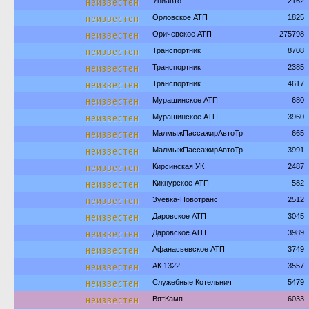
неизвестен
Униавто
2162
неизвестен
Орловское АТП
1825
неизвестен
Оричевское АТП
275798
неизвестен
Транспортник
8708
неизвестен
Транспортник
2385
неизвестен
Транспортник
4617
неизвестен
Мурашинское АТП
680
неизвестен
Мурашинское АТП
3960
неизвестен
МалмыжПассажирАвтоТр
665
неизвестен
МалмыжПассажирАвтоТр
3991
неизвестен
Кирсинская УК
2487
неизвестен
Кикнурское АТП
582
неизвестен
Зуевка-Новотранс
2512
неизвестен
Даровское АТП
3045
неизвестен
Даровское АТП
3989
неизвестен
Афанасьевское АТП
3749
неизвестен
АК 1322
3557
неизвестен
Служебные Котельнич
5479
неизвестен
ВятКамп
6033