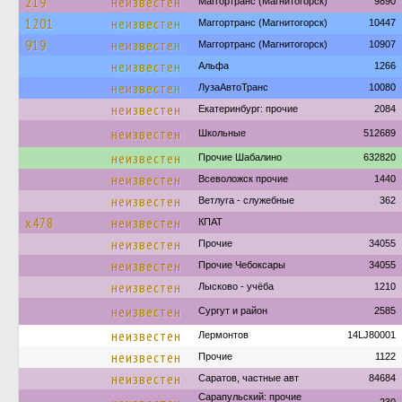
219
неизвестен
Маггортранс (Магнитогорск)
9890
1201
неизвестен
Маггортранс (Магнитогорск)
10447
919
неизвестен
Маггортранс (Магнитогорск)
10907
неизвестен
Альфа
1266
неизвестен
ЛузаАвтоТранс
10080
неизвестен
Екатеринбург: прочие
2084
неизвестен
Школьные
512689
неизвестен
Прочие Шабалино
632820
неизвестен
Всеволожск прочие
1440
неизвестен
Ветлуга - служебные
362
х478
неизвестен
КПАТ
неизвестен
Прочие
34055
неизвестен
Прочие Чебоксары
34055
неизвестен
Лысково - учёба
1210
неизвестен
Сургут и район
2585
неизвестен
Лермонтов
14LJ80001
неизвестен
Прочие
1122
неизвестен
Саратов, частные авт
84684
Сарапульский: прочие