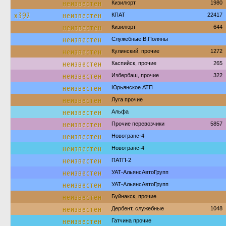
неизвестен
Кизилюрт
1980
х392
неизвестен
КПАТ
22417
неизвестен
Кизилюрт
644
неизвестен
Служебные В.Поляны
неизвестен
Кулинский, прочие
1272
неизвестен
Каспийск, прочие
265
неизвестен
Избербаш, прочие
322
неизвестен
Юрьянское АТП
неизвестен
Луга прочие
неизвестен
Альфа
неизвестен
Прочие перевозчики
5857
неизвестен
Новотранс-4
неизвестен
Новотранс-4
неизвестен
ПАТП-2
неизвестен
УАТ-АльянсАвтоГрупп
неизвестен
УАТ-АльянсАвтоГрупп
неизвестен
Буйнакск, прочие
неизвестен
Дербент, служебные
1048
неизвестен
Гатчина прочие