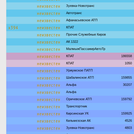
неизвестен
Зуевка-Новотранс
неизвестен
Автотранс
неизвестен
Афанасьевское АТП
х394
неизвестен
КПАТ
неизвестен
Прочие Служебные Киров
неизвестен
АК 1322
неизвестен
МалмыжПассажирАвтоТр
неизвестен
КПАТ
186558
неизвестен
КПАТ
1050
неизвестен
Уржумское ПАТП
неизвестен
Шабалинское АТП
159855
неизвестен
Альфа
30207
неизвестен
Альфа
неизвестен
Оричевское АТП
159792
неизвестен
Транспортник
неизвестен
Кирсинская УК
159925
неизвестен
Кильмезская АК
4526
неизвестен
Зуевка-Новотранс
4803