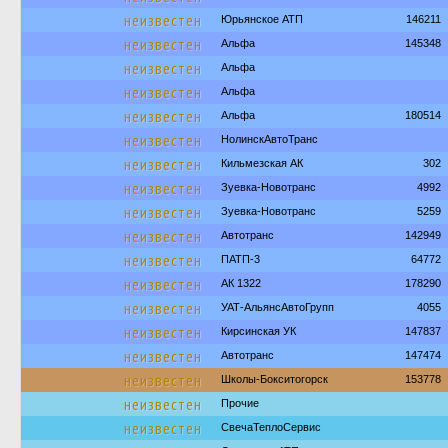
неизвестен
Юрьянское АТП
146211
неизвестен
Альфа
145348
неизвестен
Альфа
неизвестен
Альфа
неизвестен
Альфа
180514
неизвестен
НолинскАвтоТранс
неизвестен
Кильмезская АК
302
неизвестен
Зуевка-Новотранс
4992
неизвестен
Зуевка-Новотранс
5259
неизвестен
Автотранс
142949
неизвестен
ПАТП-3
64772
неизвестен
АК 1322
178290
неизвестен
УАТ-АльянсАвтоГрупп
4055
неизвестен
Кирсинская УК
147837
неизвестен
Автотранс
147474
неизвестен
Школы-Бокситогорск
153778
неизвестен
Прочие
неизвестен
СвечаТеплоСервис