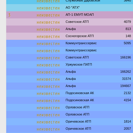
неизвестен
Служебные Даровской
3640
неизвестен
АО "АТХ"
3
неизвестен
АП-1 ЕМУП МОАП
неизвестен
Советское АТП
4079
неизвестен
Альфа
813
неизвестен
Сосногорское АТП
148
неизвестен
Коммунтранссервис
5095
неизвестен
Коммунтранссервис
неизвестен
Советское АТП
166196
неизвестен
Уржумское ПАТП
неизвестен
Альфа
166262
неизвестен
Альфа
31574
неизвестен
Альфа
194667
неизвестен
Подосиновская АК
2132
неизвестен
Подосиновская АК
4154
неизвестен
Орловское АТП
неизвестен
Орловское АТП
неизвестен
Оричевское АТП
1814
неизвестен
Оричевское АТП
2057