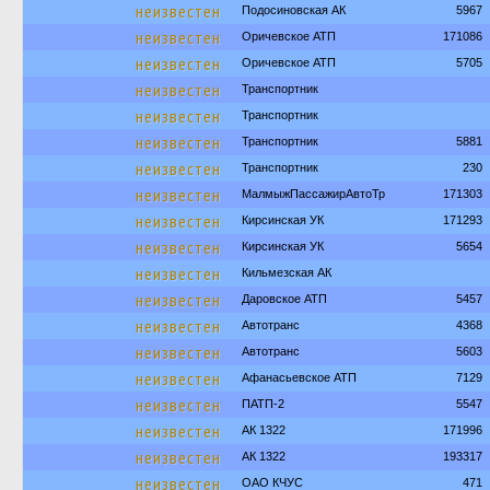
неизвестен
Подосиновская АК
5967
неизвестен
Оричевское АТП
171086
неизвестен
Оричевское АТП
5705
неизвестен
Транспортник
неизвестен
Транспортник
неизвестен
Транспортник
5881
неизвестен
Транспортник
230
неизвестен
МалмыжПассажирАвтоТр
171303
неизвестен
Кирсинская УК
171293
неизвестен
Кирсинская УК
5654
неизвестен
Кильмезская АК
неизвестен
Даровское АТП
5457
неизвестен
Автотранс
4368
неизвестен
Автотранс
5603
неизвестен
Афанасьевское АТП
7129
неизвестен
ПАТП-2
5547
неизвестен
АК 1322
171996
неизвестен
АК 1322
193317
неизвестен
ОАО КЧУС
471