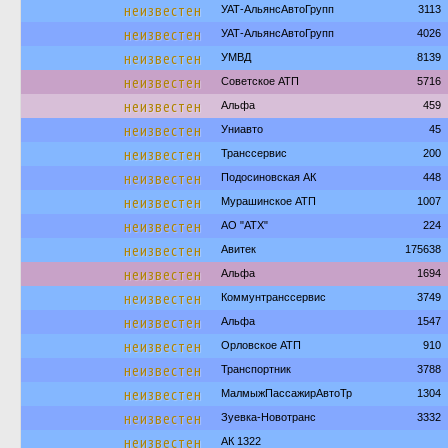
неизвестен
УАТ-АльянсАвтоГрупп
3113
неизвестен
УАТ-АльянсАвтоГрупп
4026
неизвестен
УМВД
8139
неизвестен
Советское АТП
5716
неизвестен
Альфа
459
неизвестен
Униавто
45
неизвестен
Транссервис
200
неизвестен
Подосиновская АК
448
неизвестен
Мурашинское АТП
1007
неизвестен
АО "АТХ"
224
неизвестен
Авитек
175638
неизвестен
Альфа
1694
неизвестен
Коммунтранссервис
3749
неизвестен
Альфа
1547
неизвестен
Орловское АТП
910
неизвестен
Транспортник
3788
неизвестен
МалмыжПассажирАвтоТр
1304
неизвестен
Зуевка-Новотранс
3332
неизвестен
АК 1322