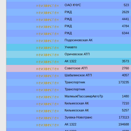
неизвестен
ОАО КЧУС
523
неизвестен
РЖД
2629
неизвестен
РЖД
4441
неизвестен
РЖД
4784
неизвестен
РЖД
6344
неизвестен
Подосиновская АК
неизвестен
Униавто
неизвестен
Оричевское АТП
неизвестен
АК 1322
3573
неизвестен
Советское АТП
2760
неизвестен
Шабалинское АТП
4057
неизвестен
Транспортник
173235
неизвестен
Транспортник
неизвестен
МалмыжПассажирАвтоТр
1480
неизвестен
Кильмезская АК
7210
неизвестен
Кильмезская АК
5257
неизвестен
Зуевка-Новотранс
173113
неизвестен
АК 1322
194688