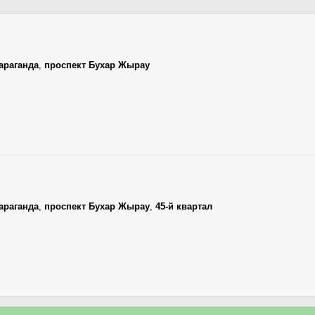
араганда
,
проспект Бухар Жырау
араганда
,
проспект Бухар Жырау
,
45-й квартал