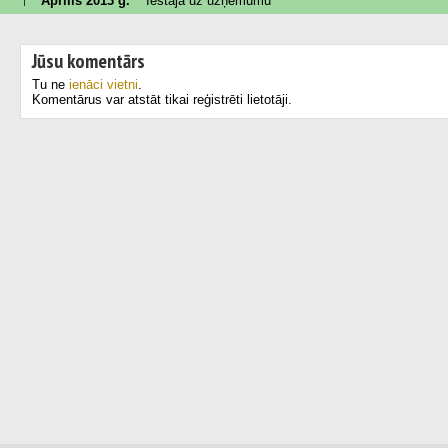
Aprīlis 2013 g.
Iestāja uz uzņēmumu
Jūsu komentārs
Tu ne
ienāci vietni
.
Komentārus var atstāt tikai reģistrēti lietotāji.