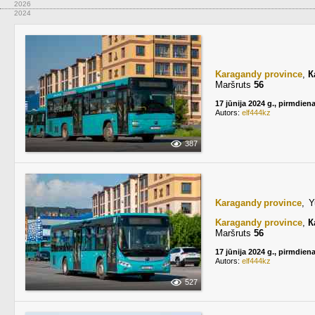
2026
2024
Karagandy province
,
К
Maršruts
56
17 jūnija 2024 g., pirmdien
Autors:
elf444kz
387
Karagandy province
, 
Karagandy province
,
К
Maršruts
56
17 jūnija 2024 g., pirmdien
Autors:
elf444kz
527