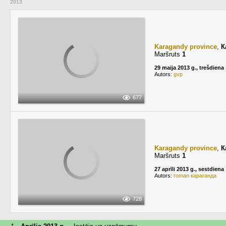
2013
Karagandy province
,
К
Maršruts
1
29 maija 2013 g., trešdiena
Autors:
gvp
677
Karagandy province
,
К
Maršruts
1
27 aprīli 2013 g., sestdiena
Autors:
roman караганда
728
↑