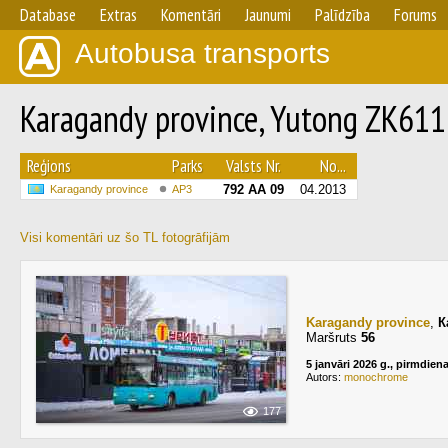
Database
Extras
Komentāri
Jaunumi
Palīdzība
Forums
Autobusa transports
Karagandy province, Yutong ZK6
Reģions
Parks
Valsts Nr.
No...
792 AA 09
04.2013
Karagandy province
AP3
Visi komentāri uz šo TL fotogrāfijām
Karagandy province
,
К
Maršruts
56
5 janvāri 2026 g., pirmdien
Autors:
monochrome
177