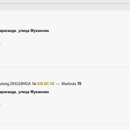
араганда
,
улица Муканова
a
Yutong ZK6118HGA
№
026 BC 09
— Maršruts
70
араганда
,
улица Муканова
a