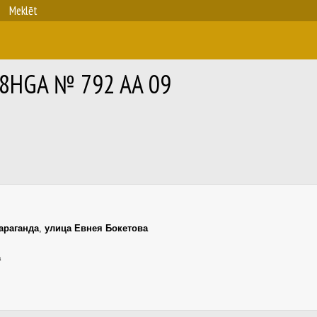
Meklēt
118HGA № 792 AA 09
араганда
,
улица Евнея Бокетова
a