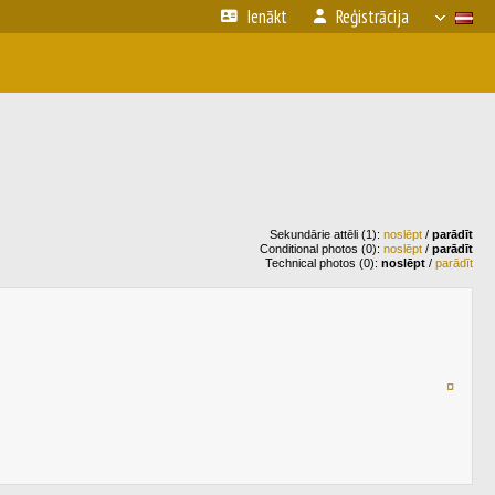
Ienākt
Reģistrācija
Sekundārie attēli (1):
noslēpt
/
parādīt
Conditional photos (0):
noslēpt
/
parādīt
Technical photos (0):
noslēpt
/
parādīt
¤