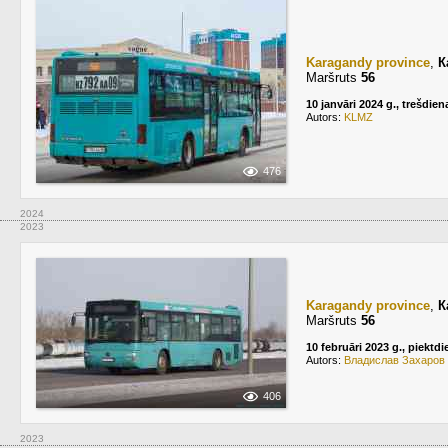
Karagandy province
,
К
Maršruts
56
10 janvāri 2024 g., trešdien
Autors:
KLMZ
476
2024
2023
Karagandy province
,
К
Maršruts
56
10 februāri 2023 g., piektdi
Autors:
Владислав Захаров
406
2023