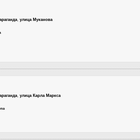
араганда
,
улица Муканова
a
араганда
,
улица Карла Маркса
ena