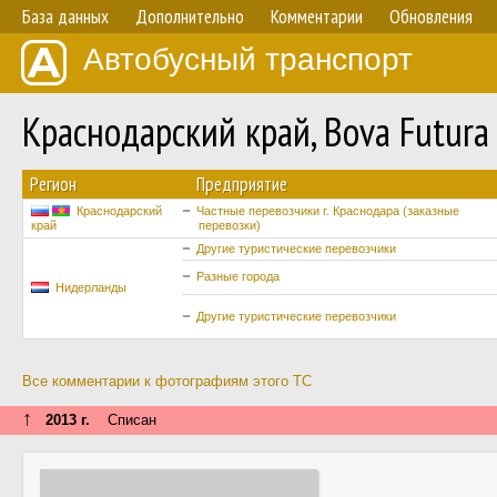
База данных
Дополнительно
Комментарии
Обновления
Автобусный транспорт
Краснодарский край, Bova Futur
Регион
Предприятие
Краснодарский
Частные перевозчики г. Краснодара (заказные
край
перевозки)
Другие туристические перевозчики
Разные города
Нидерланды
Другие туристические перевозчики
Все комментарии к фотографиям этого ТС
↑
2013 г.
Списан