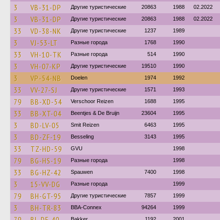
3
VB-31-DP
Другие туристические
20863
1988
02.2022
3
VB-31-DP
Другие туристические
20863
1988
02.2022
33
VD-38-NK
Другие туристические
1237
1989
3
VJ-53-LT
Разные города
1768
1990
33
VH-10-TK
Разные города
514
1990
3
VH-07-KP
Другие туристические
19510
1990
3
VP-54-NB
Doelen
1974
1992
33
VV-27-SJ
Другие туристические
1571
1993
79
BB-XD-54
Verschoor Reizen
1688
1995
33
BB-XT-04
Beentjes & De Bruijn
23604
1995
3
BD-LV-05
Smit Reizen
6463
1995
3
BD-ZF-19
Besseling
3143
1995
33
TZ-HD-59
GVU
1998
79
BG-HS-19
Разные города
1998
33
BG-HZ-42
Spauwen
7400
1998
3
15-VV-DG
Разные города
1999
79
BH-GT-95
Другие туристические
7857
1999
3
BH-TR-83
BBA-Connex
94264
1999
79
BL-DF-40
Bakker
1192
2001