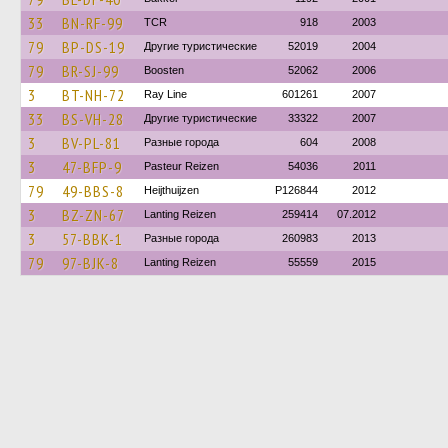
33
BN-RF-99
TCR
918
2003
79
BP-DS-19
Другие туристические
52019
2004
79
BR-SJ-99
Boosten
52062
2006
3
BT-NH-72
Ray Line
601261
2007
33
BS-VH-28
Другие туристические
33322
2007
3
BV-PL-81
Разные города
604
2008
3
47-BFP-9
Pasteur Reizen
54036
2011
79
49-BBS-8
Heijthuijzen
P126844
2012
3
BZ-ZN-67
Lanting Reizen
259414
07.2012
3
57-BBK-1
Разные города
260983
2013
79
97-BJK-8
Lanting Reizen
55559
2015