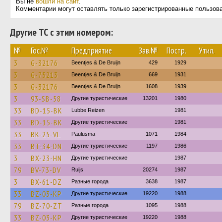
Вы не
вошли на сайт
.
Комментарии могут оставлять только зарегистрированные пользов
Другие ТС с этим номером:
№
Гос.№
Предприятие
Зав.№
Постр.
Утил.
3
G-32176
Beentjes & De Bruijn
429
1929
3
G-75213
Beentjes & De Bruijn
669
1931
3
G-32176
Beentjes & De Bruijn
1608
1939
3
93-SB-58
Другие туристические
13201
1980
33
BD-15-BK
Lubbe Reizen
1981
33
BD-15-BK
Другие туристические
1981
33
BK-25-VL
Paulusma
1071
1984
33
BT-34-DN
Другие туристические
1197
1986
3
BX-23-HN
Другие туристические
1987
79
BV-73-DV
Ruijs
20274
1987
3
BX-61-DZ
Разные города
3638
1987
33
BZ-03-KP
Другие туристические
19220
1988
79
BZ-70-ZT
Разные города
1095
1988
33
BZ-03-KP
Другие туристические
19220
1988