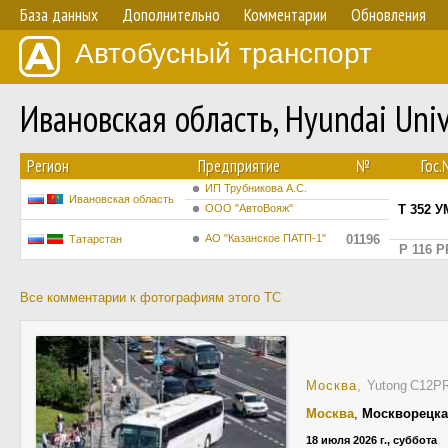
База данных
Дополнительно
Комментарии
Обновления
Автобусный транспорт
Ивановская область, Hyundai Uni
Регион
Предприятие
№
Гос
ИП Трубникова А.С.
Ивановская область
ООО "АвтоВояж"
Т 352 У
АО "Казанское ПАТП-1"
01196
Татарстан
Р 116 Р
Все комментарии к фотографиям этого ТС
Москва
, Yutong C12P
Москва
,
Москворецка
18 июля 2026 г., суббота